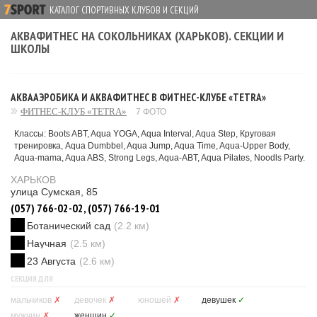
КАТАЛОГ СПОРТИВНЫХ КЛУБОВ И СЕКЦИЙ
АКВАФИТНЕС НА СОКОЛЬНИКАХ (ХАРЬКОВ). СЕКЦИИ И
ШКОЛЫ
АКВААЭРОБИКА И АКВАФИТНЕС В ФИТНЕС-КЛУБЕ «TETRA»
ФИТНЕС-КЛУБ «TETRA»
7 ФОТО
Классы: Boots ABT, Aqua YOGA, Aqua Interval, Aqua Step, Круговая
тренировка, Aqua Dumbbel, Aqua Jump, Aqua Time, Aqua-Upper Body,
Aqua-mama, Aqua ABS, Strong Legs, Aqua-ABT, Aqua Pilates, Noodls Party.
ХАРЬКОВ
улица Сумская, 85
(057) 766-02-02, (057) 766-19-01
Ботанический сад
(2.2 км)
Научная
(2.5 км)
23 Августа
(2.6 км)
СЕКЦИЯ ДЛЯ
мальчиков
✗
девочек
✗
юношей
✗
девушек
✓
мужчин
✗
женщин
✓