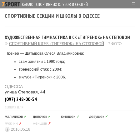
≡
КАТАЛОГ СПОРТИВНЫХ КЛУБОВ И СЕКЦИЙ
СПОРТИВНЫЕ СЕКЦИИ И ШКОЛЫ В ОДЕССЕ
ХУДОЖЕСТВЕННАЯ ГИМНАСТИКА В СК «ТИГРЕНОК» НА СТЕПОВОЙ
СПОРТИВНЫЙ КЛУБ «ТИГРЕНОК» НА СТЕПОВОЙ
7 ФОТО
Тренер — Шатырова Олеся Владимировна:
стаж занятий с 1990 года;
тренерский стаж с 2004;
в клубе «Тигренок» с 2006.
ОДЕССА
улица Степовая, 44
(097) 248-00-54
СЕКЦИЯ ДЛЯ
мальчиков
✓
девочек
✓
юношей
✓
девушек
✓
мужчин
✗
женщин
✗
2016.05.18