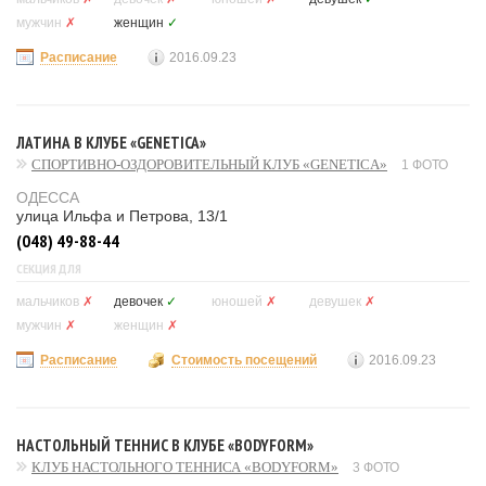
мужчин
✗
женщин
✓
Расписание
2016.09.23
ЛАТИНА В КЛУБЕ «GENETICA»
СПОРТИВНО-ОЗДОРОВИТЕЛЬНЫЙ КЛУБ «GENETICA»
1 ФОТО
ОДЕССА
улица Ильфа и Петрова, 13/1
(048) 49-88-44
СЕКЦИЯ ДЛЯ
мальчиков
✗
девочек
✓
юношей
✗
девушек
✗
мужчин
✗
женщин
✗
Расписание
Стоимость посещений
2016.09.23
НАСТОЛЬНЫЙ ТЕННИС В КЛУБЕ «BODYFORM»
КЛУБ НАСТОЛЬНОГО ТЕННИСА «BODYFORM»
3 ФОТО