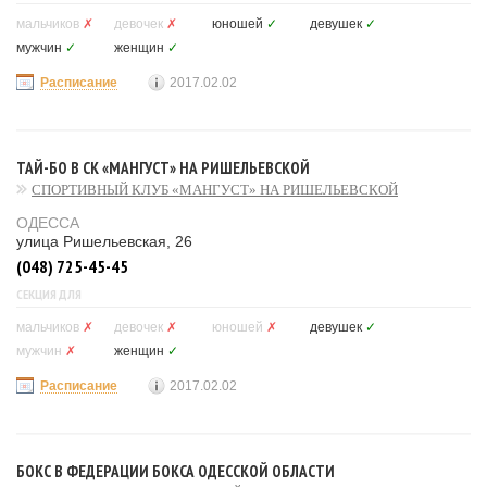
мальчиков
✗
девочек
✗
юношей
✓
девушек
✓
мужчин
✓
женщин
✓
Расписание
2017.02.02
ТАЙ-БО В СК «МАНГУСТ» НА РИШЕЛЬЕВСКОЙ
СПОРТИВНЫЙ КЛУБ «МАНГУСТ» НА РИШЕЛЬЕВСКОЙ
ОДЕССА
улица Ришельевская, 26
(048) 725-45-45
СЕКЦИЯ ДЛЯ
мальчиков
✗
девочек
✗
юношей
✗
девушек
✓
мужчин
✗
женщин
✓
Расписание
2017.02.02
БОКС В ФЕДЕРАЦИИ БОКСА ОДЕССКОЙ ОБЛАСТИ