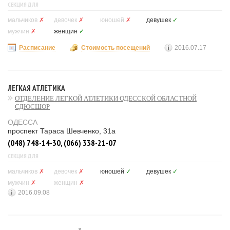
СЕКЦИЯ ДЛЯ
мальчиков
✗
девочек
✗
юношей
✗
девушек
✓
мужчин
✗
женщин
✓
Расписание
Стоимость посещений
2016.07.17
ЛЕГКАЯ АТЛЕТИКА
ОТДЕЛЕНИЕ ЛЕГКОЙ АТЛЕТИКИ ОДЕССКОЙ ОБЛАСТНОЙ
СДЮСШОР
ОДЕССА
проспект Тараса Шевченко, 31а
(048) 748-14-30, (066) 338-21-07
СЕКЦИЯ ДЛЯ
мальчиков
✗
девочек
✗
юношей
✓
девушек
✓
мужчин
✗
женщин
✗
2016.09.08