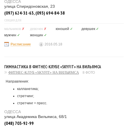
ОДЕССА
улица Спиридоновская, 23
(097) 624-31-63, (093) 694-84-38
СЕКЦИЯ ДЛЯ
мальчиков
✗
девочек
✗
юношей
✓
девушек
✓
мужчин
✓
женщин
✓
Расписание
2016.05.18
ГИМНАСТИКА В ФИТНЕС-КЛУБЕ «SKYFIT» НА ВИЛЬЯМСА
ФИТНЕС-КЛУБ «SKYFIT» НА ВИЛЬЯМСА
8 ФОТО
Направления:
калланетика;
стретчинг;
стретчинг + пресс.
ОДЕССА
улица Академика Вильямса, 68/1
(048) 703-92-99