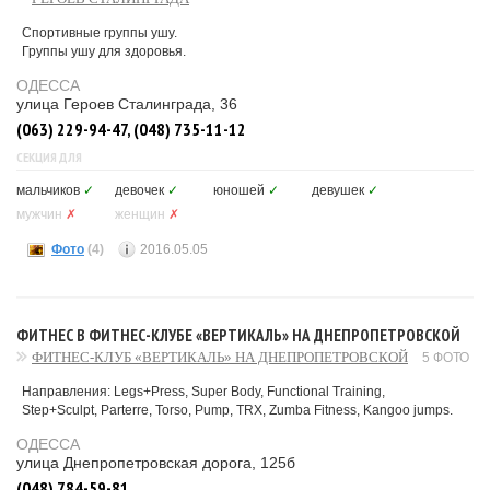
Спортивные группы ушу.
Группы ушу для здоровья.
ОДЕССА
улица Героев Сталинграда, 36
(063) 229-94-47, (048) 735-11-12
СЕКЦИЯ ДЛЯ
мальчиков
✓
девочек
✓
юношей
✓
девушек
✓
мужчин
✗
женщин
✗
Фото
(4)
2016.05.05
ФИТНЕС В ФИТНЕС-КЛУБЕ «ВЕРТИКАЛЬ» НА ДНЕПРОПЕТРОВСКОЙ
ФИТНЕС-КЛУБ «ВЕРТИКАЛЬ» НА ДНЕПРОПЕТРОВСКОЙ
5 ФОТО
Направления: Legs+Press, Super Body, Functional Training,
Step+Sculpt, Parterre, Torso, Pump, TRX, Zumba Fitness, Kangoo jumps.
ОДЕССА
улица Днепропетровская дорога, 125б
(048) 784-59-81