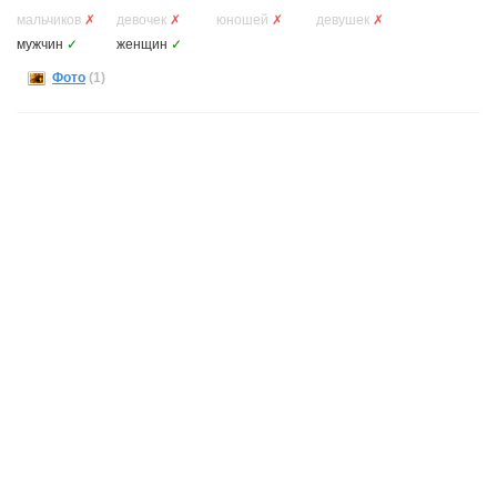
мальчиков
✗
девочек
✗
юношей
✗
девушек
✗
мужчин
✓
женщин
✓
Фото
(1)