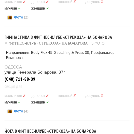
мальчиков
✗
девочек
✗
юношей
✗
девушек
✗
мужчин
✓
женщин
✓
Фото
(2)
ГИМНАСТИКА В ФИТНЕС-КЛУБЕ «СТРЕКОЗА» НА БОЧАРОВА
ФИТНЕС-КЛУБ «СТРЕКОЗА» НА БОЧАРОВА
5 ФОТО
Направления: Body Flex 45, Stretching & Press 30, Профилактор
Евминова.
ОДЕССА
улица Генерала Бочарова, 37г
(048) 711-88-09
СЕКЦИЯ ДЛЯ
мальчиков
✗
девочек
✗
юношей
✗
девушек
✗
мужчин
✓
женщин
✓
Фото
(4)
ЙОГА В ФИТНЕС-КЛУБЕ «СТРЕКОЗА» НА БОЧАРОВА