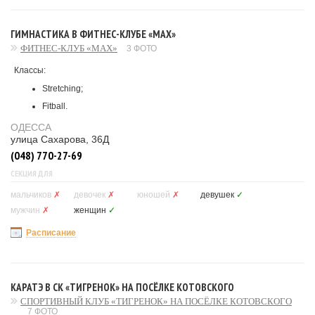
ГИМНАСТИКА В ФИТНЕС-КЛУБЕ «MAX»
ФИТНЕС-КЛУБ «MAX»
3 ФОТО
Классы:
Stretching;
Fitball.
ОДЕССА
улица Сахарова, 36Д
(048) 770-27-69
СЕКЦИЯ ДЛЯ
мальчиков
✗
девочек
✗
юношей
✗
девушек
✓
мужчин
✗
женщин
✓
Расписание
КАРАТЭ В СК «ТИГРЕНОК» НА ПОСЁЛКЕ КОТОВСКОГО
СПОРТИВНЫЙ КЛУБ «ТИГРЕНОК» НА ПОСЁЛКЕ КОТОВСКОГО
7 ФОТО