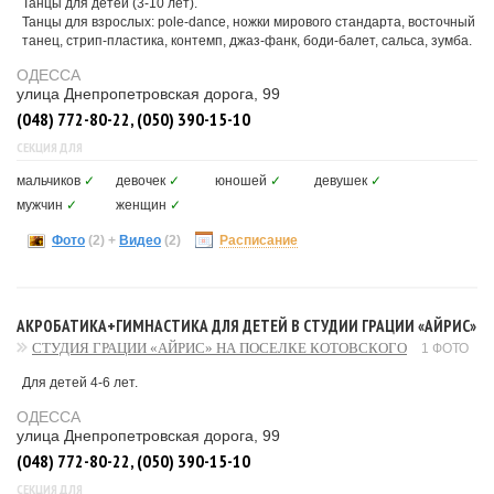
Танцы для детей (3-10 лет).
Танцы для взрослых: pole-dance, ножки мирового стандарта, восточный
танец, стрип-пластика, контемп, джаз-фанк, боди-балет, сальса, зумба.
ОДЕССА
улица Днепропетровская дорога, 99
(048) 772-80-22, (050) 390-15-10
СЕКЦИЯ ДЛЯ
мальчиков
✓
девочек
✓
юношей
✓
девушек
✓
мужчин
✓
женщин
✓
Фото
(2)
+
Видео
(2)
Расписание
АКРОБАТИКА+ГИМНАСТИКА ДЛЯ ДЕТЕЙ В СТУДИИ ГРАЦИИ «АЙРИС»
СТУДИЯ ГРАЦИИ «АЙРИС» НА ПОСЕЛКЕ КОТОВСКОГО
1 ФОТО
Для детей 4-6 лет.
ОДЕССА
улица Днепропетровская дорога, 99
(048) 772-80-22, (050) 390-15-10
СЕКЦИЯ ДЛЯ