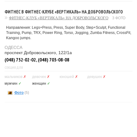
ФИТНЕС В ФИТНЕС-КЛУБЕ «ВЕРТИКАЛЬ» НА ДОБРОВОЛЬСКОГО
ФИТНЕС-КЛУБ «ВЕРТИКАЛЬ» НА ДОБРОВОЛЬСКОГО
3 ФОТО
Направления: Legs+Press, Press, Super Body, Step+Sculpt, Functional
Training, Pump, TRX, Power Ring, Torso, Jogging, Zumba Fitness, CrossFit,
Kangoo jumps.
ОДЕССА
проспект Добровольского, 122/1а
(048) 752-02-02, (048) 703-08-08
СЕКЦИЯ ДЛЯ
мальчиков
✗
девочек
✗
юношей
✗
девушек
✗
мужчин
✓
женщин
✓
Фото
(5)