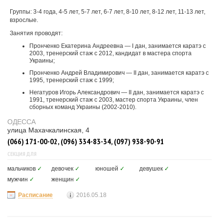
Группы: 3-4 года, 4-5 лет, 5-7 лет, 6-7 лет, 8-10 лет, 8-12 лет, 11-13 лет,
взрослые.
Занятия проводят:
Пронченко Екатерина Андреевна — I дан, занимается каратэ с
2003, тренерский стаж с 2012, кандидат в мастера спорта
Украины;
Пронченко Андрей Владимирович — II дан, занимается каратэ с
1995, тренерский стаж с 1999;
Негатуров Игорь Александрович — II дан, занимается каратэ с
1991, тренерский стаж с 2003, мастер спорта Украины, член
сборных команд Украины (2002-2010).
ОДЕССА
улица Махачкалинская, 4
(066) 171-00-02, (096) 334-83-34, (097) 938-90-91
СЕКЦИЯ ДЛЯ
мальчиков
✓
девочек
✓
юношей
✓
девушек
✓
мужчин
✓
женщин
✓
Расписание
2016.05.18