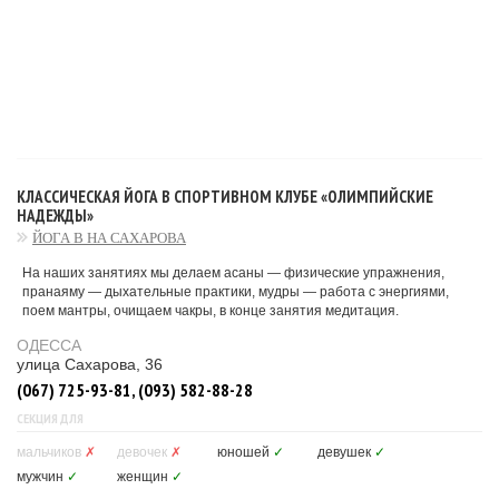
КЛАССИЧЕСКАЯ ЙОГА В СПОРТИВНОМ КЛУБЕ «ОЛИМПИЙСКИЕ
НАДЕЖДЫ»
ЙОГА В НА САХАРОВА
На наших занятиях мы делаем асаны — физические упражнения,
пранаяму — дыхательные практики, мудры — работа с энергиями,
поем мантры, очищаем чакры, в конце занятия медитация.
ОДЕССА
улица Сахарова, 36
(067) 725-93-81, (093) 582-88-28
СЕКЦИЯ ДЛЯ
мальчиков
✗
девочек
✗
юношей
✓
девушек
✓
мужчин
✓
женщин
✓