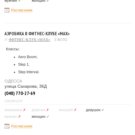
мужчин
✓
женщин
✓
Расписание
АЭРОБИКА В ФИТНЕС-КЛУБЕ «MAX»
ФИТНЕС-КЛУБ «MAX»
3 ФОТО
Классы:
Aero Boom;
Step 1;
Step Interval.
ОДЕССА
улица Сахарова, 36Д
(048) 770-27-69
СЕКЦИЯ ДЛЯ
мальчиков
✗
девочек
✗
юношей
✗
девушек
✓
мужчин
✗
женщин
✓
Расписание