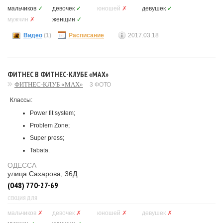
мальчиков
✓
девочек
✓
юношей
✗
девушек
✓
мужчин
✗
женщин
✓
Видео
(1)
Расписание
2017.03.18
ФИТНЕС В ФИТНЕС-КЛУБЕ «MAX»
ФИТНЕС-КЛУБ «MAX»
3 ФОТО
Классы:
Power fit system;
Problem Zone;
Super press;
Tabata.
ОДЕССА
улица Сахарова, 36Д
(048) 770-27-69
СЕКЦИЯ ДЛЯ
мальчиков
✗
девочек
✗
юношей
✗
девушек
✗