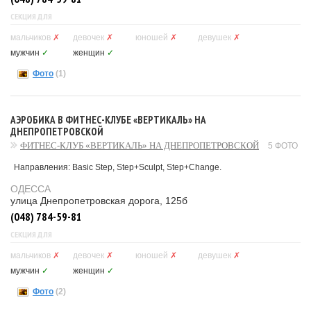
СЕКЦИЯ ДЛЯ
мальчиков
✗
девочек
✗
юношей
✗
девушек
✗
мужчин
✓
женщин
✓
Фото
(1)
АЭРОБИКА В ФИТНЕС-КЛУБЕ «ВЕРТИКАЛЬ» НА
ДНЕПРОПЕТРОВСКОЙ
ФИТНЕС-КЛУБ «ВЕРТИКАЛЬ» НА ДНЕПРОПЕТРОВСКОЙ
5 ФОТО
Направления: Basic Step, Step+Sculpt, Step+Change.
ОДЕССА
улица Днепропетровская дорога, 125б
(048) 784-59-81
СЕКЦИЯ ДЛЯ
мальчиков
✗
девочек
✗
юношей
✗
девушек
✗
мужчин
✓
женщин
✓
Фото
(2)