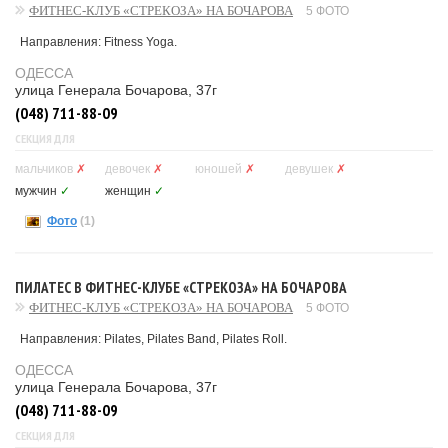
ФИТНЕС-КЛУБ «СТРЕКОЗА» НА БОЧАРОВА
5 ФОТО
Направления: Fitness Yoga.
ОДЕССА
улица Генерала Бочарова, 37г
(048) 711-88-09
СЕКЦИЯ ДЛЯ
мальчиков
✗
девочек
✗
юношей
✗
девушек
✗
мужчин
✓
женщин
✓
Фото
(1)
ПИЛАТЕС В ФИТНЕС-КЛУБЕ «СТРЕКОЗА» НА БОЧАРОВА
ФИТНЕС-КЛУБ «СТРЕКОЗА» НА БОЧАРОВА
5 ФОТО
Направления: Pilates, Pilates Band, Pilates Roll.
ОДЕССА
улица Генерала Бочарова, 37г
(048) 711-88-09
СЕКЦИЯ ДЛЯ