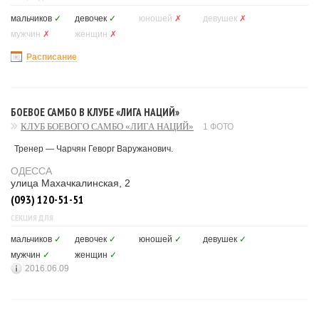
мальчиков
✓
девочек
✓
юношей
✗
девушек
✗
мужчин
✗
женщин
✗
Расписание
БОЕВОЕ САМБО В КЛУБЕ «ЛИГА НАЦИЙ»
КЛУБ БОЕВОГО САМБО «ЛИГА НАЦИЙ»
1 ФОТО
Тренер — Чарчян Геворг Варужанович.
ОДЕССА
улица Махачкалинская, 2
(093) 120-51-51
СЕКЦИЯ ДЛЯ
мальчиков
✓
девочек
✓
юношей
✓
девушек
✓
мужчин
✓
женщин
✓
2016.06.09