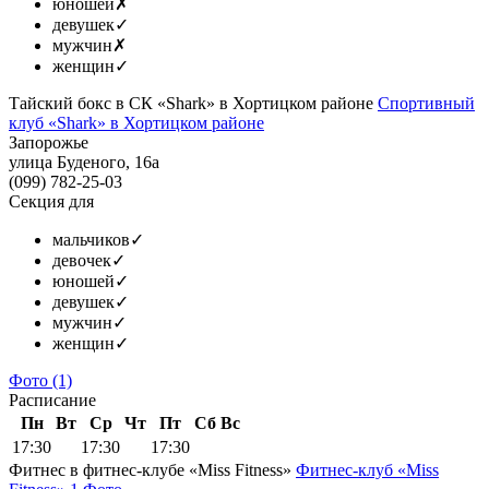
юношей
✗
девушек
✓
мужчин
✗
женщин
✓
Тайский бокс в СК «Shark» в Хортицком районе
Спортивный
клуб «Shark» в Хортицком районе
Запорожье
улица Буденого, 16а
(099) 782-25-03
Секция для
мальчиков
✓
девочек
✓
юношей
✓
девушек
✓
мужчин
✓
женщин
✓
Фото
(1)
Расписание
Пн
Вт
Ср
Чт
Пт
Сб
Вс
17:30
17:30
17:30
Фитнес в фитнес-клубе «Miss Fitness»
Фитнес-клуб «Miss