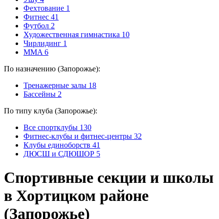
Фехтование
1
Фитнес
41
Футбол
2
Художественная гимнастика
10
Чирлидинг
1
MMA
6
По назначению (Запорожье):
Тренажерные залы
18
Бассейны
2
По типу клуба (Запорожье):
Все спортклубы
130
Фитнес-клубы и фитнес-центры
32
Клубы единоборств
41
ДЮСШ и СДЮШОР
5
Спортивные секции и школы
в Хортицком районе
(Запорожье)