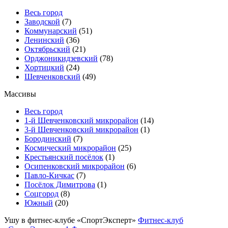
Весь город
Заводской
(7)
Коммунарский
(51)
Ленинский
(36)
Октябрьский
(21)
Орджоникидзевский
(78)
Хортицкий
(24)
Шевченковский
(49)
Массивы
Весь город
1-й Шевченковский микрорайон
(14)
3-й Шевченковский микрорайон
(1)
Бородинский
(7)
Космический микрорайон
(25)
Крестьянский посёлок
(1)
Осипенковский микрорайон
(6)
Павло-Кичкас
(7)
Посёлок Димитрова
(1)
Соцгород
(8)
Южный
(20)
Ушу в фитнес-клубе «СпортЭксперт»
Фитнес-клуб