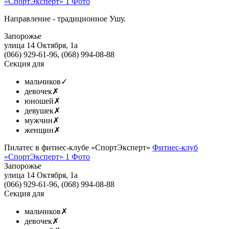
«СпортЭксперт»
1 Фото
Направление - традиционное Ушу.
Запорожье
улица 14 Октября, 1а
(066) 929-61-96, (068) 994-08-88
Секция для
мальчиков
✓
девочек
✗
юношей
✗
девушек
✗
мужчин
✗
женщин
✗
Пилатес в фитнес-клубе «СпортЭксперт»
Фитнес-клуб
«СпортЭксперт»
1 Фото
Запорожье
улица 14 Октября, 1а
(066) 929-61-96, (068) 994-08-88
Секция для
мальчиков
✗
девочек
✗