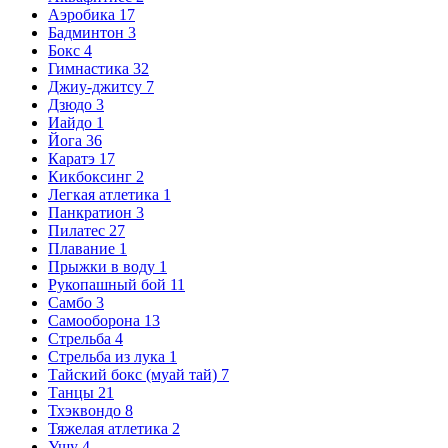
Аэробика
17
Бадминтон
3
Бокс
4
Гимнастика
32
Джиу-джитсу
7
Дзюдо
3
Иайдо
1
Йога
36
Каратэ
17
Кикбоксинг
2
Легкая атлетика
1
Панкратион
3
Пилатес
27
Плавание
1
Прыжки в воду
1
Рукопашный бой
11
Самбо
3
Самооборона
13
Стрельба
4
Стрельба из лука
1
Тайский бокс (муай тай)
7
Танцы
21
Тхэквондо
8
Тяжелая атлетика
2
Ушу
4