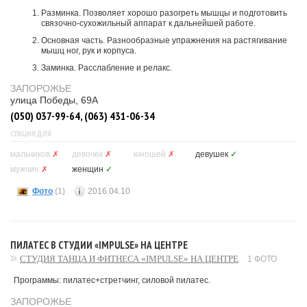
Разминка. Позволяет хорошо разогреть мышцы и подготовить
связочно-сухожильный аппарат к дальнейшей работе.
Основная часть. Разнообразные упражнения на растягивание
мышц ног, рук и корпуса.
Заминка. Расслабление и релакс.
ЗАПОРОЖЬЕ
улица Победы, 69А
(050) 037-99-64, (063) 431-06-34
СЕКЦИЯ ДЛЯ
мальчиков
✗
девочек
✗
юношей
✗
девушек
✓
мужчин
✗
женщин
✓
Фото
(1)
2016.04.10
ПИЛАТЕС В СТУДИИ «IMPULSE» НА ЦЕНТРЕ
СТУДИЯ ТАНЦА И ФИТНЕСА «IMPULSE» НА ЦЕНТРЕ
1 ФОТО
Программы: пилатес+стретчинг, силовой пилатес.
ЗАПОРОЖЬЕ