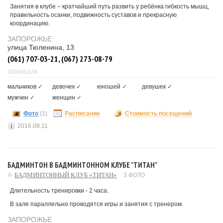
Занятия в клубе – кратчайший путь развить у ребёнка гибкость мышц,
правильность осанки, подвижность суставов и прекрасную
координацию.
ЗАПОРОЖЬЕ
улица Тюленина, 13
(061) 707-03-21, (067) 273-08-79
СЕКЦИЯ ДЛЯ
мальчиков
✓
девочек
✓
юношей
✓
девушек
✓
мужчин
✓
женщин
✓
Фото
(1)
Расписание
Стоимость посещений
2016.08.11
БАДМИНТОН В БАДМИНТОННОМ КЛУБЕ "ТИТАН"
БАДМИНТОННЫЙ КЛУБ «ТИТАН»
3 ФОТО
Длительность тренировки - 2 часа.
В зале параллельно проводятся игры и занятия с тренером.
ЗАПОРОЖЬЕ