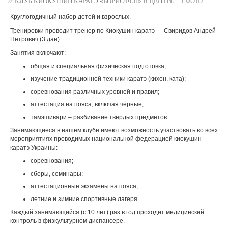
КЛУБ КИОКУШИН КАРАТЭ «БОРИСФЕН» В ЦЕНТРЕ
1 ФОТО
Круглогодичный набор детей и взрослых.
Тренировки проводит тренер по Киокушин каратэ — Свиридов Андрей
Петрович (3 дан).
Занятия включают:
общая и специальная физическая подготовка;
изучение традиционной техники каратэ (кихон, ката);
соревнования различных уровней и правил;
аттестация на пояса, включая чёрные;
тамэшивари – разбивание твёрдых предметов.
Занимающиеся в нашем клубе имеют возможность участвовать во всех
мероприятиях проводимых национальной федерацией киокушин
каратэ Украины:
соревнования;
сборы, семинары;
аттестационные экзамены на пояса;
летние и зимние спортивные лагеря.
Каждый занимающийся (с 10 лет) раз в год проходит медицинский
контроль в физкультурном диспансере.