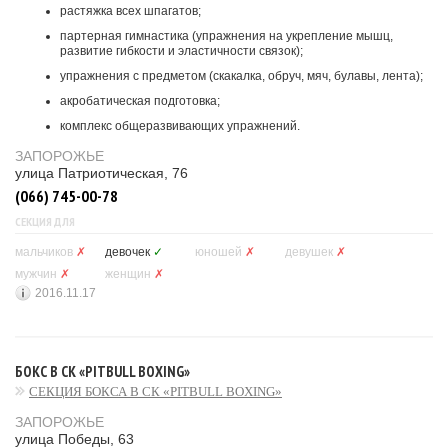
растяжка всех шпагатов;
партерная гимнастика (упражнения на укрепление мышц,
развитие гибкости и эластичности связок);
упражнения с предметом (скакалка, обруч, мяч, булавы, лента);
акробатическая подготовка;
комплекс общеразвивающих упражнений.
ЗАПОРОЖЬЕ
улица Патриотическая, 76
(066) 745-00-78
СЕКЦИЯ ДЛЯ
мальчиков
✗
девочек
✓
юношей
✗
девушек
✗
мужчин
✗
женщин
✗
2016.11.17
БОКС В СК «PITBULL BOXING»
СЕКЦИЯ БОКСА В СК «PITBULL BOXING»
ЗАПОРОЖЬЕ
улица Победы, 63