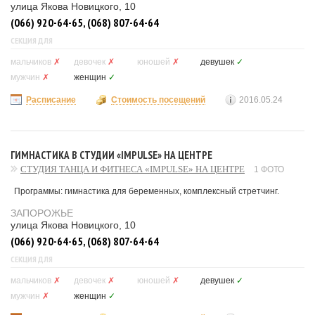
улица Якова Новицкого, 10
(066) 920-64-65, (068) 807-64-64
СЕКЦИЯ ДЛЯ
мальчиков
✗
девочек
✗
юношей
✗
девушек
✓
мужчин
✗
женщин
✓
Расписание
Стоимость посещений
2016.05.24
ГИМНАСТИКА В СТУДИИ «IMPULSE» НА ЦЕНТРЕ
СТУДИЯ ТАНЦА И ФИТНЕСА «IMPULSE» НА ЦЕНТРЕ
1 ФОТО
Программы: гимнастика для беременных, комплексный стретчинг.
ЗАПОРОЖЬЕ
улица Якова Новицкого, 10
(066) 920-64-65, (068) 807-64-64
СЕКЦИЯ ДЛЯ
мальчиков
✗
девочек
✗
юношей
✗
девушек
✓
мужчин
✗
женщин
✓