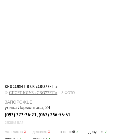
КРОССФИТ В СК «CRO77FIT»
СПОРТ КЛУБ «CRO77FIT»
3 ФОТО
ЗАПОРОЖЬЕ
улица Лермонтова, 24
(093) 372-26-21, (067) 756-53-31
СЕКЦИЯ ДЛЯ
мальчиков
✗
девочек
✗
юношей
✓
девушек
✓
мужчин
✓
женщин
✓