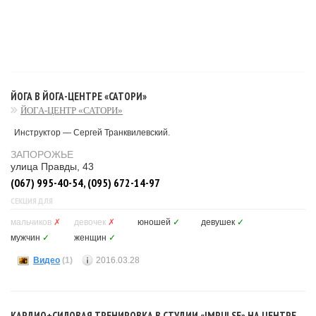
ЙОГА В ЙОГА-ЦЕНТРЕ «САТОРИ»
ЙОГА-ЦЕНТР «САТОРИ»
Инструктор — Сергей Транквилевский.
ЗАПОРОЖЬЕ
улица Правды, 43
(067) 995-40-54, (095) 672-14-97
СЕКЦИЯ ДЛЯ
мальчиков
✗
девочек
✗
юношей
✓
девушек
✓
мужчин
✓
женщин
✓
Видео
(1)
2016.03.28
КАРДИО+СИЛОВАЯ ТРЕНИРОВКА В СТУДИИ «IMPULSE» НА ЦЕНТРЕ