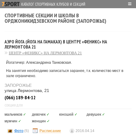
≡
КАТАЛОГ СПОРТИВНЫХ КЛУБОВ И СЕКЦИЙ
СПОРТИВНЫЕ СЕКЦИИ И ШКОЛЫ В
ОРДЖОНИКИДЗЕВСКОМ РАЙОНЕ (ЗАПОРОЖЬЕ)
АЭРО ЙОГА (ЙОГА НА ГАМАКАХ) В ЦЕНТРЕ «ФЕНИКС» НА
ЛЕРМОНТОВА 21
ЦЕНТР «ФЕНИКС» НА ЛЕРМОНТОВА 21
Йогатичер: Александрина Танковская.
На занятия необходимо записаться заранее, т.к. количество мест в
зале ограничено.
ЗАПОРОЖЬЕ
улица Лермонтова, 21
(066) 189-84-12
СЕКЦИЯ ДЛЯ
мальчиков
✓
девочек
✓
юношей
✓
девушек
✓
мужчин
✓
женщин
✓
Фото
(5)
Расписание
2016.04.14