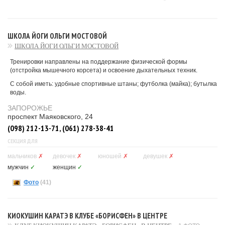
ШКОЛА ЙОГИ ОЛЬГИ МОСТОВОЙ
ШКОЛА ЙОГИ ОЛЬГИ МОСТОВОЙ
Тренировки направлены на поддержание физической формы
(отстройка мышечного корсета) и освоение дыхательных техник.
С собой иметь: удобные спортивные штаны; футболка (майка); бутылка
воды.
ЗАПОРОЖЬЕ
проспект Маяковского, 24
(098) 212-13-71, (061) 278-38-41
СЕКЦИЯ ДЛЯ
мальчиков
✗
девочек
✗
юношей
✗
девушек
✗
мужчин
✓
женщин
✓
Фото
(41)
КИОКУШИН КАРАТЭ В КЛУБЕ «БОРИСФЕН» В ЦЕНТРЕ