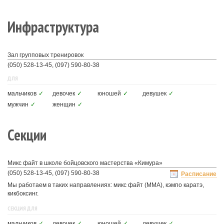
Инфраструктура
Зал групповых тренировок
(050) 528-13-45, (097) 590-80-38
ДЛЯ
мальчиков
✓
девочек
✓
юношей
✓
девушек
✓
мужчин
✓
женщин
✓
Секции
Микс файт в школе бойцовского мастерства «Кимура»
(050) 528-13-45, (097) 590-80-38
Расписание
Мы работаем в таких направлениях: микс файт (ММА), кэмпо каратэ,
кикбоксинг.
СЕКЦИЯ ДЛЯ
мальчиков
✓
девочек
✓
юношей
✓
девушек
✓