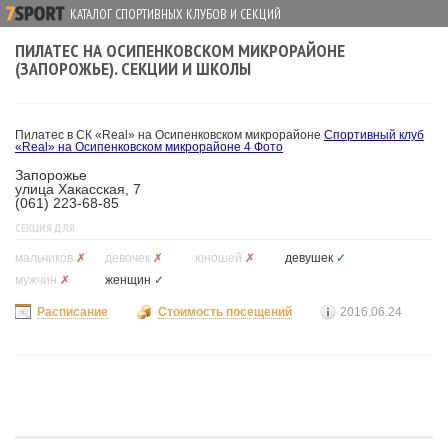
КАТАЛОГ СПОРТИВНЫХ КЛУБОВ И СЕКЦИЙ
ПИЛАТЕС НА ОСИПЕНКОВСКОМ МИКРОРАЙОНЕ
(ЗАПОРОЖЬЕ). СЕКЦИИ И ШКОЛЫ
Пилатес в СК «Real» на Осипенковском микрорайоне
Спортивный клуб
«Real» на Осипенковском микрорайоне
4 Фото
Запорожье
улица Хакасская, 7
(061) 223-68-85
СЕКЦИЯ ДЛЯ
мальчиков
✗
девочек
✗
юношей
✗
девушек
✓
мужчин
✗
женщин
✓
Расписание
Стоимость посещений
2016.06.24