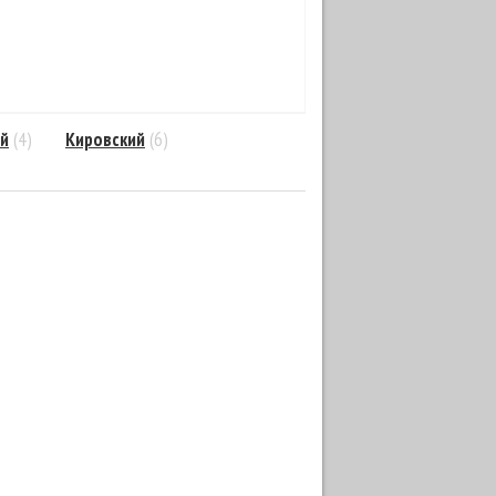
й
(4)
Кировский
(6)