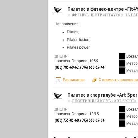
Пилатес в фитнес-центре «Fit4Y
ФИТНЕС-ЦЕНТР «FIT4YOU» НА ГА
Направления:
Pilates;
Pilates fusion;
Pilates power.
ДНЕПР
Вокза
проспект Гагарина, 105б
Метро
(056) 785-69-62, (096) 636-35-44
Метал
Расписание
Стоимость посещени
Пилатес в спортклубе «Art Spor
СПОРТИВНЫЙ КЛУБ «ART SPORT»
ДНЕПР
Вокза
проспект Гагарина, 13/15
Метро
(056) 735-05-60, (093) 366-65-64
Метал