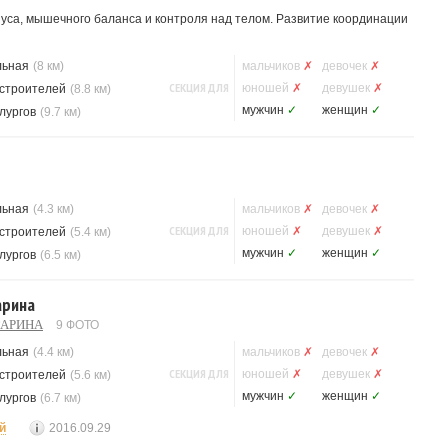
уса, мышечного баланса и контроля над телом. Развитие координации
льная
(8 км)
мальчиков
✗
девочек
✗
СЕКЦИЯ ДЛЯ
юношей
✗
девушек
✗
строителей
(8.8 км)
мужчин
✓
женщин
✓
лургов
(9.7 км)
льная
(4.3 км)
мальчиков
✗
девочек
✗
СЕКЦИЯ ДЛЯ
юношей
✗
девушек
✗
строителей
(5.4 км)
мужчин
✓
женщин
✓
лургов
(6.5 км)
арина
ГАРИНА
9 ФОТО
льная
(4.4 км)
мальчиков
✗
девочек
✗
СЕКЦИЯ ДЛЯ
юношей
✗
девушек
✗
строителей
(5.6 км)
мужчин
✓
женщин
✓
лургов
(6.7 км)
й
2016.09.29