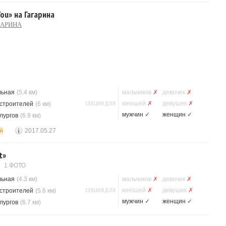
ou» на Гагарина
ГАРИНА
льная
(5.4 км)
мальчиков
✗
девочек
✗
СЕКЦИЯ ДЛЯ
юношей
✗
девушек
✗
строителей
(6 км)
мужчин
✓
женщин
✓
лургов
(6.9 км)
й
2017.05.27
t»
1 ФОТО
льная
(4.3 км)
мальчиков
✗
девочек
✗
СЕКЦИЯ ДЛЯ
юношей
✗
девушек
✗
строителей
(5.6 км)
мужчин
✓
женщин
✓
лургов
(6.7 км)