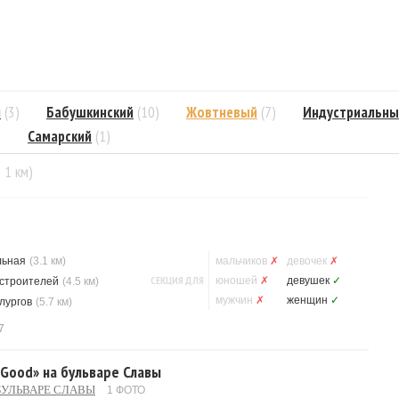
й
(3)
Бабушкинский
(10)
Жовтневый
(7)
Индустриальны
)
Самарский
(1)
= 1 км)
льная
(3.1 км)
мальчиков
✗
девочек
✗
СЕКЦИЯ ДЛЯ
юношей
✗
девушек
✓
строителей
(4.5 км)
мужчин
✗
женщин
✓
лургов
(5.7 км)
7
 Good» на бульваре Славы
БУЛЬВАРЕ СЛАВЫ
1 ФОТО