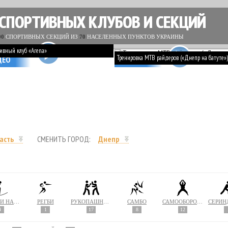
 СПОРТИВНЫХ КЛУБОВ И СЕКЦИЙ
00
СПОРТИВНЫХ СЕКЦИЙ ИЗ
70
НАСЕЛЕННЫХ ПУНКТОВ УКРАИНЫ
ивный клуб «Arena»
Тренировка MTB райдеров («Днепр на батуте»)
ДЕО
ВИДЕО
асть
СМЕНИТЬ ГОРОД:
Днепр
ПРЫЖКИ НА БАТУТЕ
РЕГБИ
РУКОПАШНЫЙ БОЙ
САМБО
САМООБОРОНА
4
1
17
8
12