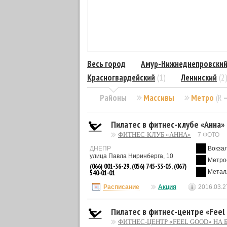
Весь город
Амур-Нижнеднепровски
Красногвардейский
(1)
Ленинский
(2
Районы
Массивы
Метро
(R 
Пилатес в фитнес-клубе «Анна»
ФИТНЕС-КЛУБ «АННА»
7 ФОТО
ДНЕПР
Вокза
улица Павла Ниринберга, 10
Метро
(066) 001-36-29, (056) 745-33-05, (067)
Метал
540-01-01
Расписание
Акция
2016.03.2
Пилатес в фитнес-центре «Feel
ФИТНЕС-ЦЕНТР «FEEL GOOD» НА 