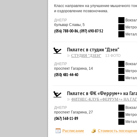
Класс направлен на улучшение мышечного тон
и оздоровление позвоночника.
ДНЕПР
Вокза
бульвар Славы, 5
Метро
(056) 788-00-86, (097) 690-87-52
Метал
Пилатес в студии "Дзен"
СТУДИЯ "ДЗЕН"
13 ФОТО
ДНЕПР
Вокза
проспект Гагарина, 14
Метро
(050) 481-44-40
Метал
Пилатес в ФК «Феррум+» на Гаг
ФИТНЕС-КЛУБ «ФЕРРУМ+» НА ГА
ДНЕПР
Вокза
проспект Гагарина, 27
Метро
(067) 568-11-89
Метал
Расписание
Стоимость посещени