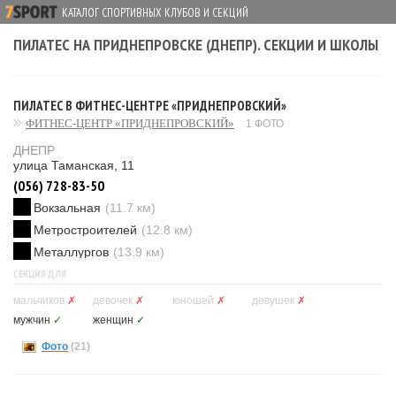
КАТАЛОГ СПОРТИВНЫХ КЛУБОВ И СЕКЦИЙ
ПИЛАТЕС НА ПРИДНЕПРОВСКЕ (ДНЕПР). СЕКЦИИ И ШКОЛЫ
ПИЛАТЕС В ФИТНЕС-ЦЕНТРЕ «ПРИДНЕПРОВСКИЙ»
ФИТНЕС-ЦЕНТР «ПРИДНЕПРОВСКИЙ»
1 ФОТО
ДНЕПР
улица Таманская, 11
(056) 728-83-50
Вокзальная
(11.7 км)
Метростроителей
(12.8 км)
Металлургов
(13.9 км)
СЕКЦИЯ ДЛЯ
мальчиков
✗
девочек
✗
юношей
✗
девушек
✗
мужчин
✓
женщин
✓
Фото
(21)