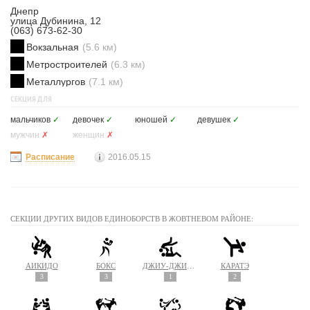
Днепр
улица Дубинина, 12
(063) 673-62-30
Вокзальная
(5.6 км)
Метростроителей
(6.3 км)
Металлургов
(7.1 км)
СЕКЦИЯ ДЛЯ
мальчиков
✓
девочек
✓
юношей
✓
девушек
✓
мужчин
✗
женщин
✗
Расписание
2016.05.15
СЕКЦИИ ДРУГИХ ВИДОВ ЕДИНОБОРСТВ В ЖОВТНЕВОМ РАЙОНЕ:
АЙКИДО
БОКС
ДЖИУ-ДЖИТСУ
КАРАТЭ
3
3
1
2