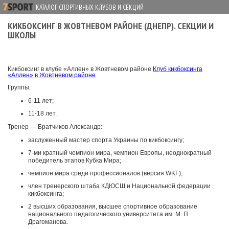
КАТАЛОГ СПОРТИВНЫХ КЛУБОВ И СЕКЦИЙ
КИКБОКСИНГ В ЖОВТНЕВОМ РАЙОНЕ (ДНЕПР). СЕКЦИИ И
ШКОЛЫ
Кикбоксинг в клубе «Аллен» в Жовтневом районе
Клуб кикбоксинга
«Аллен» в Жовтневом районе
Группы:
6-11 лет;
11-18 лет.
Тренер — Братчиков Александр:
заслуженный мастер спорта Украины по кикбоксингу;
7-ми кратный чемпион мира, чемпион Европы, неоднократный
победитель этапов Кубка Мира;
чемпион мира среди профессионалов (версия WKF);
член тренерского штаба КДЮСШ и Национальной федерации
кикбоксинга;
2 высших образования, высшее спортивное образование
национального педагогического университета им. М. П.
Драгоманова.