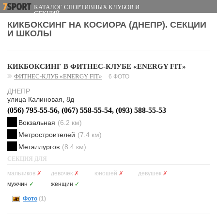
КАТАЛОГ СПОРТИВНЫХ КЛУБОВ И
СЕКЦИЙ
КИКБОКСИНГ НА КОСИОРА (ДНЕПР). СЕКЦИИ
И ШКОЛЫ
КИКБОКСИНГ В ФИТНЕС-КЛУБЕ «ENERGY FIT»
ФИТНЕС-КЛУБ «ENERGY FIT»
6 ФОТО
ДНЕПР
улица Калиновая, 8д
(056) 795-55-56, (067) 558-55-54, (093) 588-55-53
Вокзальная
(6.2 км)
Метростроителей
(7.4 км)
Металлургов
(8.4 км)
СЕКЦИЯ ДЛЯ
мальчиков
✗
девочек
✗
юношей
✗
девушек
✗
мужчин
✓
женщин
✓
Фото
(1)