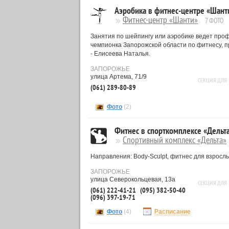
Аэробика в фитнес-центре «Шант
Фитнес-центр «Шанти»
7 ФОТО
Занятия по шейпингу или аэробике ведет про
чемпионка Запорожской области по фитнесу, 
- Елисеева Наталья.
ЗАПОРОЖЬЕ
улица Артема, 71/9
СЕКЦИЯ ДЛЯ
(061) 289-80-89
Фото
(2)
Фитнес в спорткомплексе «Дельт
Спортивный комплекс «Дельта»
Направления: Body-Sculpt, фитнес для взрослы
ЗАПОРОЖЬЕ
улица Северокольцевая, 13а
СЕКЦИЯ ДЛЯ
(061) 222-41-21
(095) 382-50-40
(096) 397-19-71
Фото
(4)
Расписание