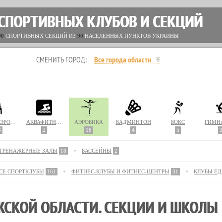
 СПОРТИВНЫХ КЛУБОВ И СЕКЦИЙ
00
СПОРТИВНЫХ СЕКЦИЙ ИЗ
90
НАСЕЛЕННЫХ ПУНКТОВ УКРАИНЫ
СМЕНИТЬ ГОРОД:
Все города области
АКВААЭРОБИКА
АКВАФИТНЕС
АЭРОБИКА
БАДМИНТОН
БОКС
3
2
18
4
5
ТРЕНАЖЕРНЫЕ ЗАЛЫ
18
БАССЕЙНЫ
2
СЕ СПОРТКЛУБЫ
161
ФИТНЕС-КЛУБЫ И ФИТНЕС-ЦЕНТРЫ
31
КЛУБЫ ЕД
ЖСКОЙ ОБЛАСТИ. СЕКЦИИ И ШКОЛЫ