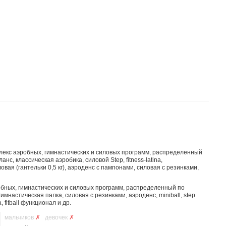
лекс аэробных, гимнастических и силовых программ, распределенный
нс, классическая аэробика, силовой Step, fitness-latina,
овая (гантельки 0,5 кг), аэроденс c пампонами, силовая с резинками,
обных, гимнастических и силовых программ, распределенный по
 гимнастическая палка, силовая с резинками, аэроденс, miniball, step
, fitball функционал и др.
мальчиков
✗
девочек
✗