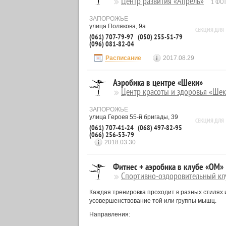
Центр развития «Апрель»
1 ФО
ЗАПОРОЖЬЕ
улица Полякова, 9а
СЕКЦИЯ ДЛЯ
(061) 707-79-97
(050) 255-51-79
(096) 081-82-04
Расписание
2017.08.29
Аэробика в центре «Шеки»
Центр красоты и здоровья «Ше
ЗАПОРОЖЬЕ
улица Героев 55-й бригады, 39
СЕКЦИЯ ДЛЯ
(061) 707-41-24
(068) 497-82-95
(066) 256-53-79
2018.03.30
Фитнес + аэробика в клубе «ОМ»
Спортивно-оздоровительный кл
Каждая тренировка проходит в разных стилях 
усовершенствование той или группы мышц.
Направления: