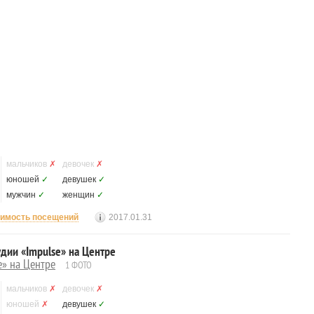
мальчиков
✗
девочек
✗
юношей
✓
девушек
✓
мужчин
✓
женщин
✓
имость посещений
2017.01.31
дии «Impulse» на Центре
e» на Центре
1 ФОТО
мальчиков
✗
девочек
✗
юношей
✗
девушек
✓