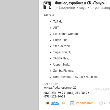
Фитнес, аэробика в СК «Тонус»
Спортивный клуб «Тонус» (Запо
Классы:
Тай-бо;
ABT;
Functional workout;
Pump it up;
Step-aerobic;
Super sculpt;
TABS+Flex;
Upper Body;
Zumba Fitness;
мини-группы TRX (до 6 человек).
ЗАПОРОЖЬЕ
улица Лобановского, 21
СЕКЦИЯ ДЛЯ
(061) 236-79-79
(066) 286-30-22
(097) 125-34-12
Фото
(16)
Расписание
2018