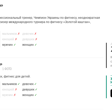
и»
фессиональный тренер, Чемпион Украины по фитнесу, неоднократная
призер международного турнира по фитнесу «Золотой каштан»,
мальчиков
✗
девочек
✗
юношей
✗
девушек
✗
Д
мужчин
✓
женщин
✓
а»
1 ФОТО
х, фитнес для детей.
мальчиков
✓
девочек
✓
юношей
✗
девушек
✓
мужчин
✗
женщин
✓