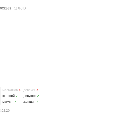
рожье)
11 ФОТО
мальчиков
✗
девочек
✗
юношей
✓
девушек
✓
мужчин
✓
женщин
✓
.02.20