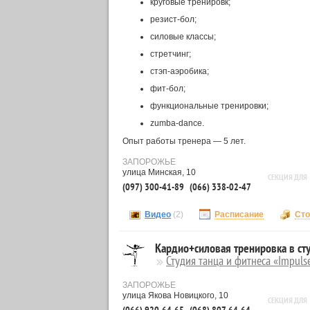
круговые тренировк;
резист-бол;
силовые классы;
стретчинг;
стэп-аэробика;
фит-бол;
функциональные тренировки;
zumba-dance.
Опыт работы тренера — 5 лет.
ЗАПОРОЖЬЕ
улица Минская, 10
СЕКЦИЯ ДЛЯ
(097) 300-41-89
(066) 338-02-47
Видео
(2)
Расписание
Сто
Кардио+силовая тренировка в сту
Студия танца и фитнеса «Impuls
ЗАПОРОЖЬЕ
улица Якова Новицкого, 10
СЕКЦИЯ ДЛЯ