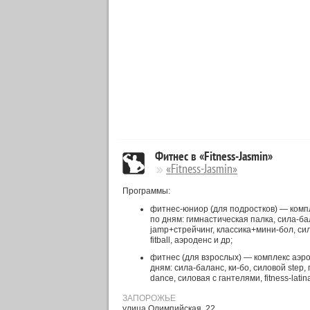
Фитнес в «Fitness-Jasmin»
«Fitness-Jasmin»
Программы:
фитнес-юниор (для подростков) — комп
по дням: гимнастическая палка, сила-бала
jamp+стрейчинг, классика+мини-бол, сил
fitball, аэроденс и др;
фитнес (для взрослых) — комплекс аэр
дням: сила-баланс, ки-бо, силовой step,
dance, силовая с гантелями, fitness-latina
ЗАПОРОЖЬЕ
улица Олимпийская, 22