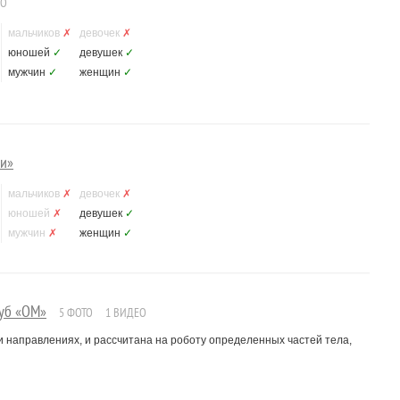
ТО
мальчиков
✗
девочек
✗
юношей
✓
девушек
✓
мужчин
✓
женщин
✓
ки»
мальчиков
✗
девочек
✗
юношей
✗
девушек
✓
мужчин
✗
женщин
✓
уб «ОМ»
5 ФОТО
1 ВИДЕО
и направлениях, и рассчитана на роботу определенных частей тела,