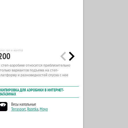
ещо про в аеробіці
200
К степ-аэробике относится приблизительно
столько вариантов подъема на степ-
платформу и разновидностей спуска с нее