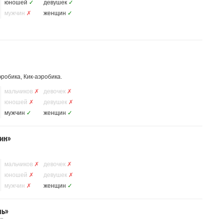
юношей
✓
девушек
✓
мужчин
✗
женщин
✓
робика, Кик-аэробика.
мальчиков
✗
девочек
✗
юношей
✗
девушек
✗
мужчин
✓
женщин
✓
ин»
мальчиков
✗
девочек
✗
юношей
✗
девушек
✗
мужчин
✗
женщин
✓
ль»