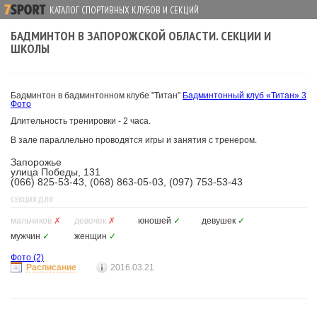
КАТАЛОГ СПОРТИВНЫХ КЛУБОВ И СЕКЦИЙ
БАДМИНТОН В ЗАПОРОЖСКОЙ ОБЛАСТИ. СЕКЦИИ И
ШКОЛЫ
Бадминтон в бадминтонном клубе "Титан"
Бадминтонный клуб «Титан»
3
Фото
Длительность тренировки - 2 часа.
В зале параллельно проводятся игры и занятия с тренером.
Запорожье
улица Победы, 131
(066) 825-53-43, (068) 863-05-03, (097) 753-53-43
СЕКЦИЯ ДЛЯ
мальчиков
✗
девочек
✗
юношей
✓
девушек
✓
мужчин
✓
женщин
✓
Фото
(2)
Расписание
2016.03.21