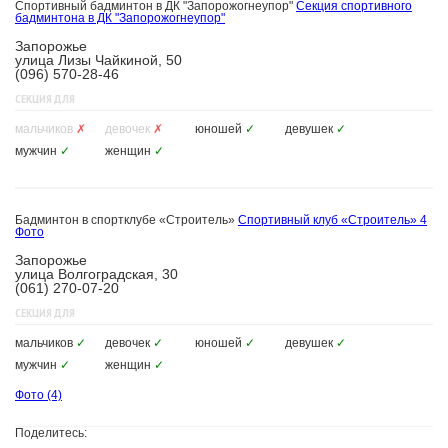
Спортивный бадминтон в ДК "Запорожогнеупор"
Секция спортивного
бадминтона в ДК "Запорожогнеупор"
Запорожье
улица Лизы Чайкиной, 50
(096) 570-28-46
СЕКЦИЯ ДЛЯ
мальчиков
✗
девочек
✗
юношей
✓
девушек
✓
мужчин
✓
женщин
✓
Бадминтон в спортклубе «Строитель»
Спортивный клуб «Строитель»
4
Фото
Запорожье
улица Волгоградская, 30
(061) 270-07-20
СЕКЦИЯ ДЛЯ
мальчиков
✓
девочек
✓
юношей
✓
девушек
✓
мужчин
✓
женщин
✓
Фото
(4)
Поделитесь: