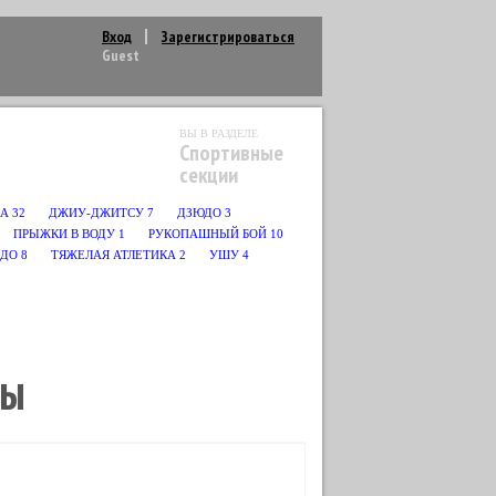
Вход
Зарегистрироваться
Guest
ВЫ В РАЗДЕЛЕ
Спортивные
секции
КА
32
ДЖИУ-ДЖИТСУ
7
ДЗЮДО
3
ПРЫЖКИ В ВОДУ
1
РУКОПАШНЫЙ БОЙ
10
НДО
8
ТЯЖЕЛАЯ АТЛЕТИКА
2
УШУ
4
ЛЫ