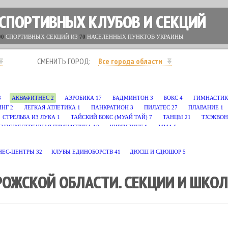
 СПОРТИВНЫХ КЛУБОВ И СЕКЦИЙ
00
СПОРТИВНЫХ СЕКЦИЙ ИЗ
70
НАСЕЛЕННЫХ ПУНКТОВ УКРАИНЫ
СМЕНИТЬ ГОРОД:
Все города области
3
АКВАФИТНЕС
2
АЭРОБИКА
17
БАДМИНТОН
3
БОКС
4
ГИМНАСТИ
ИНГ
2
ЛЕГКАЯ АТЛЕТИКА
1
ПАНКРАТИОН
3
ПИЛАТЕС
27
ПЛАВАНИЕ
1
СТРЕЛЬБА ИЗ ЛУКА
1
ТАЙСКИЙ БОКС (МУАЙ ТАЙ)
7
ТАНЦЫ
21
ТХЭКВО
ХУДОЖЕСТВЕННАЯ ГИМНАСТИКА
10
ЧИРЛИДИНГ
1
MMA
6
НЕС-ЦЕНТРЫ
32
КЛУБЫ ЕДИНОБОРСТВ
41
ДЮСШ И СДЮШОР
5
РОЖСКОЙ ОБЛАСТИ. СЕКЦИИ И ШКО