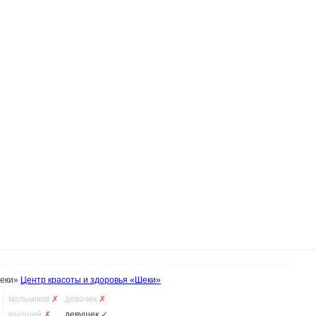
Шеки»
Центр красоты и здоровья «Шеки»
мальчиков
✗
девочек
✗
юношей
✗
девушек
✓