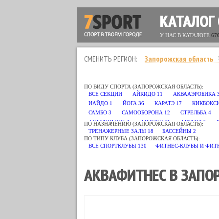
КАТАЛОГ
У НАС В КАТАЛОГЕ
67
СМЕНИТЬ РЕГИОН:
Запорожская область
ПО ВИДУ СПОРТА (ЗАПОРОЖСКАЯ ОБЛАСТЬ):
ВСЕ СЕКЦИИ
АЙКИДО
11
АКВААЭРОБИКА
ИАЙДО
1
ЙОГА
36
КАРАТЭ
17
КИКБОКС
САМБО
3
САМООБОРОНА
12
СТРЕЛЬБА
4
ФЕХТОВАНИЕ
1
ФИТНЕС
41
ФУТБОЛ
2
ПО НАЗНАЧЕНИЮ (ЗАПОРОЖСКАЯ ОБЛАСТЬ):
ТРЕНАЖЕРНЫЕ ЗАЛЫ
18
БАССЕЙНЫ
2
ПО ТИПУ КЛУБА (ЗАПОРОЖСКАЯ ОБЛАСТЬ):
ВСЕ СПОРТКЛУБЫ
130
ФИТНЕС-КЛУБЫ И ФИТ
АКВАФИТНЕС В ЗАПО