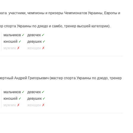
ната участники, чемпионы и призеры Чемпионатов Украины, Европы и
ер спорта Украины по дзюдо и самбо, тренер высшей категории).
мальчиков
✓
девочек
✓
юношей
✓
девушек
✓
мужчин
✗
женщин
✗
мертный Андрей Григорьевич (мастер спорта Украины по дзюдо, тренер
мальчиков
✓
девочек
✓
юношей
✓
девушек
✓
мужчин
✗
женщин
✗