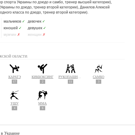
р спорта Украины по дзюдо и самбо, тренер высшей категории),
Украины по дзюдо, тренер второй категории), Данилов Алексей
дного класса по дзюдо, тренер второй категории).
мальчиков
✓
девочек
✓
юношей
✓
девушек
✓
мужчин
✗
женщин
✗
ЖСКОЙ ОБЛАСТИ:
КАРАТЭ
КИКБОКСИНГ
РУКОПАШНЫЙ БОЙ
САМБО
17
2
11
3
УШУ
MMA
4
6
 в Украине