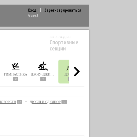
Вход
Зарегистрироваться
Guest
ВЫ В РАЗДЕЛЕ
Спортивные
секции
ГИМНАСТИКА
ДЖИУ-ДЖИТСУ
ДЗЮДО
ИАЙДО
ЙОГА
33
7
3
1
38
НОБОРСТВ
ДЮСШ И СДЮШОР
42
5