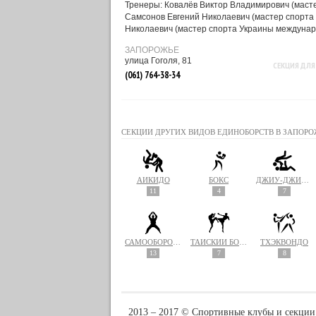
Тренеры: Ковалёв Виктор Владимирович (масте
Самсонов Евгений Николаевич (мастер спорта 
Николаевич (мастер спорта Украины междунаро
ЗАПОРОЖЬЕ
улица Гоголя, 81
СЕКЦИЯ ДЛЯ
(061) 764-38-34
СЕКЦИИ ДРУГИХ ВИДОВ ЕДИНОБОРСТВ В ЗАПОРО
АЙКИДО
БОКС
ДЖИУ-ДЖИТСУ
11
4
7
САМООБОРОНА
ТАЙСКИЙ БОКС (МУАЙ ТАЙ)
ТХЭКВОНДО
13
7
8
2013 ‒ 2017 © Спортивные клубы и секции