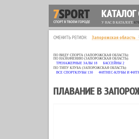
КАТАЛОГ
У НАС В КАТАЛОГЕ
67
СМЕНИТЬ РЕГИОН:
Запорожская область
ПО ВИДУ СПОРТА (ЗАПОРОЖСКАЯ ОБЛАСТЬ):
ПО НАЗНАЧЕНИЮ (ЗАПОРОЖСКАЯ ОБЛАСТЬ):
А
32
ДЖИУ-ДЖИТСУ
7
ДЗЮДО
3
ИАЙДО
1
ЙОГА
36
КАРАТЭ
17
К
ТРЕНАЖЕРНЫЕ ЗАЛЫ
18
БАССЕЙНЫ
2
ТАНЦЫ
21
ТХЭКВОНДО
8
ТЯЖЕЛАЯ АТЛЕТИКА
2
УШУ
4
ФЕХТОВАН
ПО ТИПУ КЛУБА (ЗАПОРОЖСКАЯ ОБЛАСТЬ):
ВСЕ СПОРТКЛУБЫ
130
ФИТНЕС-КЛУБЫ И ФИТ
ПЛАВАНИЕ В ЗАПОРО