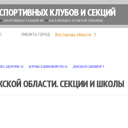
 СПОРТИВНЫХ КЛУБОВ И СЕКЦИЙ
00
СПОРТИВНЫХ СЕКЦИЙ ИЗ
70
НАСЕЛЕННЫХ ПУНКТОВ УКРАИНЫ
СМЕНИТЬ ГОРОД:
Все города области
ИКБОКСИНГ
2
ЛЕГКАЯ АТЛЕТИКА
1
ПАНКРАТИОН
3
ПИЛАТЕС
27
ПЛАВ
ИЕ
1
ФИТНЕС
41
ФУТБОЛ
2
ХУДОЖЕСТВЕННАЯ ГИМНАСТИКА
10
ЧИР
НЕС-ЦЕНТРЫ
32
КЛУБЫ ЕДИНОБОРСТВ
41
ДЮСШ И СДЮШОР
5
ЖСКОЙ ОБЛАСТИ. СЕКЦИИ И ШКОЛЫ