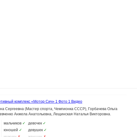
тивный комплекс «Мотор Сич»
1 Фото
1 Видео
на Сергеевна (Мастер спорта, Чемпионка СССР), Горбачева Ольга
Левченко Анжела Анатольевна, Лещинская Наталья Викторовна.
мальчиков
✓
девочек
✓
юношей
✓
девушек
✓
мужчин
✗
женщин
✗