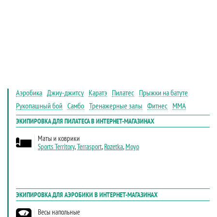
Аэробика
Джиу-джитсу
Каратэ
Пилатес
Прыжки на батуте
Рукопашный бой
Самбо
Тренажерные залы
Фитнес
MMA