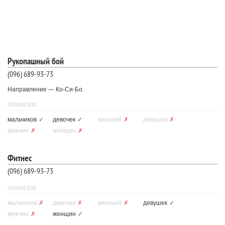
Рукопашный бой
(096) 689-93-73
Направление — Ко-Си-Бо.
СЕКЦИЯ ДЛЯ
мальчиков
✓
девочек
✓
юношей
✗
девушек
✗
мужчин
✗
женщин
✗
Фитнес
(096) 689-93-73
СЕКЦИЯ ДЛЯ
мальчиков
✗
девочек
✗
юношей
✗
девушек
✓
мужчин
✗
женщин
✓