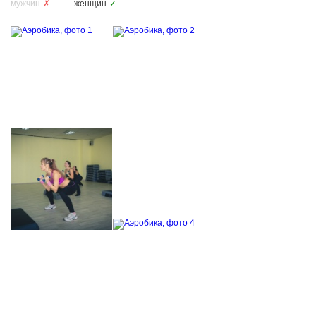
мужчин
✗
женщин
✓