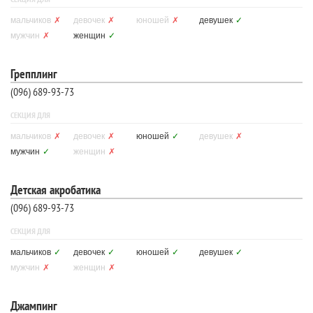
мальчиков
✗
девочек
✗
юношей
✗
девушек
✓
мужчин
✗
женщин
✓
Грепплинг
(096) 689-93-73
СЕКЦИЯ ДЛЯ
мальчиков
✗
девочек
✗
юношей
✓
девушек
✗
мужчин
✓
женщин
✗
Детская акробатика
(096) 689-93-73
СЕКЦИЯ ДЛЯ
мальчиков
✓
девочек
✓
юношей
✓
девушек
✓
мужчин
✗
женщин
✗
Джампинг