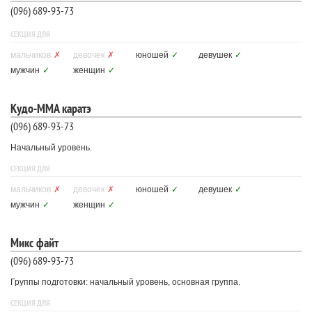
(096) 689-93-73
СЕКЦИЯ ДЛЯ
мальчиков
✗
девочек
✗
юношей
✓
девушек
✓
мужчин
✓
женщин
✓
Кудо-ММА каратэ
(096) 689-93-73
Начальный уровень.
СЕКЦИЯ ДЛЯ
мальчиков
✗
девочек
✗
юношей
✓
девушек
✓
мужчин
✓
женщин
✓
Микс файт
(096) 689-93-73
Группы подготовки: начальный уровень, основная группа.
СЕКЦИЯ ДЛЯ