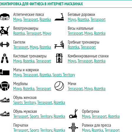
ЭКИПИРОВКА ДЛЯ ФИТНЕСА В ИНТЕРНЕТ-МАГАЗИНАХ
Атлетические пояса
Беговые дорожки
Moyo
,
Terrasport
,
Rozetka
Moyo
,
Rozetka
,
Terrasport
Велотренажеры
Весы напольные
Rozetka
,
Terrasport
,
Moyo
Terrasport
,
Moyo
,
Rozetka
Гантели
Гребные тренажеры
Terrasport
,
Moyo
,
Rozetka
Rozetka
,
Terrasport
Кистевые тренажеры
Комбинированные станки
Moyo
,
Rozetka
,
Terrasport
Moyo
,
Terrasport
,
Rozetka
Маты и коврики
Moyo
,
Terrasport
,
Rozetka
,
Sports Territory
Медболы
Мячи
Moyo
,
Rozetka
,
Terrasport
Terrasport
,
Moyo
,
Rozetka
Обувь женская
Sports Territory
,
Terrasport
,
Rozetka
Обувь мужская
Орбитреки
Terrasport
,
Sports Territory
,
Rozetka
Moyo
,
Terrasport
,
Rozetka
Перчатки
Ролики для пресса
Terrasport
,
Sports Territory
,
Rozetka
Moyo
,
Rozetka
,
Terrasport