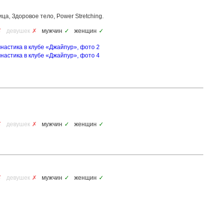
ца, Здоровое тело, Power Stretching.
✗
девушек
✗
мужчин
✓
женщин
✓
✗
девушек
✗
мужчин
✓
женщин
✓
✗
девушек
✗
мужчин
✓
женщин
✓