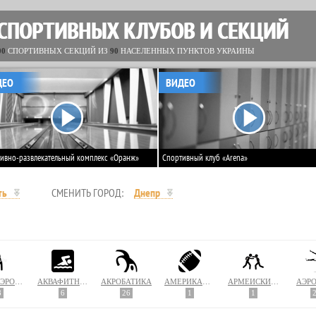
 СПОРТИВНЫХ КЛУБОВ И СЕКЦИЙ
00
СПОРТИВНЫХ СЕКЦИЙ ИЗ
90
НАСЕЛЕННЫХ ПУНКТОВ УКРАИНЫ
ДЕО
ВИДЕО
ивно-развлекательный комплекс «Оранж»
Спортивный клуб «Arena»
ть
СМЕНИТЬ ГОРОД:
Днепр
АКВААЭРОБИКА
АКВАФИТНЕС
АКРОБАТИКА
АМЕРИКАНСКИЙ ФУТБОЛ
АРМЕЙСКИЙ РУКОПАШНЫЙ БОЙ
АЭР
8
6
26
1
1