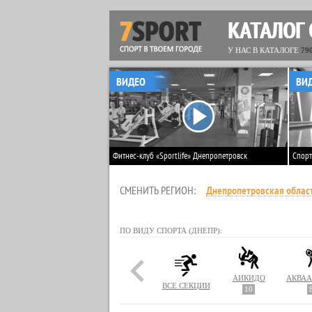
КАТАЛОГ
У НАС В КАТАЛОГЕ
79
ВИДЕО
ВИ
Фитнес-клуб «Sportlife» Днепропетровск
Спорт
СМЕНИТЬ РЕГИОН:
Днепропетровская облас
ПО ВИДУ СПОРТА (ДНЕПР):
АЙКИДО
ВСЕ СЕКЦИИ
10