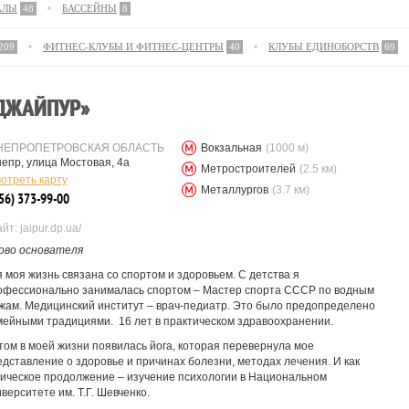
АЛЫ
48
БАССЕЙНЫ
8
209
ФИТНЕС-КЛУБЫ И ФИТНЕС-ЦЕНТРЫ
40
КЛУБЫ ЕДИНОБОРСТВ
69
ДЖАЙПУР»
НЕПРОПЕТРОВСКАЯ ОБЛАСТЬ
Вокзальная
(1000 м)
епр, улица Мостовая, 4а
Метростроителей
(2.5 км)
отреть карту
Металлургов
(3.7 км)
56) 373-99-00
йт: jaipur.dp.ua/
ово основателя
я моя жизнь связана со спортом и здоровьем. С детства я
офессионально занималась спортом – Мастер спорта СССР по водным
жам. Медицинский институт – врач-педиатр. Это было предопределено
мейными традициями. 16 лет в практическом здравоохранении.
том в моей жизни появилась йога, которая перевернула мое
едставление о здоровье и причинах болезни, методах лечения. И как
гическое продолжение – изучение психологии в Национальном
верситете им. Т.Г. Шевченко.