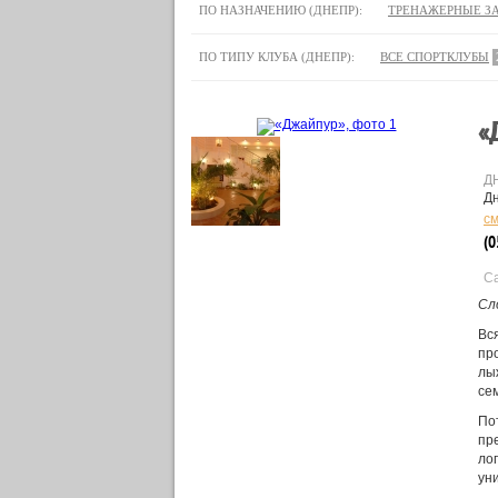
ПО НАЗНАЧЕНИЮ (ДНЕПР):
ТРЕНАЖЕРНЫЕ З
ПО ТИПУ КЛУБА (ДНЕПР):
ВСЕ СПОРТКЛУБЫ
«
Д
Дн
см
(0
Са
Сл
Вс
пр
лы
се
По
пр
ло
уни