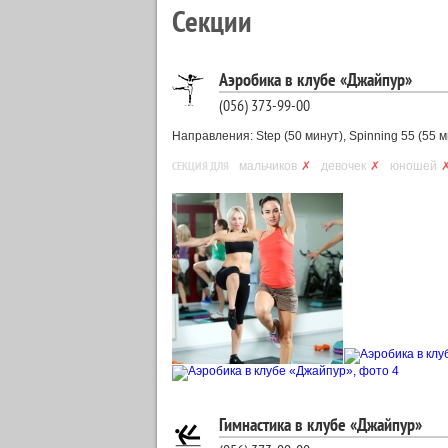
Секции
Аэробика в клубе «Джайпур»
(056) 373-99-00
Направления: Step (50 минут), Spinning 55 (55 ми
СЕКЦИЯ ДЛЯ
мальчиков
✗
девочек
✗
юношей
Гимнастика в клубе «Джайпур»