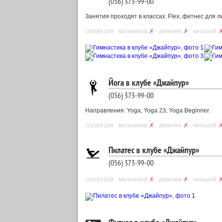
(056) 373-99-00
Занятия проходят в классах: Flex, фитнес для ли
СЕКЦИЯ ДЛЯ
мальчиков
✗
девочек
✗
юношей
Йога в клубе «Джайпур»
(056) 373-99-00
Направления: Yoga, Yoga 23, Yoga Beginner.
СЕКЦИЯ ДЛЯ
мальчиков
✗
девочек
✗
юношей
Пилатес в клубе «Джайпур»
(056) 373-99-00
СЕКЦИЯ ДЛЯ
мальчиков
✗
девочек
✗
юношей