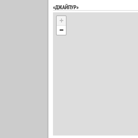
«ДЖАЙПУР»
+
−