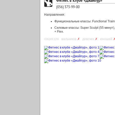
Фитнес в клубе «Джайпур»
(056) 373-99-00
Направления:
Функциональные классы: Functional Training
Силовые классы: Super Sculpt (55 минут),
+ Flex.
СЕКЦИЯ ДЛЯ
мальчиков
✗
девочек
✗
юношей