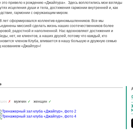
е это привело к рождению «Джайпура». Здесь воплотились мои взгляды
путях исцеления души и тела, достижения гармонии внутренней и, как
едствие, гармонии с окружающим миром.
 8 лет сформировался коллектив единомышленников. Все мы
ъединены миссией сделать жизнь наших соотечественников более
оровой, радостной и наполненной. Нас вдохновляют достижения и
еды, нет, не клиентов, а наших друзей, потому что каждый, кто
ановится членом Клуба, вливается в нашу большую и дружную семью
д названием «Джайпур»!
»
ушек
✗
мужчин
✓
женщин
✓