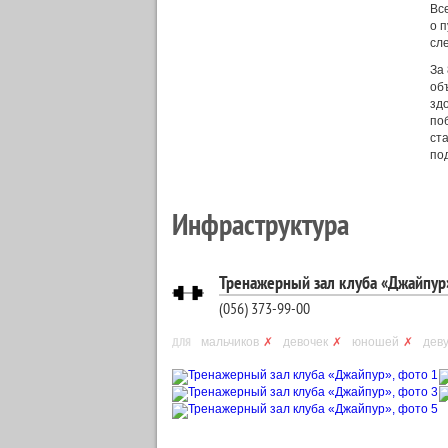
Вс
о 
сл
За
об
зд
поб
ст
по
Инфраструктура
Тренажерный зал клуба «Джайпур
(056) 373-99-00
ДЛЯ
мальчиков
✗
девочек
✗
юношей
✗
дев