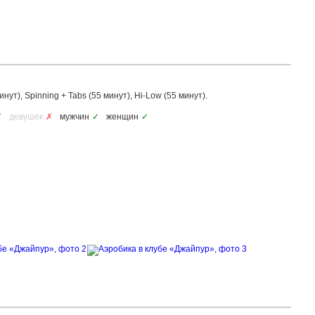
нут), Spinning + Tabs (55 минут), Hi-Low (55 минут).
✗
девушек
✗
мужчин
✓
женщин
✓