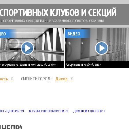
 СПОРТИВНЫХ КЛУБОВ И СЕКЦИЙ
00
СПОРТИВНЫХ СЕКЦИЙ ИЗ
70
НАСЕЛЕННЫХ ПУНКТОВ УКРАИНЫ
ДЕО
ВИДЕО
ивно-развлекательный комплекс «Оранж»
Спортивный клуб «Arena»
асть
СМЕНИТЬ ГОРОД:
Днепр
БЛЯ
1
ДЖИУ-ДЖИТСУ
6
ДЗЮДО
2
ЙОГА
36
КАПОЭЙРА
2
КАРАТЭ
14
 (МУАЙ ТАЙ)
6
ТАНЦЫ
37
ТЕННИС
4
ТХЭКВОНДО
27
ТЯЖЕЛАЯ АТЛЕ
НЕС-ЦЕНТРЫ
39
КЛУБЫ ЕДИНОБОРСТВ
59
ДЮСШ И СДЮШОР
1
ДНЕПР)