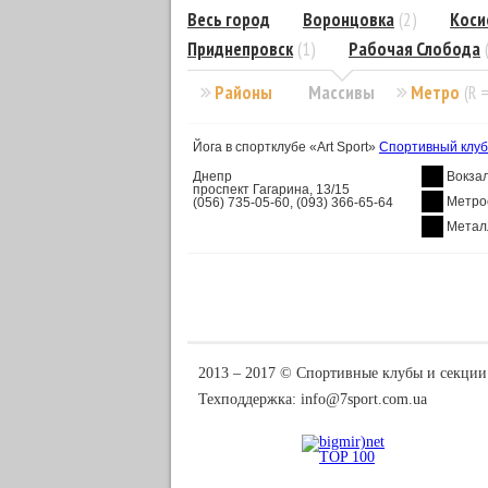
Весь город
Воронцовка
(2)
Коси
Приднепровск
(1)
Рабочая Слобода
Районы
Массивы
Метро
(R 
Йога в спортклубе «Art Sport»
Спортивный клуб 
Днепр
Вокза
проспект Гагарина, 13/15
Метро
(056) 735-05-60, (093) 366-65-64
Метал
2013 ‒ 2017 © Спортивные клубы и секции
Техподдержка:
info@7sport.com.ua