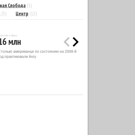
ная Слобода
(1)
а
(5)
Центр
(12)
ое-что о йоге
16 млн
Столько американце по состоянию на 2008-й
од практиковали йогу