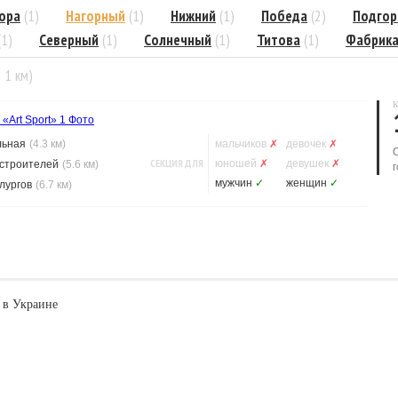
ора
(1)
Нагорный
(1)
Нижний
(1)
Победа
(2)
Подгор
(1)
Северный
(1)
Солнечный
(1)
Титова
(1)
Фабрик
= 1 км)
К
«Art Sport»
1 Фото
льная
(4.3 км)
мальчиков
✗
девочек
✗
СЕКЦИЯ ДЛЯ
юношей
✗
девушек
✗
строителей
(5.6 км)
г
мужчин
✓
женщин
✓
лургов
(6.7 км)
 в Украине