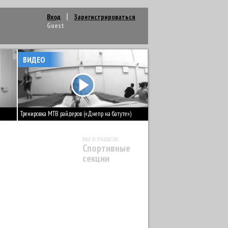
Вход
Зарегистрироваться
Guest
ВИДЕО
Тренировка MTB райдеров («Днепр на батуте»)
ВЫ В РАЗДЕЛЕ
Спортивные
секции
КИКБОКСИНГ
9
НАСТОЛЬНЫЙ ТЕННИС
1
ТИКА
1
УШУ
1
ФЕХТОВАНИЕ
2