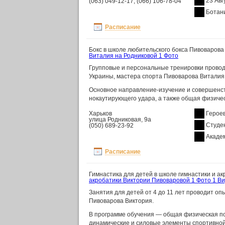
23 Авг
(063) 049-12-17, (066) 106-78-04
Ботан
Расписание
Бокс в школе любительского бокса Пивоварова
Виталия на Родниковой
1 Фото
Групповые и персональные тренировки провод
Украины, мастера спорта Пивоварова Виталия
Основное направление-изучение и совершенств
нокаутирующего удара, а также общая физичес
Харьков
Героев
улица Родниковая, 9а
Студе
(050) 689-23-92
Акаде
Расписание
Гимнастика для детей в школе гимнастики и а
акробатики Виктории Пивоваровой
1 Фото
1 В
Занятия для детей от 4 до 11 лет проводит о
Пивоварова Виктория.
В программе обучения — общая физическая под
динамические и силовые элементы спортивной 