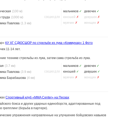
нческая
(100 м)
мальчиков
✓
девочек
✓
СЕКЦИЯ ДЛЯ
юношей
✗
девушек
✗
 труда
(1000 м)
мужчин
✗
женщин
✗
мика Павлова
(1.3 км)
ар»
КУ ХГ СДЮСШОР по стрельбе из лука «Коммунар»
1 Фото
чек 11-14 лет.
ние технике стрельбы из лука, затем сама стрельба из лука.
кая
(3.7 км)
мальчиков
✓
девочек
✓
СЕКЦИЯ ДЛЯ
юношей
✓
девушек
✓
мика Павлова
(3.9 км)
мужчин
✗
женщин
✗
мика Барабашова
(4 км)
ках
Спортивный клуб «MMA Center» на Песках
тайского бокса и других ударных единоборств, адаптированные под
е грепплинг (борьба в партере).
зические упражнения направленные на улучшение бойцовских навыков