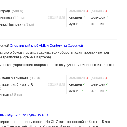
 труда
(500 м)
мальчиков
✗
девочек
✗
СЕКЦИЯ ДЛЯ
юношей
✓
девушек
✓
нческая
(1.1 км)
мужчин
✓
женщин
✓
мика Павлова
(2.3 км)
сской
Спортивный клуб «MMA Center» на Одесской
тайского бокса и других ударных единоборств, адаптированные под
е грепплинг (борьба в партере).
зические упражнения направленные на улучшение бойцовских навыков
 имени Малышева
(3.7 км)
мальчиков
✗
девочек
✗
СЕКЦИЯ ДЛЯ
юношей
✓
девушек
✓
Метростроителей имени Ващенко
)
мужчин
✓
женщин
✓
ивная
(3.8 км)
ный клуб «Pulse Gym» на ХТЗ
иров по грепплингу версия No Gi. Стаж тренерской работы — 5 лет.
 и Харьковской области. Коричневый пояс по джиу- джитсу.