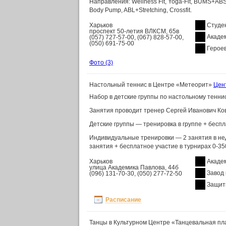
Направления: Wellness Fit, Yoga-Fit, BUMS+ABS,
Body Pump, ABL+Stretching, Crossfit.
Харьков
Студе
проспект 50-летия ВЛКСМ, 65в
Акаде
(057) 727-57-00, (067) 828-57-00,
(050) 691-75-00
Героев
Фото
(3)
Настольный теннис в Центре «Метеорит»
Цен
Набор в детские группы по настольному теннису
Занятия проводит тренер Сергей Иванович Ков
Детские группы — тренировка в группе + беспл
Индивидуальные тренировки — 2 занятия в нед
занятия + бесплатное участие в турнирах 0-350
Харьков
Акаде
улица Академика Павлова, 44б
Завод
(096) 131-70-30, (050) 277-72-50
Защит
Расписание
Танцы в Культурном Центре «Танцевальная п