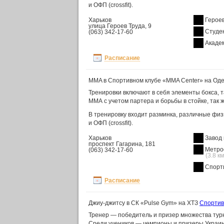
и ОФП (crossfit).
Харьков
Героев
улица Героев Труда, 9
Студе
(063) 342-17-60
Акаде
Расписание
MMA в Спортивном клубе «MMA Center» на Оде
Тренировки включают в себя элементы бокса, 
ММА с учетом партера и борьбы в стойке, так ж
В тренировку входит разминка, различные фи
и ОФП (crossfit).
Харьков
Завод
проспект Гагарина, 181
(063) 342-17-60
(3.8 км
Спорт
Расписание
Джиу-джитсу в СК «Pulse Gym» на ХТЗ
Спортив
Тренер — победитель и призер множества турн
Среди учеников — чемпионы и призеры Украины