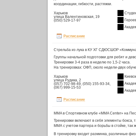
координации, гибкости, растяжки.
Харьков
Студе
улица Валентиновская, 19
Героев
(050) 529-17-97
Акаде
Расписание
Стрельба из лука в КУ ХГ СДЮСШОР «Коммун
Группы начальной подготовки для ребят и дево
Тренировки 3-4 раза в неделю по 1,5-2 часа.
На тренировках: ОФП, около недели-двух обуче
Харьков
Киевс
улица Рудика, 2
Акаде
(057) 702-98-49, (050) 155-93-34,
(067) 999-15-53
Акаде
Расписание
MMA в Спортивном клубе «MMA Center» на Пес
Тренировки включают в себя элементы бокса, 
ММА с учетом партера и борьбы в стойке, так ж
В тренировку входит разминка, различные фи