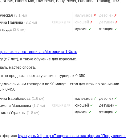
 BUMS, Fitness Mix, Low Power, Body Power, Functional Training, TRX,
нческая
(3.1 км)
мальчиков
✗
девочек
✗
СЕКЦИЯ ДЛЯ
юношей
✗
девушек
✗
мика Павлова
(3.2 км)
мужчин
✓
женщин
✓
 труда
(3.6 км)
тр настольного тенниса «Метеорит»
1 Фото
 (с 7 лет), а также обучение для взрослых.
аль, мастер спорта.
атно предоставляется участие в турнирах 0-350.
елю с личным тренером по 90 минут + стол для игры по окончании
 и 0-450.
мика Барабашова
(1.6 км)
мальчиков
✓
девочек
✓
СЕКЦИЯ ДЛЯ
юношей
✓
девушек
✓
 имени Малышева
(1.7 км)
мужчин
✓
женщин
✓
ников Украины
(1.8 км)
латформа»
Культурный Центр «Танцевальная платформа "Погружение в