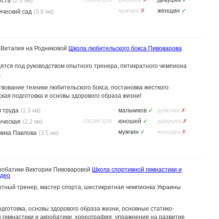
юношей
✗
девушек
✓
уста
(2.6 км)
мужчин
✗
женщин
✓
ический сад
(3.6 км)
 Виталия на Родниковой
Школа любительского бокса Пивоварова
ятся под руководством опытного тренера, пятикратного чемпиона
.
ование техники любительского бокса, постановка жесткого
кая подготовка и основы здорового образа жизни!
 труда
(1.3 км)
мальчиков
✓
девочек
✗
СЕКЦИЯ ДЛЯ
юношей
✓
девушек
✗
нческая
(2.2 км)
мужчин
✓
женщин
✗
мика Павлова
(3.5 км)
кробатики Виктории Пивоваровой
Школа спортивной гимнастики и
идео
пытный тренер, мастер спорта, шестикратная чемпионка Украины
готовка, основы здорового образа жизни, основные статико-
гимнастики и акробатики, хореография, упражнения на развитие