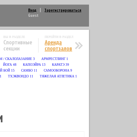
Вход
Зарегистрироваться
Guest
ВЫ В РАЗДЕЛЕ
ПЕРЕЙТИ В РАЗДЕЛ
Спортивные
Аренда
секции
спортзалов
М / СКАЛОЛАЗАНИЕ
3
АРМРЕСТЛИНГ
1
ЙОГА
48
КАПОЭЙРА
13
КАРАТЭ
39
Й БОЙ
15
САМБО
11
САМООБОРОНА
9
1
ТХЭКВОНДО
11
ТЯЖЕЛАЯ АТЛЕТИКА
1
И