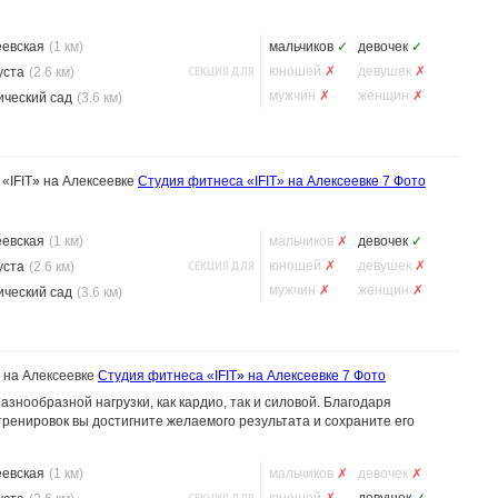
еевская
(1 км)
мальчиков
✓
девочек
✓
СЕКЦИЯ ДЛЯ
юношей
✗
девушек
✗
уста
(2.6 км)
мужчин
✗
женщин
✗
ический сад
(3.6 км)
«IFIT» на Алексеевке
Студия фитнеса «IFIT» на Алексеевке
7 Фото
еевская
(1 км)
мальчиков
✗
девочек
✓
СЕКЦИЯ ДЛЯ
юношей
✗
девушек
✗
уста
(2.6 км)
мужчин
✗
женщин
✗
ический сад
(3.6 км)
 на Алексеевке
Студия фитнеса «IFIT» на Алексеевке
7 Фото
азнообразной нагрузки, как кардио, так и силовой. Благодаря
ренировок вы достигните желаемого результата и сохраните его
еевская
(1 км)
мальчиков
✗
девочек
✗
СЕКЦИЯ ДЛЯ