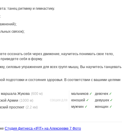
та: танец ритмику и гимнастику.
:
ажнений);
льных связок);
те осознать себя через движение, научитесь понимать свое тело,
 приведете себя в форму.
жку, силовые упражнения для всех групп мышц. Вы научитесь танцевать
й подготовки и состояния здоровья. В соответствии с вашими целями
 маршала Жукова
(600 м)
мальчиков
✓
девочек
✓
СЕКЦИЯ ДЛЯ
юношей
✓
девушек
✓
ской Армии
(1000 м)
мужчин
✓
женщин
✓
вский проспект
(2.2 км)
вке
Студия фитнеса «IFIT» на Алексеевке
7 Фото