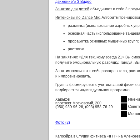
движение"»
3 Видео
Занятие для детей
объединяет в себе 3 предме
Интенсивы по Dance Mix
. Алгоритм тренировки
разминка (использование аэробных упр
основная часть (использование танцева
проработка основных мышечных групп;
растяжка.
На занятиях «Для тех, кому всегда 21»
Вы сможе
получите эмоциональную разрядку. Танцуя, Вы
Занятия включают в себя разогрев тела, растя
и импровизировать.
Группы формируются с учетом вашей физическо
подбирается индивидуальная программа.
Харьков
Имени
проспект Московский, 200
Совет
(050) 939-96-28, (093) 958-76-29
Моско
Фото
(2)
Капоэйра в Студии фитнеса «IFIT» на Алексее