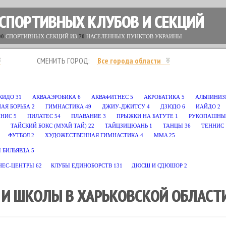
 СПОРТИВНЫХ КЛУБОВ И СЕКЦИЙ
00
СПОРТИВНЫХ СЕКЦИЙ ИЗ
70
НАСЕЛЕННЫХ ПУНКТОВ УКРАИНЫ
СМЕНИТЬ ГОРОД:
Все города области
КИДО
31
АКВААЭРОБИКА
6
АКВАФИТНЕС
5
АКРОБАТИКА
5
АЛЬПИНИЗ
НАЯ БОРЬБА
2
ГИМНАСТИКА
49
ДЖИУ-ДЖИТСУ
4
ДЗЮДО
6
ИАЙДО
2
ННИС
5
ПИЛАТЕС
54
ПЛАВАНИЕ
3
ПРЫЖКИ НА БАТУТЕ
1
РУКОПАШНЫ
ТАЙСКИЙ БОКС (МУАЙ ТАЙ)
22
ТАЙЦЗИЦЮАНЬ
1
ТАНЦЫ
36
ТЕННИС
ФУТБОЛ
2
ХУДОЖЕСТВЕННАЯ ГИМНАСТИКА
4
MMA
25
 БИЛЬЯРДА
5
НЕС-ЦЕНТРЫ
62
КЛУБЫ ЕДИНОБОРСТВ
131
ДЮСШ И СДЮШОР
2
 И ШКОЛЫ В ХАРЬКОВСКОЙ ОБЛАСТ