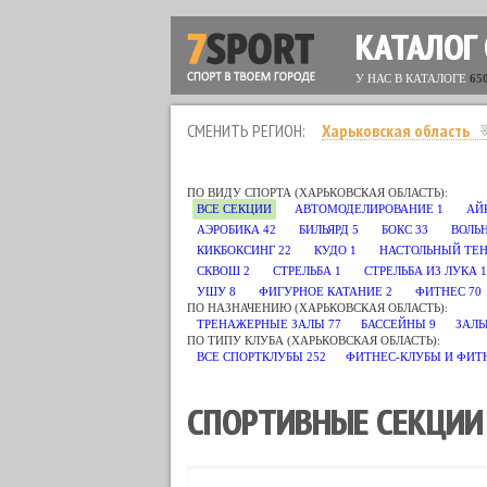
КАТАЛОГ
У НАС В КАТАЛОГЕ
65
СМЕНИТЬ РЕГИОН:
Харьковская область
ПО ВИДУ СПОРТА (ХАРЬКОВСКАЯ ОБЛАСТЬ):
ВСЕ СЕКЦИИ
АВТОМОДЕЛИРОВАНИЕ
1
АЙ
АЭРОБИКА
42
БИЛЬЯРД
5
БОКС
33
ВОЛЬ
КИКБОКСИНГ
22
КУДО
1
НАСТОЛЬНЫЙ ТЕ
СКВОШ
2
СТРЕЛЬБА
1
СТРЕЛЬБА ИЗ ЛУКА
1
УШУ
8
ФИГУРНОЕ КАТАНИЕ
2
ФИТНЕС
70
ПО НАЗНАЧЕНИЮ (ХАРЬКОВСКАЯ ОБЛАСТЬ):
ТРЕНАЖЕРНЫЕ ЗАЛЫ
77
БАССЕЙНЫ
9
ЗАЛЫ
ПО ТИПУ КЛУБА (ХАРЬКОВСКАЯ ОБЛАСТЬ):
ВСЕ СПОРТКЛУБЫ
252
ФИТНЕС-КЛУБЫ И ФИТ
СПОРТИВНЫЕ СЕКЦИИ