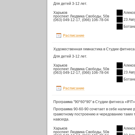
Для детей 3-12 лет.
Харьков
Алекс
проспект Людвика Свободы, 50в
23 Авг
(063) 049-12-17, (066) 106-78-04
Ботан
Расписание
Художественная гимнастика в Студии фитнеса 
Для детей 3-12 лет.
Харьков
Алекс
проспект Людвика Свободы, 50в
23 Авг
(063) 049-12-17, (066) 106-78-04
Ботан
Расписание
Программа "90*60*90" в Студии фитнеса «IFIT»
Программа 90-60-90 сочетает в себе наличие р
грамотному построению и чередованию таких т
навсегда.
Харьков
Алекс
проспект Людвика Свободы, 50в