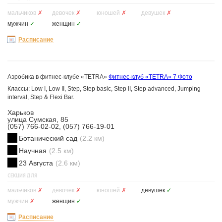
мальчиков
✗
девочек
✗
юношей
✗
девушек
✗
мужчин
✓
женщин
✓
Расписание
Аэробика в фитнес-клубе «TETRA»
Фитнес-клуб «TETRA»
7 Фото
Классы: Low I, Low II, Step, Step basic, Step II, Step advanced, Jumping
interval, Step & Flexi Bar.
Харьков
улица Сумская, 85
(057) 766-02-02, (057) 766-19-01
Ботанический сад
(2.2 км)
Научная
(2.5 км)
23 Августа
(2.6 км)
СЕКЦИЯ ДЛЯ
мальчиков
✗
девочек
✗
юношей
✗
девушек
✓
мужчин
✗
женщин
✓
Расписание