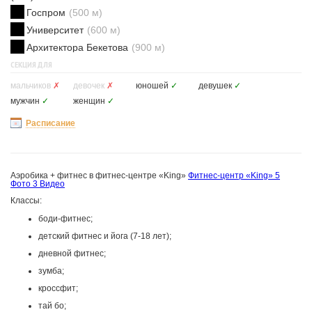
Госпром
(500 м)
Университет
(600 м)
Архитектора Бекетова
(900 м)
СЕКЦИЯ ДЛЯ
мальчиков
✗
девочек
✗
юношей
✓
девушек
✓
мужчин
✓
женщин
✓
Расписание
Аэробика + фитнес в фитнес-центре «King»
Фитнес-центр «King»
5
Фото
3 Видео
Классы:
боди-фитнес;
детский фитнес и йога (7-18 лет);
дневной фитнес;
зумба;
кроссфит;
тай бо;