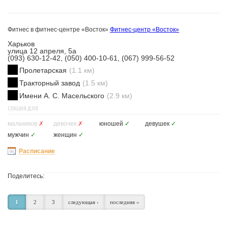
Фитнес в фитнес-центре «Восток»
Фитнес-центр «Восток»
Харьков
улица 12 апреля, 5а
(093) 630-12-42, (050) 400-10-61, (067) 999-56-52
Пролетарская
(1.1 км)
Тракторный завод
(1.5 км)
Имени А. С. Масельского
(2.9 км)
СЕКЦИЯ ДЛЯ
мальчиков
✗
девочек
✗
юношей
✓
девушек
✓
мужчин
✓
женщин
✓
Расписание
Поделитесь:
1
2
3
следующая ›
последняя »