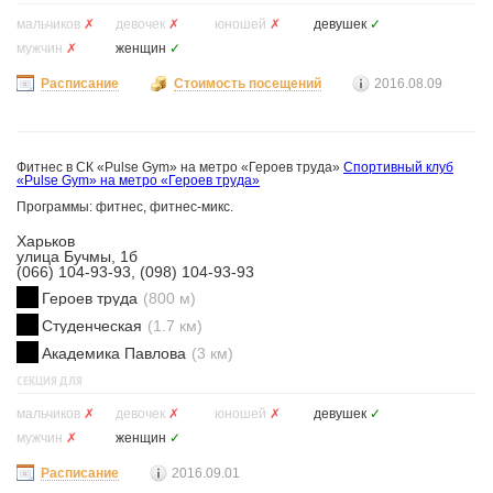
мальчиков
✗
девочек
✗
юношей
✗
девушек
✓
мужчин
✗
женщин
✓
Расписание
Стоимость посещений
2016.08.09
Фитнес в СК «Pulse Gym» на метро «Героев труда»
Спортивный клуб
«Pulse Gym» на метро «Героев труда»
Программы: фитнес, фитнес-микс.
Харьков
улица Бучмы, 1б
(066) 104-93-93, (098) 104-93-93
Героев труда
(800 м)
Студенческая
(1.7 км)
Академика Павлова
(3 км)
СЕКЦИЯ ДЛЯ
мальчиков
✗
девочек
✗
юношей
✗
девушек
✓
мужчин
✗
женщин
✓
Расписание
2016.09.01