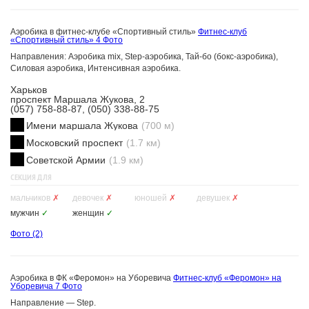
Аэробика в фитнес-клубе «Спортивный стиль»
Фитнес-клуб
«Спортивный стиль»
4 Фото
Направления: Аэробика mix, Step-аэробика, Тай-бо (бокс-аэробика),
Силовая аэробика, Интенсивная аэробика.
Харьков
проспект Маршала Жукова, 2
(057) 758-88-87, (050) 338-88-75
Имени маршала Жукова
(700 м)
Московский проспект
(1.7 км)
Советской Армии
(1.9 км)
СЕКЦИЯ ДЛЯ
мальчиков
✗
девочек
✗
юношей
✗
девушек
✗
мужчин
✓
женщин
✓
Фото
(2)
Аэробика в ФК «Феромон» на Уборевича
Фитнес-клуб «Феромон» на
Уборевича
7 Фото
Направление — Step.