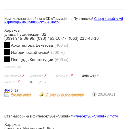
Комплексная аэробика в СК «Триумф» на Пушкинской
Спортивный клуб
«Триумф» на Пушкинской
4 Фото
Харьков
улица Пушкинская, 32
(099) 945-36-95, (098) 453-10-77, (063) 213-48-16
Архитектора Бекетова
(400 м)
Исторический музей
(600 м)
Площадь Конституции
(600 м)
СЕКЦИЯ ДЛЯ
мальчиков
✗
девочек
✗
юношей
✗
девушек
✓
мужчин
✗
женщин
✓
Фото
(1)
Расписание
Стоимость посещений
2016.09.11
Степ-аэробика в фитнес-клубе «Stimul»
Фитнес-клуб «Stimul»
7 Фото
Харьков
проспект Московский, 86а