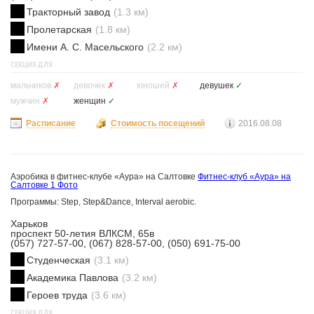
Тракторный завод
(1.3 км)
Пролетарская
(1.8 км)
Имени А. С. Масельского
(2.2 км)
СЕКЦИЯ ДЛЯ
мальчиков
✗
девочек
✗
юношей
✗
девушек
✓
мужчин
✗
женщин
✓
Расписание
Стоимость посещений
2016.08.08
Аэробика в фитнес-клубе «Аура» на Салтовке
Фитнес-клуб «Аура» на
Салтовке
1 Фото
Программы: Step, Step&Dance, Interval aerobic.
Харьков
проспект 50-летия ВЛКСМ, 65в
(057) 727-57-00, (067) 828-57-00, (050) 691-75-00
Студенческая
(3.1 км)
Академика Павлова
(3.2 км)
Героев труда
(3.6 км)
СЕКЦИЯ ДЛЯ