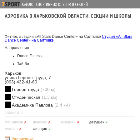
КАТАЛОГ СПОРТИВНЫХ КЛУБОВ И СЕКЦИЙ
АЭРОБИКА В ХАРЬКОВСКОЙ ОБЛАСТИ. СЕКЦИИ И ШКОЛЫ
Фитнес в студии «All Stars Dance Center» на Салтовке
Cтудия «All Stars
Dance Center» на Салтовке
Направления:
Dance Fitness;
Тай-бо.
Харьков
улица Героев Труда, 7
(063) 432-41-60
Героев труда
(700 м)
Студенческая
(1.3 км)
Академика Павлова
(2.4 км)
СЕКЦИЯ ДЛЯ
мальчиков
✗
девочек
✗
юношей
✗
девушек
✓
мужчин
✗
женщин
✓
Расписание