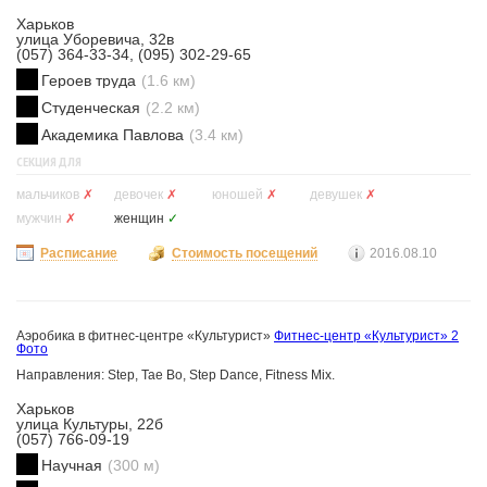
Харьков
улица Уборевича, 32в
(057) 364-33-34, (095) 302-29-65
Героев труда
(1.6 км)
Студенческая
(2.2 км)
Академика Павлова
(3.4 км)
СЕКЦИЯ ДЛЯ
мальчиков
✗
девочек
✗
юношей
✗
девушек
✗
мужчин
✗
женщин
✓
Расписание
Стоимость посещений
2016.08.10
Аэробика в фитнес-центре «Культурист»
Фитнес-центр «Культурист»
2
Фото
Направления: Step, Tae Bo, Step Dance, Fitness Mix.
Харьков
улица Культуры, 22б
(057) 766-09-19
Научная
(300 м)