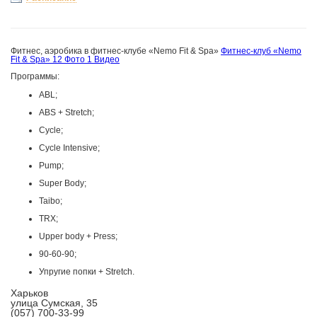
Фитнес, аэробика в фитнес-клубе «Nemo Fit & Spa»
Фитнес-клуб «Nemo
Fit & Spa»
12 Фото
1 Видео
Программы:
ABL;
ABS + Stretch;
Cycle;
Cycle Intensive;
Pump;
Super Body;
Taibo;
TRX;
Upper body + Press;
90-60-90;
Упругие попки + Stretch.
Харьков
улица Сумская, 35
(057) 700-33-99