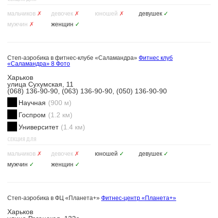
мальчиков
✗
девочек
✗
юношей
✗
девушек
✓
мужчин
✗
женщин
✓
Степ-аэробика в фитнес-клубе «Саламандра»
Фитнес клуб
«Саламандра»
8 Фото
Харьков
улица Сухумская, 11
(068) 136-90-90, (063) 136-90-90, (050) 136-90-90
Научная
(900 м)
Госпром
(1.2 км)
Университет
(1.4 км)
СЕКЦИЯ ДЛЯ
мальчиков
✗
девочек
✗
юношей
✓
девушек
✓
мужчин
✓
женщин
✓
Степ-аэробика в ФЦ «Планета+»
Фитнес-центр «Планета+»
Харьков