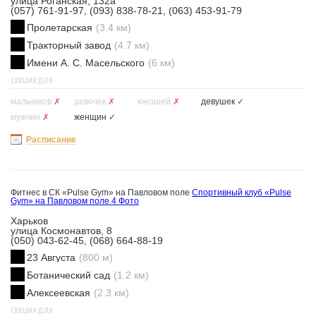
улица Роганская, 132а
(057) 761-91-97, (093) 838-78-21, (063) 453-91-79
Пролетарская
(3.4 км)
Тракторный завод
(4.7 км)
Имени А. С. Масельского
(6 км)
СЕКЦИЯ ДЛЯ
мальчиков
✗
девочек
✗
юношей
✗
девушек
✓
мужчин
✗
женщин
✓
Расписание
Фитнес в СК «Pulse Gym» на Павловом поле
Спортивный клуб «Pulse
Gym» на Павловом поле
4 Фото
Харьков
улица Космонавтов, 8
(050) 043-62-45, (068) 664-88-19
23 Августа
(800 м)
Ботанический сад
(1.2 км)
Алексеевская
(2.3 км)
СЕКЦИЯ ДЛЯ