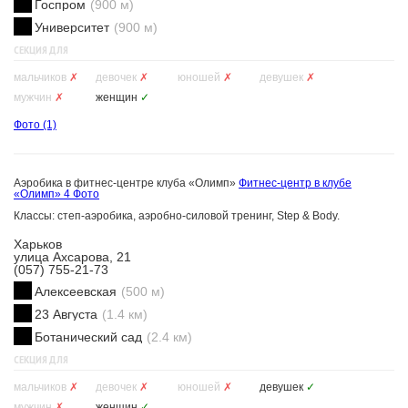
Госпром
(900 м)
Университет
(900 м)
СЕКЦИЯ ДЛЯ
мальчиков
✗
девочек
✗
юношей
✗
девушек
✗
мужчин
✗
женщин
✓
Фото
(1)
Аэробика в фитнес-центре клуба «Олимп»
Фитнес-центр в клубе
«Олимп»
4 Фото
Классы: степ-аэробика, аэробно-силовой тренинг, Step & Body.
Харьков
улица Ахсарова, 21
(057) 755-21-73
Алексеевская
(500 м)
23 Августа
(1.4 км)
Ботанический сад
(2.4 км)
СЕКЦИЯ ДЛЯ
мальчиков
✗
девочек
✗
юношей
✗
девушек
✓
мужчин
✗
женщин
✓