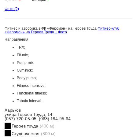
Фото
(2)
Фитнес и аэробика в ФК «Феромон» на Героев Труда
Фитнес-клуб
«Феромон» на Героев Труда
1 Фото
Направления:
TRX;
Fit-mix;
Pump-mix
Gymstick;
Body pump;
Fitness intensive;
Functional fitness;
Tabata interval.
Харьков
улица Героев Труда, 14
(057) 720-05-05, (063) 194-95-64
Героев труда
(400 м)
Студенческая
(800 м)