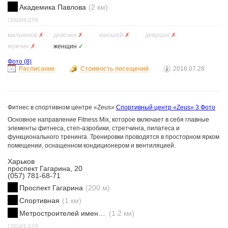
Академика Павлова
(2 км)
СЕКЦИЯ ДЛЯ
мальчиков
✗
девочек
✗
юношей
✗
девушек
✗
мужчин
✗
женщин
✓
Фото
(8)
Расписание
Стоимость посещений
2016.07.28
Фитнес в спортивном центре «Zeus»
Спортивный центр «Zeus»
3 Фото
Основное направление Fitness Mix, которое включает в себя главные
элементы фитнеса, степ-аэробики, стретчинга, пилатеса и
функционального тренинга. Тренировки проводятся в просторном ярком
помещении, оснащенном кондиционером и вентиляцией.
Харьков
проспект Гагарина, 20
(057) 781-68-71
Проспект Гагарина
(200 м)
Спортивная
(1 км)
Метростроителей имени Ващенко
(1.2 км)
СЕКЦИЯ ДЛЯ