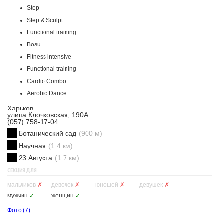
Step
Step & Sculpt
Functional training
Bosu
Fitness intensive
Functional training
Cardio Combo
Aerobic Dance
Харьков
улица Клочковская, 190А
(057) 758-17-04
Ботанический сад
(900 м)
Научная
(1.4 км)
23 Августа
(1.7 км)
СЕКЦИЯ ДЛЯ
мальчиков
✗
девочек
✗
юношей
✗
девушек
✗
мужчин
✓
женщин
✓
Фото
(7)