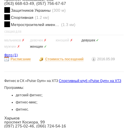
(063) 668-63-49, (057) 756-67-67
Защитников Украины
(300 м)
Спортивная
(1.2 км)
Метростроителей имени Ващенко
(1.3 км)
СЕКЦИЯ ДЛЯ
мальчиков
✗
девочек
✗
юношей
✗
девушек
✓
мужчин
✗
женщин
✓
Фото
(1)
Расписание
Стоимость посещений
2016.05.09
Фитнес в СК «Pulse Gym» на ХТЗ
Спортивный клуб «Pulse Gym» на ХТЗ
Программы:
детский фитнес;
фитнес-микс;
фитнес.
Харьков
проспект Косиора, 99
(097) 275-02-46, (066) 724-54-16