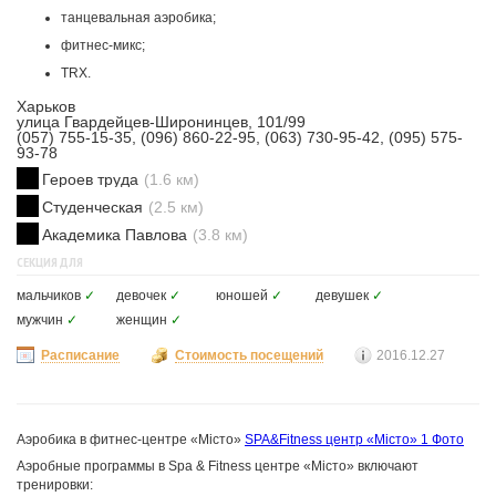
танцевальная аэробика;
фитнес-микс;
TRX.
Харьков
улица Гвардейцев-Широнинцев, 101/99
(057) 755-15-35, (096) 860-22-95, (063) 730-95-42, (095) 575-
93-78
Героев труда
(1.6 км)
Студенческая
(2.5 км)
Академика Павлова
(3.8 км)
СЕКЦИЯ ДЛЯ
мальчиков
✓
девочек
✓
юношей
✓
девушек
✓
мужчин
✓
женщин
✓
Расписание
Стоимость посещений
2016.12.27
Аэробика в фитнес-центре «Мiсто»
SPA&Fitness центр «Мiсто»
1 Фото
Аэробные программы в Sра & Fitness центре «Miсто» включают
тренировки: