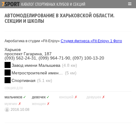
≡
КАТАЛОГ СПОРТИВНЫХ КЛУБОВ И СЕКЦИЙ
АВТОМОДЕЛИРОВАНИЕ В ХАРЬКОВСКОЙ ОБЛАСТИ.
СЕКЦИИ И ШКОЛЫ
Акробатика в студии «Fit-Enjoy»
Студия фитнеса «Fit-Enjoy»
1 Фото
Харьков
проспект Гагарина, 187
(093) 562-24-31, (099) 964-71-90, (097) 100-13-20
Завод имени Малышева
(4.8 км)
Метростроителей имени Ващенко
(5 км)
Спортивная
(5.1 км)
СЕКЦИЯ ДЛЯ
мальчиков
✓
девочек
✓
юношей
✗
девушек
✗
мужчин
✗
женщин
✗
2016.10.08