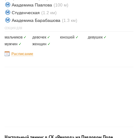
Академика Павлова
(100 м)
Студенческая
(1.2 км)
Академика Барабашова
(1.3 км)
СЕКЦИЯ ДЛЯ
мальчиков
✓
девочек
✓
юношей
✓
девушек
✓
мужчин
✓
женщин
✓
Расписание
Настольный теннис в СК «Рекорд» на Павловом Поле