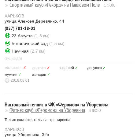
Спортивный клуб «Рекорд» на Павловом Поле
1 ФОТО
ХАРЬКОВ
улица Алексея Деревянко, 44
(057) 781-18-01
23 Августа
(1.3 км)
Ботанический сад
(1.5 км)
Научная
(2.7 км)
СЕКЦИЯ ДЛЯ
мальчиков
✗
девочек
✗
юношей
✓
девушек
✓
мужчин
✓
женщин
✓
2018.08.01
Настольный теннис в ФК «Феромон» на Уборевича
Фитнес-клуб «Феромон» на Уборевича
6 ФОТО
Только самостоятельные тренировки.
ХАРЬКОВ
улица Уборевича, 32в