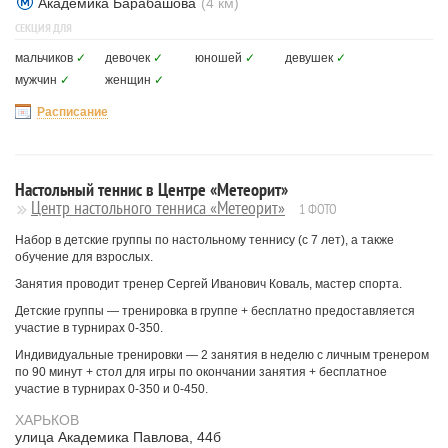
Академика Барабашова
(4 км)
СЕКЦИЯ ДЛЯ
мальчиков
✓
девочек
✓
юношей
✓
девушек
✓
мужчин
✓
женщин
✓
Расписание
Настольный теннис в Центре «Метеорит»
Центр настольного тенниса «Метеорит»
1 ФОТО
Набор в детские группы по настольному теннису (с 7 лет), а также
обучение для взрослых.
Занятия проводит тренер Сергей Иванович Коваль, мастер спорта.
Детские группы — тренировка в группе + бесплатно предоставляется
участие в турнирах 0-350.
Индивидуальные тренировки — 2 занятия в неделю с личным тренером
по 90 минут + стол для игры по окончании занятия + бесплатное
участие в турнирах 0-350 и 0-450.
ХАРЬКОВ
улица Академика Павлова, 44б