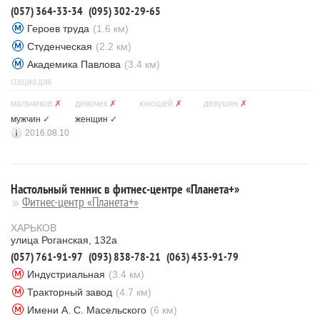
(057) 364-33-34
(095) 302-29-65
Героев труда
(1.6 км)
Студенческая
(2.2 км)
Академика Павлова
(3.4 км)
СЕКЦИЯ ДЛЯ
мальчиков
✗
девочек
✗
юношей
✗
девушек
✗
мужчин
✓
женщин
✓
2016.08.10
Настольный теннис в фитнес-центре «Планета+»
Фитнес-центр «Планета+»
ХАРЬКОВ
улица Роганская, 132а
(057) 761-91-97
(093) 838-78-21
(063) 453-91-79
Индустриальная
(3.4 км)
Тракторный завод
(4.7 км)
Имени А. С. Масельского
(6 км)