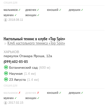
СЕКЦИЯ ДЛЯ
мальчиков
✓
девочек
✓
юношей
✓
девушек
✓
мужчин
✓
женщин
✓
2018.08.11
Настольный теннис в клубе «Top Spin»
Клуб настольного тенниса «Top Spin»
ХАРЬКОВ
переулок Отакара Яроша, 12а
(099) 602-85-85
Ботанический сад
(600 м)
Научная
(1.4 км)
23 Августа
(1.4 км)
СЕКЦИЯ ДЛЯ
мальчиков
✗
девочек
✗
юношей
✓
девушек
✓
мужчин
✓
женщин
✓
2017.02.15