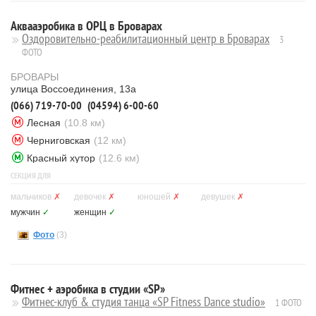
Аквааэробика в ОРЦ в Броварах
Оздоровительно-реабилитационный центр в Броварах
3
ФОТО
БРОВАРЫ
улица Воссоединения, 13а
(066) 719-70-00
(04594) 6-00-60
Лесная
(10.8 км)
Черниговская
(12 км)
Красный хутор
(12.6 км)
СЕКЦИЯ ДЛЯ
мальчиков
✗
девочек
✗
юношей
✗
девушек
✗
мужчин
✓
женщин
✓
Фото
(3)
Фитнес + аэробика в студии «SP»
Фитнес-клуб & студия танца «SP Fitness Dance studio»
1 ФОТО