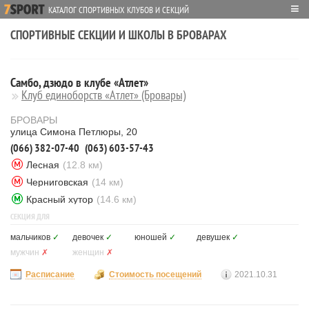
≡
КАТАЛОГ СПОРТИВНЫХ КЛУБОВ И СЕКЦИЙ
СПОРТИВНЫЕ СЕКЦИИ И ШКОЛЫ В БРОВАРАХ
Самбо, дзюдо в клубе «Атлет»
Клуб единоборств «Атлет» (Бровары)
БРОВАРЫ
улица Симона Петлюры, 20
(066) 382-07-40
(063) 603-57-43
Лесная
(12.8 км)
Черниговская
(14 км)
Красный хутор
(14.6 км)
СЕКЦИЯ ДЛЯ
мальчиков
✓
девочек
✓
юношей
✓
девушек
✓
мужчин
✗
женщин
✗
Расписание
Стоимость посещений
2021.10.31