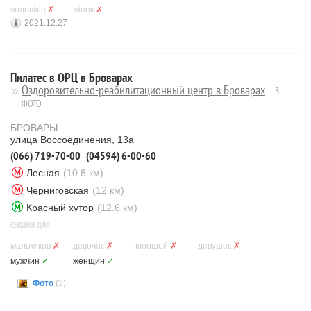
чоловіків
✗
жінок
✗
2021.12.27
Пилатес в ОРЦ в Броварах
Оздоровительно-реабилитационный центр в Броварах
3
ФОТО
БРОВАРЫ
улица Воссоединения, 13а
(066) 719-70-00
(04594) 6-00-60
Лесная
(10.8 км)
Черниговская
(12 км)
Красный хутор
(12.6 км)
СЕКЦИЯ ДЛЯ
мальчиков
✗
девочек
✗
юношей
✗
девушек
✗
мужчин
✓
женщин
✓
Фото
(3)