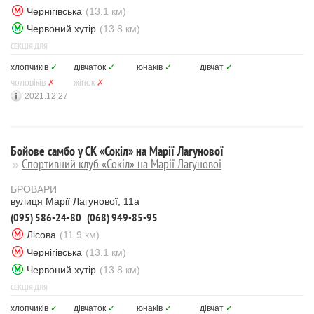
Чернігівська
(13.1 км)
Червоний хутір
(13.8 км)
СЕКЦІЯ ДЛЯ
хлопчиків
✓
дівчаток
✓
юнаків
✓
дівчат
✓
чоловіків
✗
жінок
✗
2021.12.27
Бойове самбо у СК «Сокіл» на Марії Лагунової
Спортивний клуб «Сокіл» на Марії Лагунової
БРОВАРИ
вулиця Марії Лагунової, 11а
(095) 586-24-80
(068) 949-85-95
Лісова
(11.9 км)
Чернігівська
(13.1 км)
Червоний хутір
(13.8 км)
СЕКЦІЯ ДЛЯ
хлопчиків
✓
дівчаток
✓
юнаків
✓
дівчат
✓