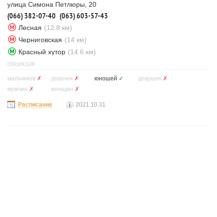
улица Симона Петлюры, 20
(066) 382-07-40
(063) 603-57-43
Лесная
(12.8 км)
Черниговская
(14 км)
Красный хутор
(14.6 км)
СЕКЦИЯ ДЛЯ
мальчиков
✗
девочек
✗
юношей
✓
девушек
✗
мужчин
✗
женщин
✗
Расписание
2021.10.31