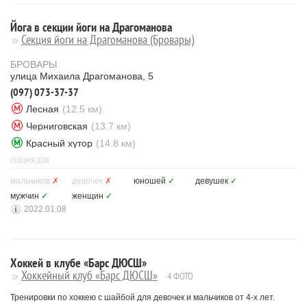
Йога в секции йоги на Драгоманова
Секция йоги на Драгоманова (Бровары)
БРОВАРЫ
улица Михаила Драгоманова, 5
(097) 073-37-37
Лесная
(12.5 км)
Черниговская
(13.7 км)
Красный хутор
(14.8 км)
СЕКЦИЯ ДЛЯ
мальчиков
✗
девочек
✗
юношей
✓
девушек
✓
мужчин
✓
женщин
✓
2022.01.08
Хоккей в клубе «Барс ДЮСШ»
Хоккейный клуб «Барс ДЮСШ»
4 ФОТО
Тренировки по хоккею с шайбой для девочек и мальчиков от 4-х лет.