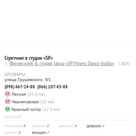
Стретчинг в студии «SP»
Фитнес-клуб & студия танца «SP Fitness Dance studio»
1 ФОТО
БРОВАРЫ
улица Грушевского, 9/1
(098) 467-24-88
(066) 107-43-88
Лесная
(10.8 км)
Черниговская
(12 км)
Красный хутор
(12.3 км)
СЕКЦИЯ ДЛЯ
мальчиков
✗
девочек
✗
юношей
✗
девушек
✓
мужчин
✗
женщин
✓