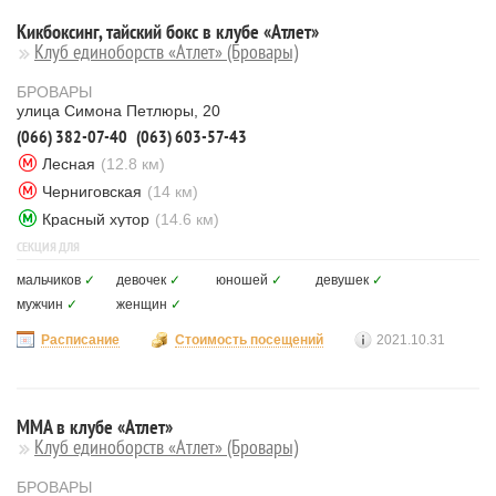
Кикбоксинг, тайский бокс в клубе «Атлет»
Клуб единоборств «Атлет» (Бровары)
БРОВАРЫ
улица Симона Петлюры, 20
(066) 382-07-40
(063) 603-57-43
Лесная
(12.8 км)
Черниговская
(14 км)
Красный хутор
(14.6 км)
СЕКЦИЯ ДЛЯ
мальчиков
✓
девочек
✓
юношей
✓
девушек
✓
мужчин
✓
женщин
✓
Расписание
Стоимость посещений
2021.10.31
MMA в клубе «Атлет»
Клуб единоборств «Атлет» (Бровары)
БРОВАРЫ