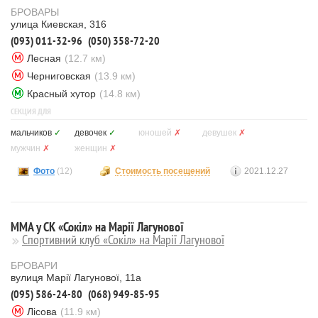
БРОВАРЫ
улица Киевская, 316
(093) 011-32-96
(050) 358-72-20
Лесная
(12.7 км)
Черниговская
(13.9 км)
Красный хутор
(14.8 км)
СЕКЦИЯ ДЛЯ
мальчиков
✓
девочек
✓
юношей
✗
девушек
✗
мужчин
✗
женщин
✗
Фото
(12)
Стоимость посещений
2021.12.27
MMA у СК «Сокіл» на Марії Лагунової
Спортивний клуб «Сокіл» на Марії Лагунової
БРОВАРИ
вулиця Марії Лагунової, 11а
(095) 586-24-80
(068) 949-85-95
Лісова
(11.9 км)