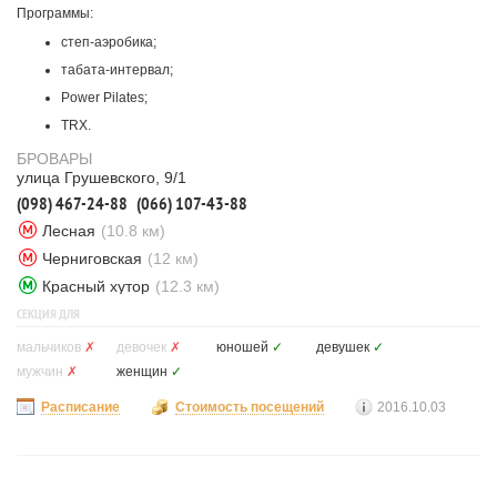
Программы:
степ-аэробика;
табата-интервал;
Power Pilates;
TRX.
БРОВАРЫ
улица Грушевского, 9/1
(098) 467-24-88
(066) 107-43-88
Лесная
(10.8 км)
Черниговская
(12 км)
Красный хутор
(12.3 км)
СЕКЦИЯ ДЛЯ
мальчиков
✗
девочек
✗
юношей
✓
девушек
✓
мужчин
✗
женщин
✓
Расписание
Стоимость посещений
2016.10.03