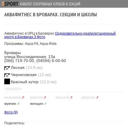
КАТАЛОГ СПОРТИВНЫХ КЛУБОВ И СЕКЦИЙ
АКВАФИТНЕС В БРОВАРАХ. СЕКЦИИ И ШКОЛЫ
Аквафитнес в ОРЦ в Броварах
Оздоровительно-реабилитационный
центр в Броварах
3 Фото
Программы: Aqua-Fit, Aqua-Ride.
Бровары
улица Воссоединения, 13а
(066) 719-70-00, (04594) 6-00-60
Лесная
(10.8 км)
Черниговская
(12 км)
Красный хутор
(12.6 км)
СЕКЦИЯ ДЛЯ
мальчиков
✗
девочек
✗
юношей
✗
девушек
✗
мужчин
✓
женщин
✓
Фото
(9)
Поделитесь: