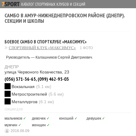
КАТАЛОГ СПОРТИВНЫХ КЛУБОВ И СЕКЦИЙ
САМБО В АМУР-НИЖНЕДНЕПРОВСКОМ РАЙОНЕ (ДНЕПР).
СЕКЦИИ И ШКОЛЫ
БОЕВОЕ САМБО В СПОРТКЛУБЕ «МАКСИМУС»
СПОРТИВНЫЙ КЛУБ «МАКСИМУС»
1 ФОТО
Руководитель — Калашников Сергей Дмитриевич.
ДНЕПР
улица Червоного Козачества, 23
(056) 371-36-65, (099) 462-95-03
Вокзальная
(5.1 км)
Метростроителей
(5.6 км)
Металлургов
(6.1 км)
СЕКЦИЯ ДЛЯ
мальчиков
✓
девочек
✓
юношей
✓
девушек
✓
мужчин
✓
женщин
✓
2016.06.09