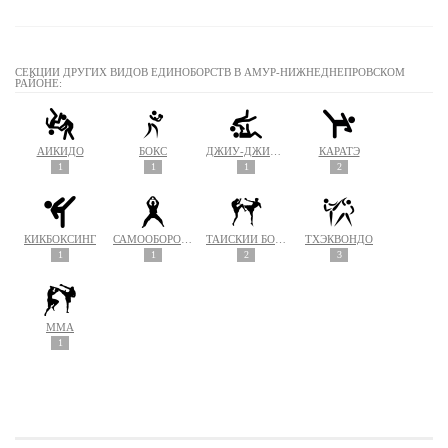
СЕКЦИИ ДРУГИХ ВИДОВ ЕДИНОБОРСТВ В АМУР-НИЖНЕДНЕПРОВСКОМ
РАЙОНЕ:
АЙКИДО
БОКС
ДЖИУ-ДЖИТСУ
КАРАТЭ
1
1
1
2
КИКБОКСИНГ
САМООБОРОНА
ТАЙСКИЙ БОКС (МУАЙ ТАЙ)
ТХЭКВОНДО
1
1
2
3
MMA
1