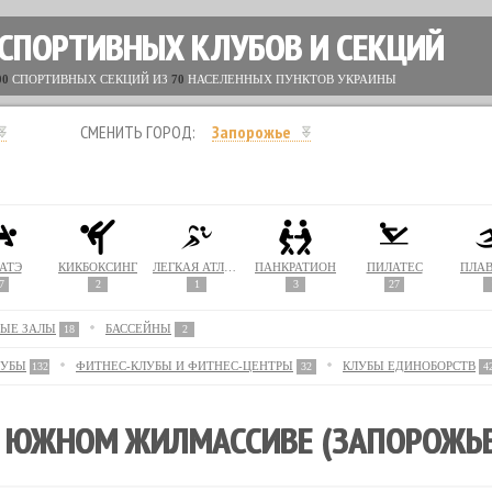
 СПОРТИВНЫХ КЛУБОВ И СЕКЦИЙ
00
СПОРТИВНЫХ СЕКЦИЙ ИЗ
70
НАСЕЛЕННЫХ ПУНКТОВ УКРАИНЫ
СМЕНИТЬ ГОРОД:
Запорожье
АТЭ
КИКБОКСИНГ
ЛЕГКАЯ АТЛЕТИКА
ПАНКРАТИОН
ПИЛАТЕС
ПЛА
7
2
1
3
27
ЫЕ ЗАЛЫ
БАССЕЙНЫ
18
2
ЛУБЫ
ФИТНЕС-КЛУБЫ И ФИТНЕС-ЦЕНТРЫ
КЛУБЫ ЕДИНОБОРСТВ
132
32
4
 ЮЖНОМ ЖИЛМАССИВЕ (ЗАПОРОЖЬЕ