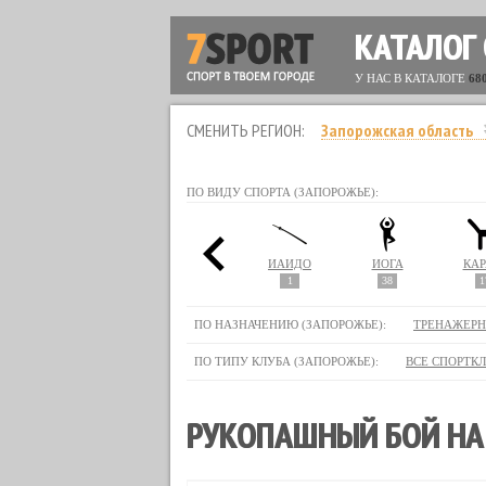
КАТАЛОГ
У НАС В КАТАЛОГЕ
68
СМЕНИТЬ РЕГИОН:
Запорожская область
ПО ВИДУ СПОРТА (ЗАПОРОЖЬЕ):
СТИКА
ДЖИУ-ДЖИТСУ
ДЗЮДО
ИАЙДО
ЙОГА
КАР
3
7
3
1
38
1
ПО НАЗНАЧЕНИЮ (ЗАПОРОЖЬЕ):
ТРЕНАЖЕРН
ПО ТИПУ КЛУБА (ЗАПОРОЖЬЕ):
ВСЕ СПОРТК
РУКОПАШНЫЙ БОЙ НА