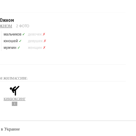
 Южном
ЮЖНОМ
2 ФОТО
мальчиков
✓
девочек
✗
юношей
✓
девушек
✗
мужчин
✓
женщин
✗
М ЖИЛМАССИВЕ:
КИКБОКСИНГ
1
 в Украине