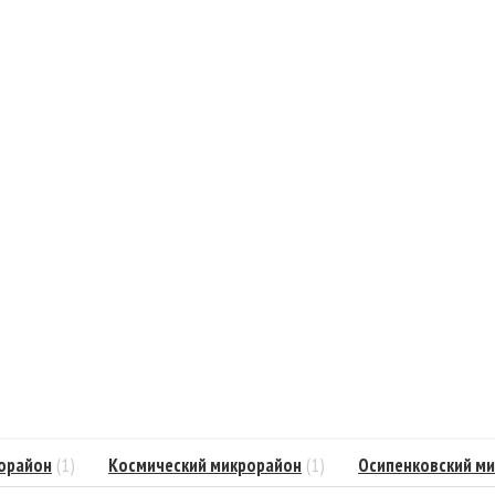
рорайон
(1)
Космический микрорайон
(1)
Осипенковский м