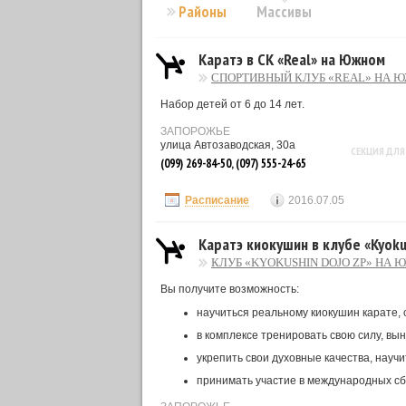
Районы
Массивы
Каратэ в СК «Real» на Южном
СПОРТИВНЫЙ КЛУБ «REAL» НА 
Набор детей от 6 до 14 лет.
ЗАПОРОЖЬЕ
улица Автозаводская, 30а
СЕКЦИЯ ДЛЯ
(099) 269-84-50, (097) 555-24-65
Расписание
2016.07.05
Каратэ киокушин в клубе «Kyok
КЛУБ «KYOKUSHIN DOJO ZP» НА
Вы получите возможность:
научиться реальному киокушин карате,
в комплексе тренировать свою силу, вын
укрепить свои духовные качества, науч
принимать участие в международных сб