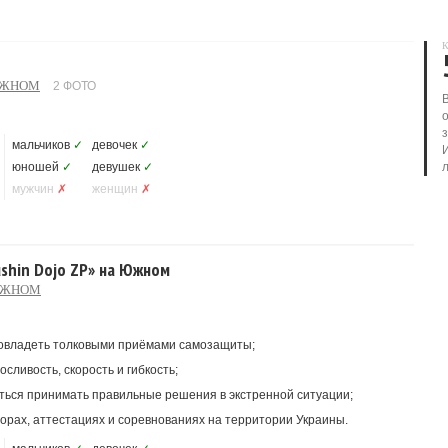
К
ЮЖНОМ
2 ФОТО
мальчиков
✓
девочек
✓
юношей
✓
девушек
✓
л
мужчин
✗
женщин
✗
ushin Dojo ZP» на Южном
 ЮЖНОМ
 овладеть толковыми приёмами самозащиты;
осливость, скорость и гибкость;
иться принимать правильные решения в экстренной ситуации;
орах, аттестациях и соревнованиях на территории Украины.