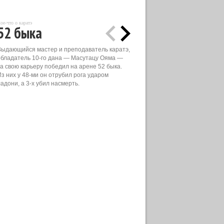
ое-что о каратэ
52 быка
Выдающийся мастер и преподаватель каратэ,
обладатель 10-го дана — Масутацу Ояма —
за свою карьеру победил на арене 52 быка.
Из них у 48-ми он отрубил рога ударом
адони, а 3-х убил насмерть.