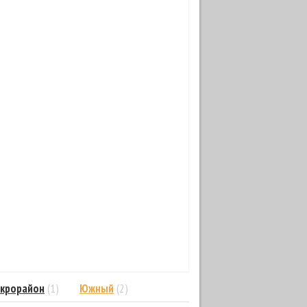
икрорайон
(1)
Южный
(2)