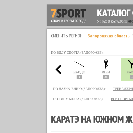
КАТАЛОГ
У НАС В КАТАЛОГЕ
69
СМЕНИТЬ РЕГИОН:
Запорожская область
ПО ВИДУ СПОРТА (ЗАПОРОЖЬЕ):
СТИКА
ДЖИУ-ДЖИТСУ
ДЗЮДО
ИАЙДО
ЙОГА
КАР
3
7
3
1
38
1
ПО НАЗНАЧЕНИЮ (ЗАПОРОЖЬЕ):
ТРЕНАЖЕРН
ПО ТИПУ КЛУБА (ЗАПОРОЖЬЕ):
ВСЕ СПОРТК
КАРАТЭ НА ЮЖНОМ Ж