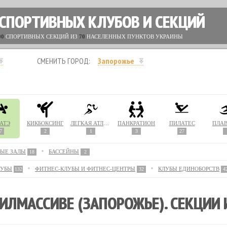
 СПОРТИВНЫХ КЛУБОВ И СЕКЦИЙ
00
СПОРТИВНЫХ СЕКЦИЙ ИЗ
70
НАСЕЛЕННЫХ ПУНКТОВ УКРАИНЫ
СМЕНИТЬ ГОРОД:
Запорожье
АТЭ
КИКБОКСИНГ
ЛЕГКАЯ АТЛЕТИКА
ПАНКРАТИОН
ПИЛАТЕС
ПЛА
7
2
1
3
27
ЫЕ ЗАЛЫ
БАССЕЙНЫ
18
2
ЛУБЫ
ФИТНЕС-КЛУБЫ И ФИТНЕС-ЦЕНТРЫ
КЛУБЫ ЕДИНОБОРСТВ
132
32
4
ИЛМАССИВЕ (ЗАПОРОЖЬЕ). СЕКЦИИ