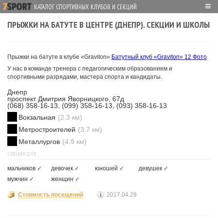
≡
КАТАЛОГ СПОРТИВНЫХ КЛУБОВ И СЕКЦИЙ
ПРЫЖКИ НА БАТУТЕ В ЦЕНТРЕ (ДНЕПР). СЕКЦИИ И ШКОЛЫ
Прыжки на батуте в клубе «Graviton»
Батутный клуб «Graviton»
12 Фото
У нас в команде тренера с педагогическим образованием и
спортивными разрядами, мастера спорта и кандидаты.
Днепр
проспект Дмитрия Яворницкого, 67д
(068) 358-16-13, (099) 358-16-13, (093) 358-16-13
Вокзальная
(2.3 км)
Метростроителей
(3.7 км)
Металлургов
(4.9 км)
СЕКЦИЯ ДЛЯ
мальчиков
✓
девочек
✓
юношей
✓
девушек
✓
мужчин
✓
женщин
✓
Стоимость посещений
2017.04.29