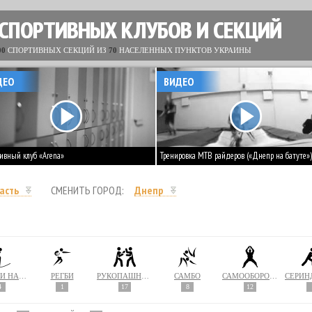
 СПОРТИВНЫХ КЛУБОВ И СЕКЦИЙ
00
СПОРТИВНЫХ СЕКЦИЙ ИЗ
70
НАСЕЛЕННЫХ ПУНКТОВ УКРАИНЫ
ДЕО
ВИДЕО
ивный клуб «Arena»
Тренировка MTB райдеров («Днепр на батуте»)
асть
СМЕНИТЬ ГОРОД:
Днепр
ПРЫЖКИ НА БАТУТЕ
РЕГБИ
РУКОПАШНЫЙ БОЙ
САМБО
САМООБОРОНА
4
1
17
8
12