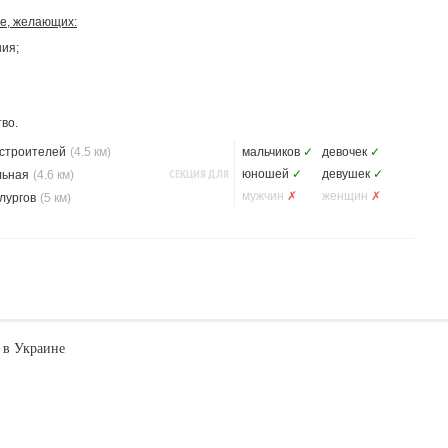
ше, желающих:
ия;
во.
строителей
(4.5 км)
мальчиков
✓
девочек
✓
СЕКЦИЯ ДЛЯ
юношей
✓
девушек
✓
льная
(4.6 км)
мужчин
✗
женщин
✗
лургов
(5 км)
 в Украине