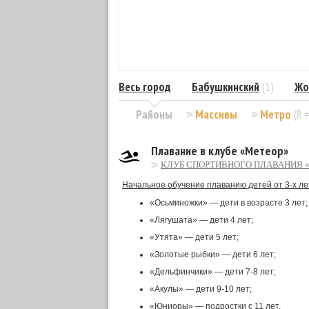
Весь город
Бабушкинский
(1)
Жо
Районы
Массивы
Метро
(R 
Плавание в клубе «Метеор»
КЛУБ СПОРТИВНОГО ПЛАВАНИЯ 
Начальное обучение плаванию детей от 3-х ле
«Осьминожки» — дети в возрасте 3 лет;
«Лягушата» — дети 4 лет;
«Утята» — дети 5 лет;
«Золотые рыбки» — дети 6 лет;
«Дельфинчики» — дети 7-8 лет;
«Акулы» — дети 9-10 лет;
«Юниоры» — подростки с 11 лет.