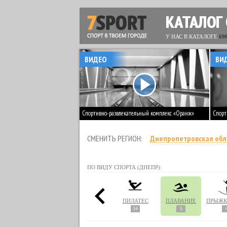
КАТАЛОГ
У НАС В КАТАЛОГЕ
69
ВИДЕО
ВИ
Спортивно-развлекательный комплекс «Оранж»
Спорт
СМЕНИТЬ РЕГИОН:
Днепропетровская обл
ПО ВИДУ СПОРТА (ДНЕПР):
КСИНГ
НАСТОЛЬНЫЙ ТЕННИС
ПЕЙНТБОЛ
ПИЛАТЕС
ПЛАВАНИЕ
1
3
34
5