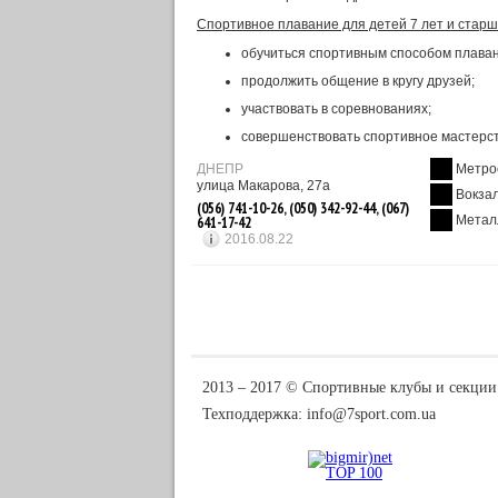
Спортивное плавание для детей 7 лет и стар
обучиться спортивным способом плаван
продолжить общение в кругу друзей;
участвовать в соревнованиях;
совершенствовать спортивное мастерст
ДНЕПР
Метро
улица Макарова, 27а
Вокза
(056) 741-10-26, (050) 342-92-44, (067)
Метал
641-17-42
2016.08.22
2013 ‒ 2017 © Спортивные клубы и секции
Техподдержка:
info@7sport.com.ua