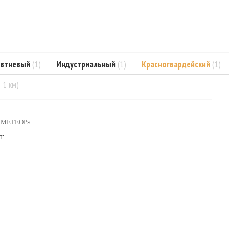
втневый
(1)
Индустриальный
(1)
Красногвардейский
(1)
= 1 км)
«МЕТЕОР»
т: