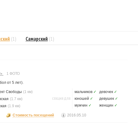
нский
(1)
Самарский
(1)
Р»
1 ФОТО
ол от 5 лет).
ект Свободы
(1 км)
мальчиков
✓
девочек
✓
СЕКЦИЯ ДЛЯ
юношей
✓
девушек
✓
вская
(1.7 км)
мужчин
✓
женщин
✓
ская
(1.9 км)
Стоимость посещений
2016.05.10