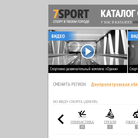
КАТАЛОГ
У НАС В КАТАЛОГЕ
69
ВИДЕО
ВИ
Спортивно-развлекательный комплекс «Оранж»
Спорт
СМЕНИТЬ РЕГИОН:
Днепропетровская обл
ПО ВИДУ СПОРТА (ДНЕПР):
ЕТБОЛ
БОКС
ВОЛЕЙБОЛ
ГИМНАСТИКА
ГРЕБЛЯ
8
1
29
1