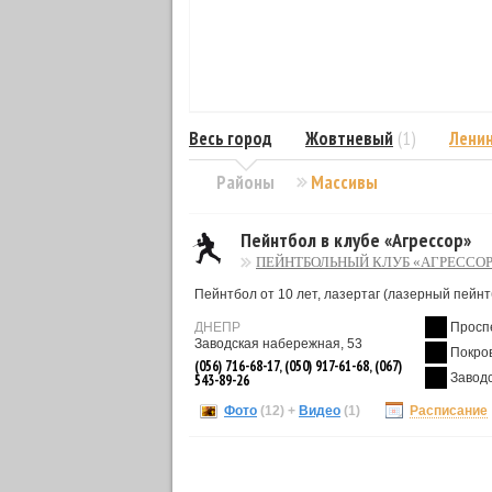
Весь город
Жовтневый
(1)
Лени
Районы
Массивы
Пейнтбол в клубе «Агрессор»
ПЕЙНТБОЛЬНЫЙ КЛУБ «АГРЕССО
Пейнтбол от 10 лет, лазертаг (лазерный пейнтб
ДНЕПР
Просп
Заводская набережная, 53
Покро
(056) 716-68-17, (050) 917-61-68, (067)
Завод
543-89-26
Фото
(12)
+
Видео
(1)
Расписание