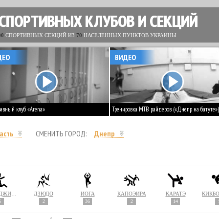
 СПОРТИВНЫХ КЛУБОВ И СЕКЦИЙ
00
СПОРТИВНЫХ СЕКЦИЙ ИЗ
70
НАСЕЛЕННЫХ ПУНКТОВ УКРАИНЫ
ДЕО
ВИДЕО
ивный клуб «Arena»
Тренировка MTB райдеров («Днепр на батуте»)
асть
СМЕНИТЬ ГОРОД:
Днепр
ДЖИУ-ДЖИТСУ
ДЗЮДО
ЙОГА
КАПОЭЙРА
КАРАТЭ
КИКБ
6
2
36
2
14