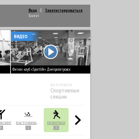
Вход
Зарегистрироваться
Guest
ВИДЕО
Фитнес-клуб «Sportlife» Днепропетровск
ВЫ В РАЗДЕЛЕ
Спортивные
секции
ОКСИНГ
НАСТОЛЬНЫЙ ТЕННИС
ПЕЙНТБОЛ
ПИЛАТЕС
ПЛАВАНИЕ
9
1
3
34
5