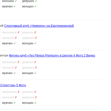
юношей
✓
девушек
✓
мужчин
✓
женщин
✓
кой
Спортивный клуб «Чемпион» на Екатерининской
мальчиков
✗
девочек
✗
юношей
✗
девушек
✗
мужчин
✓
женщин
✓
Центре
Фитнес-клуб «Yes Fitness Premium» в Центре
4 Фото
2 Видео
мальчиков
✗
девочек
✗
юношей
✗
девушек
✗
мужчин
✓
женщин
✓
«Спорттак»
5 Фото
мальчиков
✗
девочек
✗
юношей
✗
девушек
✗
мужчин
✓
женщин
✓