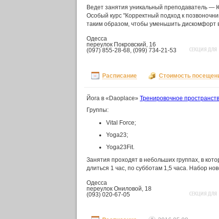
Ведет занятия уникальный преподаватель — Ю
Особый курс "Корректный подход к позвоночни
таким образом, чтобы уменьшить дискомфорт в
Одесса
переулок Покровский, 16
СЕКЦИЯ ДЛЯ
(097) 855-28-68, (099) 734-21-53
Расписание
Стоимость посещен
Йога в «Daoplace»
Тренировочное пространст
Группы:
Vital Force;
Yoga23;
Yoga23Fit.
Занятия проходят в небольших группах, в кот
длиться 1 час, по субботам 1,5 часа. Набор н
Одесса
переулок Ониловой, 18
СЕКЦИЯ ДЛЯ
(093) 020-67-05