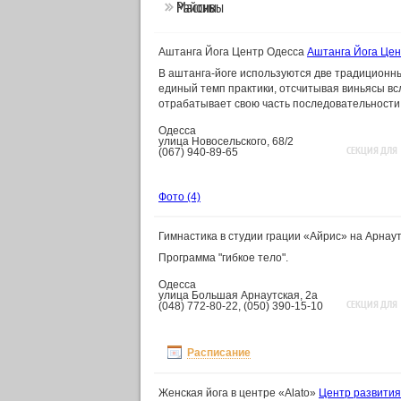
Районы
Массивы
Аштанга Йога Центр Одесса
Аштанга Йога Цен
В аштанга-йоге используются две традиционны
единый темп практики, отсчитывая виньясы всл
отрабатывает свою часть последовательности
Одесса
улица Новосельского, 68/2
СЕКЦИЯ ДЛЯ
(067) 940-89-65
Фото
(4)
Гимнастика в студии грации «Айрис» на Арнау
Программа "гибкое тело".
Одесса
улица Большая Арнаутская, 2а
СЕКЦИЯ ДЛЯ
(048) 772-80-22, (050) 390-15-10
Расписание
Женская йога в центре «Alato»
Центр развития