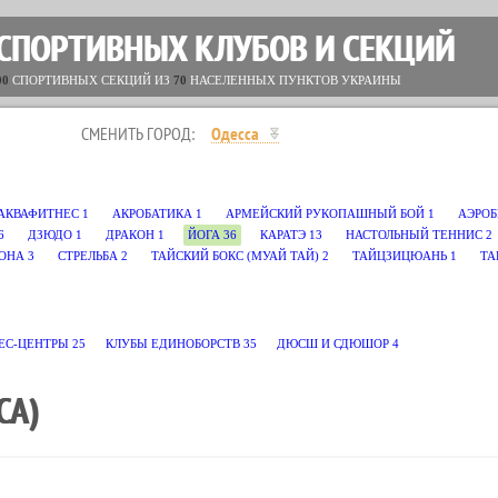
 СПОРТИВНЫХ КЛУБОВ И СЕКЦИЙ
00
СПОРТИВНЫХ СЕКЦИЙ ИЗ
70
НАСЕЛЕННЫХ ПУНКТОВ УКРАИНЫ
СМЕНИТЬ ГОРОД:
Одесса
АКВАФИТНЕС
1
АКРОБАТИКА
1
АРМЕЙСКИЙ РУКОПАШНЫЙ БОЙ
1
АЭРО
6
ДЗЮДО
1
ДРАКОН
1
ЙОГА
36
КАРАТЭ
13
НАСТОЛЬНЫЙ ТЕННИС
2
ОНА
3
СТРЕЛЬБА
2
ТАЙСКИЙ БОКС (МУАЙ ТАЙ)
2
ТАЙЦЗИЦЮАНЬ
1
ТА
ЕС-ЦЕНТРЫ
25
КЛУБЫ ЕДИНОБОРСТВ
35
ДЮСШ И СДЮШОР
4
СА)