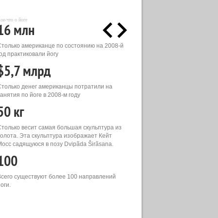
ое-что о йоге
16 млн
Столько американце по состоянию на 2008-й
од практиковали йогу
$5,7 млрд
Столько денег американцы потратили на
анятия по йоге в 2008-м году
50 кг
Столько весит самая большая скульптура из
золота. Эта скульптура изображает Кейт
Мосс садящуюся в позу Dvipãda Širãsana.
100
Всего существуют более 100 направлений
оги.