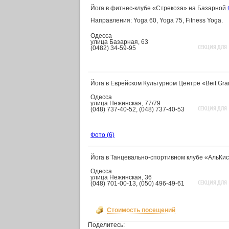
Йога в фитнес-клубе «Стрекоза» на Базарной
Направления: Yoga 60, Yoga 75, Fitness Yoga.
Одесса
улица Базарная, 63
СЕКЦИЯ ДЛЯ
(0482) 34-59-95
Йога в Еврейском Культурном Центре «Beit Gr
Одесса
улица Нежинская, 77/79
СЕКЦИЯ ДЛЯ
(048) 737-40-52, (048) 737-40-53
Фото
(6)
Йога в Танцевально-спортивном клубе «АльКи
Одесса
улица Нежинская, 36
СЕКЦИЯ ДЛЯ
(048) 701-00-13, (050) 496-49-61
Стоимость посещений
Поделитесь: