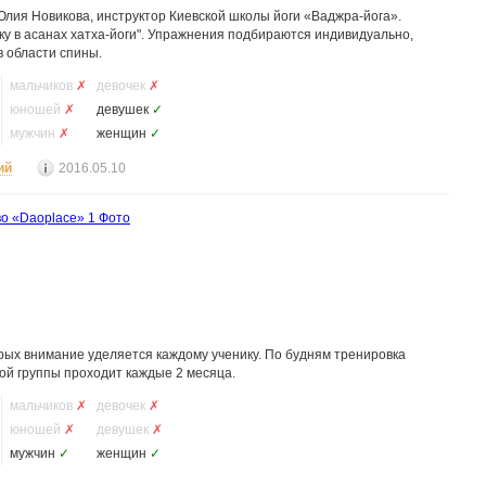
лия Новикова, инструктор Киевской школы йоги «Ваджра-йога».
ку в асанах хатха-йоги". Упражнения подбираются индивидуально,
 области спины.
мальчиков
✗
девочек
✗
юношей
✗
девушек
✓
мужчин
✗
женщин
✓
ий
2016.05.10
во «Daoplace»
1 Фото
орых внимание уделяется каждому ученику. По будням тренировка
овой группы проходит каждые 2 месяца.
мальчиков
✗
девочек
✗
юношей
✗
девушек
✗
мужчин
✓
женщин
✓