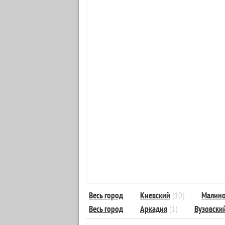
Весь город
Киевский
(10)
Малино
Весь город
Аркадия
(1)
Вузовски