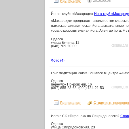
Расписание
2016.05.08
Йога в клубе «Махарадж»
Йога-клуб «Махарад
«Махарадж» предлагает своим гостям классы с
намаскар, динамическая йога, дыхательные пра
yoga, оздоровительная йога, Айенгар йога, Fly й
Одесса
улица Бунина, 12
СЕКЦИЯ ДЛЯ
(048) 709-20-00
Фото
(4)
Гонг медитация Paiste Brilliance в центре «Alat
Одесса
переулок Покровский, 16
СЕКЦИЯ ДЛЯ
(097) 855-28-68, (099) 734-21-53
Расписание
Стоимость посещен
Йога в СК «Тигренок» на Спиридоновской
Спор
Одесса
улица Спиридоновская, 23