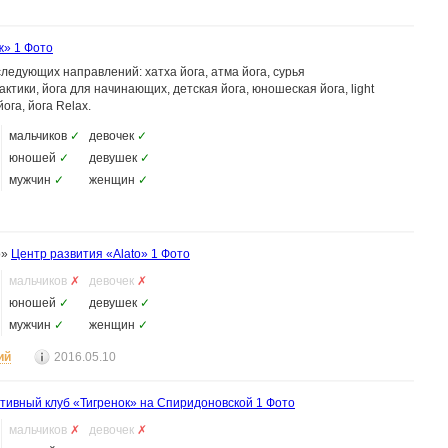
ж»
1 Фото
ледующих направлений: хатха йога, атма йога, сурья
ктики, йога для начинающих, детская йога, юношеская йога, light
ога, йога Relax.
мальчиков
✓
девочек
✓
юношей
✓
девушек
✓
мужчин
✓
женщин
✓
o»
Центр развития «Alato»
1 Фото
мальчиков
✗
девочек
✗
юношей
✓
девушек
✓
мужчин
✓
женщин
✓
ий
2016.05.10
тивный клуб «Тигренок» на Спиридоновской
1 Фото
мальчиков
✗
девочек
✗