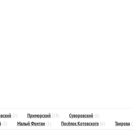
вский
(2)
Приморский
(18)
Суворовский
(6)
й
(2)
Малый Фонтан
(1)
Посёлок Котовского
(6)
Таирова
(