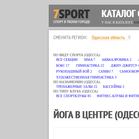
КАТАЛОГ
У НАС В КАТАЛОГЕ
61
СМЕНИТЬ РЕГИОН:
Одесская область
ПО ВИДУ СПОРТА (ОДЕССА):
ВСЕ СЕКЦИИ
MMA
7
АКВААЭРОБИКА
2
БОКС
17
ГИМНАСТИКА
22
ДЖИУ-ДЖИТСУ
РУКОПАШНЫЙ БОЙ
2
САМБО
7
САМООБОР
ХУДОЖЕСТВЕННАЯ ГИМНАСТИКА
3
ПО НАЗНАЧЕНИЮ (ОДЕССА):
ТРЕНАЖЕРНЫЕ ЗАЛЫ
25
БАССЕЙНЫ
2
ПО ТИПУ КЛУБА (ОДЕССА):
ВСЕ СПОРТКЛУБЫ
85
ФИТНЕС-КЛУБЫ И ФИТН
ЙОГА В ЦЕНТРЕ (ОДЕС