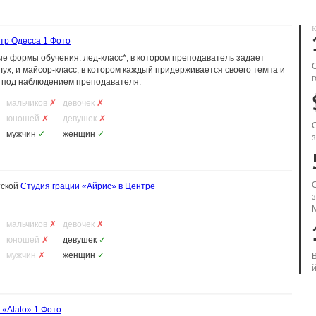
К
тр Одесса
1 Фото
е формы обучения: лед-класс*, в котором преподаватель задает
ух, и майсор-класс, в котором каждый придерживается своего темпа и
г
 под наблюдением преподавателя.
мальчиков
✗
девочек
✗
юношей
✗
девушек
✗
мужчин
✓
женщин
✓
з
тской
Студия грации «Айрис» в Центре
мальчиков
✗
девочек
✗
юношей
✗
девушек
✓
мужчин
✗
женщин
✓
й
 «Alato»
1 Фото