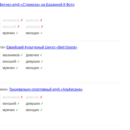
Фитнес-клуб «Стрекоза» на Базарной
8 Фото
мальчиков
✗
девочек
✗
юношей
✗
девушек
✗
мужчин
✓
женщин
✓
and»
Еврейский Культурный Центр «Beit Grand»
мальчиков
✓
девочек
✓
юношей
✓
девушек
✓
мужчин
✓
женщин
✓
сана»
Танцевально-спортивный клуб «АльКисана»
мальчиков
✗
девочек
✗
юношей
✓
девушек
✓
мужчин
✓
женщин
✓