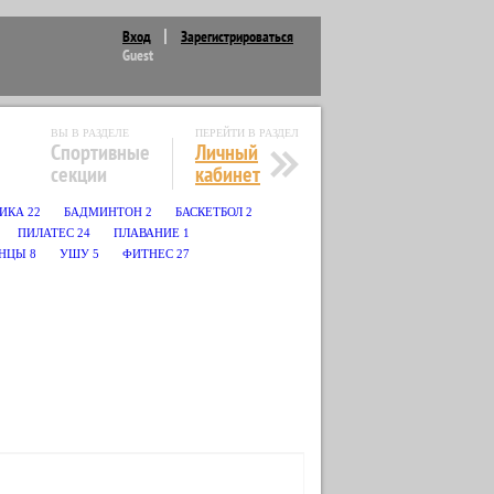
Вход
Зарегистрироваться
Guest
ВЫ В РАЗДЕЛЕ
ПЕРЕЙТИ В РАЗДЕЛ
Спортивные
Личный
секции
кабинет
БИКА
22
БАДМИНТОН
2
БАСКЕТБОЛ
2
ПИЛАТЕС
24
ПЛАВАНИЕ
1
НЦЫ
8
УШУ
5
ФИТНЕС
27