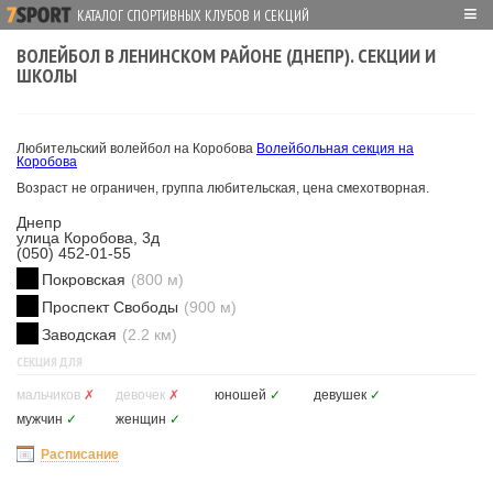
≡
КАТАЛОГ СПОРТИВНЫХ КЛУБОВ И СЕКЦИЙ
ВОЛЕЙБОЛ В ЛЕНИНСКОМ РАЙОНЕ (ДНЕПР). СЕКЦИИ И
ШКОЛЫ
Любительский волейбол на Коробова
Волейбольная секция на
Коробова
Возраст не ограничен, группа любительская, цена смехотворная.
Днепр
улица Коробова, 3д
(050) 452-01-55
Покровская
(800 м)
Проспект Свободы
(900 м)
Заводская
(2.2 км)
СЕКЦИЯ ДЛЯ
мальчиков
✗
девочек
✗
юношей
✓
девушек
✓
мужчин
✓
женщин
✓
Расписание