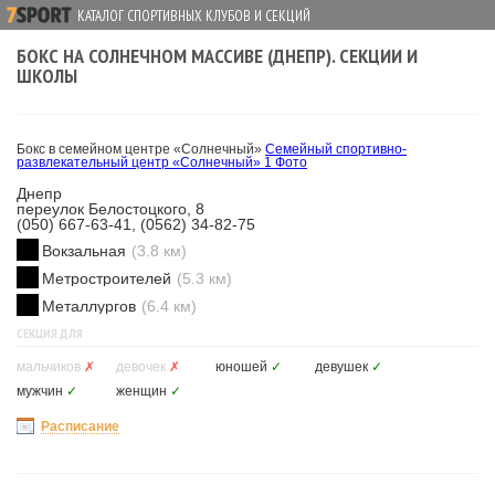
КАТАЛОГ СПОРТИВНЫХ КЛУБОВ И СЕКЦИЙ
БОКС НА СОЛНЕЧНОМ МАССИВЕ (ДНЕПР). СЕКЦИИ И
ШКОЛЫ
Бокс в семейном центре «Солнечный»
Семейный спортивно-
развлекательный центр «Солнечный»
1 Фото
Днепр
переулок Белостоцкого, 8
(050) 667-63-41, (0562) 34-82-75
Вокзальная
(3.8 км)
Метростроителей
(5.3 км)
Металлургов
(6.4 км)
СЕКЦИЯ ДЛЯ
мальчиков
✗
девочек
✗
юношей
✓
девушек
✓
мужчин
✓
женщин
✓
Расписание