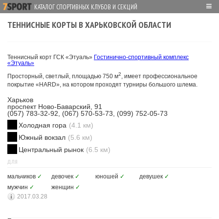
≡
КАТАЛОГ СПОРТИВНЫХ КЛУБОВ И СЕКЦИЙ
ТЕННИСНЫЕ КОРТЫ В ХАРЬКОВСКОЙ ОБЛАСТИ
Теннисный корт ГСК «Этуаль»
Гостинично-спортивный комплекс
«Этуаль»
2
Просторный, светлый, площадью 750 м
, имеет профессиональное
покрытие «HARD», на котором проходят турниры большого шлема.
Харьков
проспект Ново-Баварский, 91
(057) 783-32-92, (067) 570-53-73, (099) 752-05-73
Холодная гора
(4.1 км)
Южный вокзал
(5.6 км)
Центральный рынок
(6.5 км)
ДЛЯ
мальчиков
✓
девочек
✓
юношей
✓
девушек
✓
мужчин
✓
женщин
✓
2017.03.28