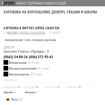
КАТАЛОГ СПОРТИВНЫХ КЛУБОВ И СЕКЦИЙ
АЭРОБИКА НА ВОРОНЦОВКЕ (ДНЕПР). СЕКЦИИ И ШКОЛЫ
АЭРОБИКА В ФИТНЕС-КЛУБЕ «ГАЛАТЕЯ»
ФИТНЕС-КЛУБ «ГАЛАТЕЯ»
12 ФОТО
Направления: степ, силовая аэробика.
ДНЕПР
проспект Газеты «Правда», 3
(0562) 34-80-26, (056) 372-95-62
Вокзальная
(3.9 км)
Метростроителей
(5.3 км)
Металлургов
(6.5 км)
СЕКЦИЯ ДЛЯ
мальчиков
✗
девочек
✗
юношей
✗
девушек
✗
мужчин
✓
женщин
✓
Фото
(3)