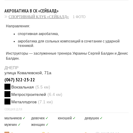
АКРОБАТИКА В СК «СЕЙБАЛД»
СПОРТИВНЫЙ КЛУБ «СЕЙБАЛД»
1 ФОТО
Направления:
спортивная акробатика,
акробатика для сольных композиций в сочетании с ударной
техникой.
Инструкторы — заслуженные тренера Украины Сергей Балдин и Денис
Балдин.
ДНЕПР
улица Ковалевской, 71а
(067) 522-25-22
Вокзальная
(5.5 км)
Метростроителей
(6.4 км)
Металлургов
(7.1 км)
СЕКЦИЯ ДЛЯ
мальчиков
✓
девочек
✓
юношей
✓
девушек
✓
мужчин
✓
женщин
✓