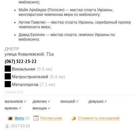
кикбоксингу;
Майя Арабидзе (Погосян) — мастер спорта Украины,
многократная чемпионка мира по кикбоксингу;
Артем Павелко — мастер спорта Украины, серебряный призер
чемпионата мира;
Давид Ергенян — мастер спорта. чемпион Украины по
кикбоксингу.
ДНЕПР
улица Ковалевской, 71а
(067) 522-25-22
Вокзальная
(5.5 км)
Метростроителей
(6.4 км)
Металлургов
(7.1 км)
СЕКЦИЯ ДЛЯ
мальчиков
✓
девочек
✓
юношей
✓
девушек
✓
мужчин
✓
женщин
✓
Фото
(1)
Расписание
Стоимость посещений
2017.03.16