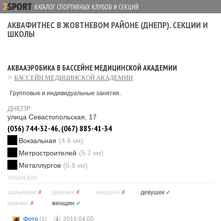
КАТАЛОГ СПОРТИВНЫХ КЛУБОВ И СЕКЦИЙ
АКВАФИТНЕС В ЖОВТНЕВОМ РАЙОНЕ (ДНЕПР). СЕКЦИИ И
ШКОЛЫ
АКВААЭРОБИКА В БАССЕЙНЕ МЕДИЦИНСКОЙ АКАДЕМИИ
БАССЕЙН МЕДИЦИНСКОЙ АКАДЕМИИ
Групповые и индивидуальные занятия.
ДНЕПР
улица Севастопольская, 17
(056) 744-32-46, (067) 885-41-34
Вокзальная
(4.6 км)
Метростроителей
(5.7 км)
Металлургов
(6.8 км)
СЕКЦИЯ ДЛЯ
мальчиков
✗
девочек
✗
юношей
✗
девушек
✓
мужчин
✗
женщин
✓
Фото
(1)
2016.04.05