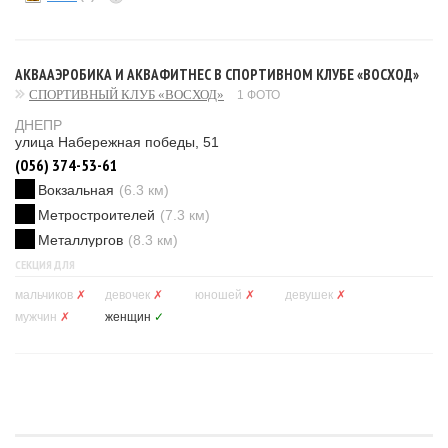
АКВААЭРОБИКА И АКВАФИТНЕС В СПОРТИВНОМ КЛУБЕ «ВОСХОД»
СПОРТИВНЫЙ КЛУБ «ВОСХОД»
1 ФОТО
ДНЕПР
улица Набережная победы, 51
(056) 374-53-61
Вокзальная
(6.3 км)
Метростроителей
(7.3 км)
Металлургов
(8.3 км)
СЕКЦИЯ ДЛЯ
мальчиков
✗
девочек
✗
юношей
✗
девушек
✗
мужчин
✗
женщин
✓