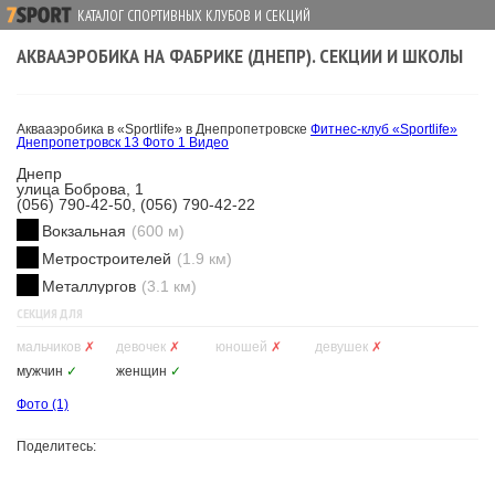
КАТАЛОГ СПОРТИВНЫХ КЛУБОВ И СЕКЦИЙ
АКВААЭРОБИКА НА ФАБРИКЕ (ДНЕПР). СЕКЦИИ И ШКОЛЫ
Аквааэробика в «Sportlife» в Днепропетровске
Фитнес-клуб «Sportlife»
Днепропетровск
13 Фото
1 Видео
Днепр
улица Боброва, 1
(056) 790-42-50, (056) 790-42-22
Вокзальная
(600 м)
Метростроителей
(1.9 км)
Металлургов
(3.1 км)
СЕКЦИЯ ДЛЯ
мальчиков
✗
девочек
✗
юношей
✗
девушек
✗
мужчин
✓
женщин
✓
Фото
(1)
Поделитесь: