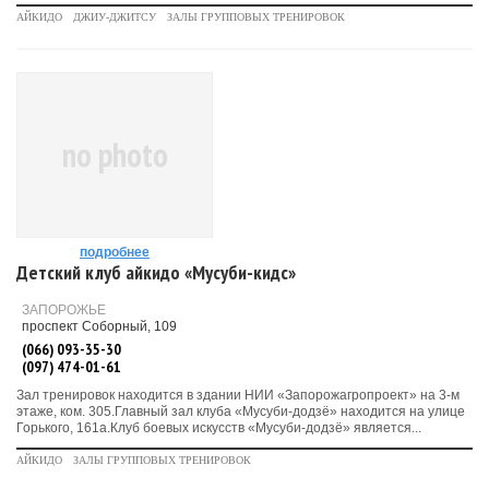
АЙКИДО
ДЖИУ-ДЖИТСУ
ЗАЛЫ ГРУППОВЫХ ТРЕНИРОВОК
no photo
подробнее
Детский клуб айкидо «Мусуби-кидс»
ЗАПОРОЖЬЕ
проспект Соборный, 109
(066) 093-35-30
(097) 474-01-61
Зал тренировок находится в здании НИИ «Запорожагропроект» на 3-м
этаже, ком. 305.Главный зал клуба «Мусуби-додзё» находится на улице
Горького, 161а.Клуб боевых искусств «Мусуби-додзё» является...
АЙКИДО
ЗАЛЫ ГРУППОВЫХ ТРЕНИРОВОК