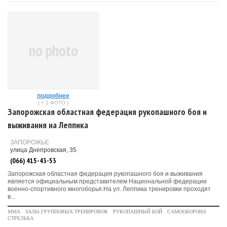
no photo
подробнее
( + 1 ФОТО )
Запорожская областная федерация рукопашного боя и
выживания на Леппика
ЗАПОРОЖЬЕ
улица Днепровская, 35
(066) 415-43-53
Запорожская областная федерация рукопашного боя и выживания
является официальным представителем Национальной федерации
военно-спортивного многоборья.На ул. Леппика тренировки проходят
в...
MMA
ЗАЛЫ ГРУППОВЫХ ТРЕНИРОВОК
РУКОПАШНЫЙ БОЙ
САМООБОРОНА
СТРЕЛЬБА