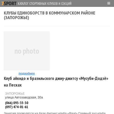
≡
КАТАЛОГ СПОРТИВНЫХ КЛУБОВ И СЕКЦИЙ
КЛУБЫ ЕДИНОБОРСТВ В КОММУНАРСКОМ РАЙОНЕ
(ЗАПОРОЖЬЕ)
no photo
подробнее
Клуб айкидо и бразильского джиу-джитсу «Мусуби-Додзё»
на Песках
ЗАПОРОЖЬЕ
улица Автозаводская, 30а
(066) 093-35-30
(097) 474-01-61
Занятия проводятся на базе фитнес-клуба «Real».Главный зал клуба