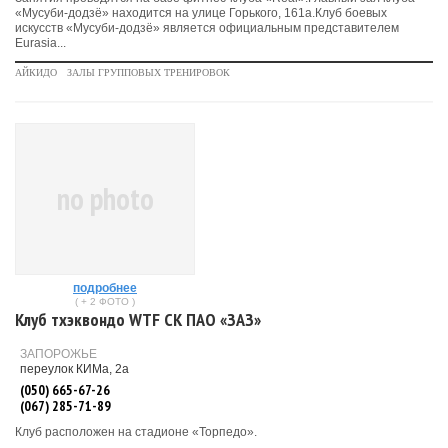
«Мусуби-додзё» находится на улице Горького, 161а.Клуб боевых
искусств «Мусуби-додзё» является официальным представителем
Eurasia...
АЙКИДО
ЗАЛЫ ГРУППОВЫХ ТРЕНИРОВОК
no photo
подробнее
( + 2 ФОТО )
Клуб тхэквондо WTF СК ПАО «ЗАЗ»
ЗАПОРОЖЬЕ
переулок КИМа, 2а
(050) 665-67-26
(067) 285-71-89
Клуб расположен на стадионе «Торпедо».