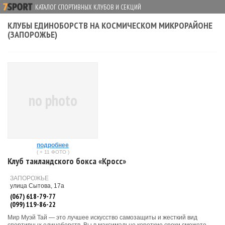
КАТАЛОГ СПОРТИВНЫХ КЛУБОВ И СЕКЦИЙ
КЛУБЫ ЕДИНОБОРСТВ НА КОСМИЧЕСКОМ МИКРОРАЙОНЕ
(ЗАПОРОЖЬЕ)
no photo
подробнее
( + 11 ФОТО )
Клуб таиландского бокса «Кросс»
ЗАПОРОЖЬЕ
улица Сытова, 17а
(067) 618-79-77
(099) 119-86-22
Мир Муэй Тай — это лучшее искусство самозащиты и жесткий вид