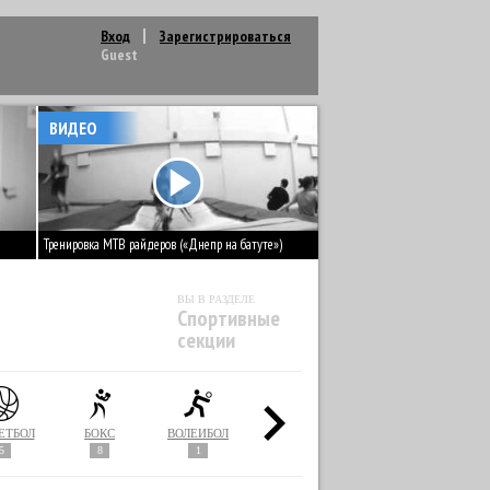
Вход
Зарегистрироваться
Guest
ВИДЕО
Тренировка MTB райдеров («Днепр на батуте»)
ВЫ В РАЗДЕЛЕ
Спортивные
секции
ЕТБОЛ
БОКС
ВОЛЕЙБОЛ
ГИМНАСТИКА
ГРЕБЛЯ
5
8
1
29
1