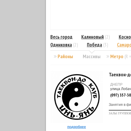
Весь город
Калиновый
(2)
Косио
Одинковка
(2)
Победа
(3)
Самар
Районы
Массивы
Метро
(R 
Таеквон-д
ДНЕПР
улица Лобач
(097) 357-3
Занятия в фи
ЗАЛЫ ГРУППО
подробнее