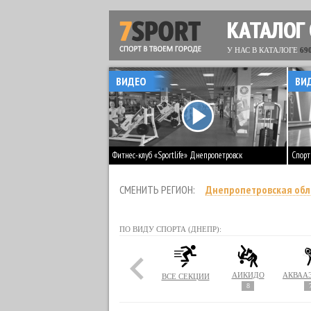
КАТАЛОГ
У НАС В КАТАЛОГЕ
69
ВИДЕО
ВИ
Фитнес-клуб «Sportlife» Днепропетровск
Спорт
СМЕНИТЬ РЕГИОН:
Днепропетровская обл
ПО ВИДУ СПОРТА (ДНЕПР):
АЙКИДО
ВСЕ СЕКЦИИ
8