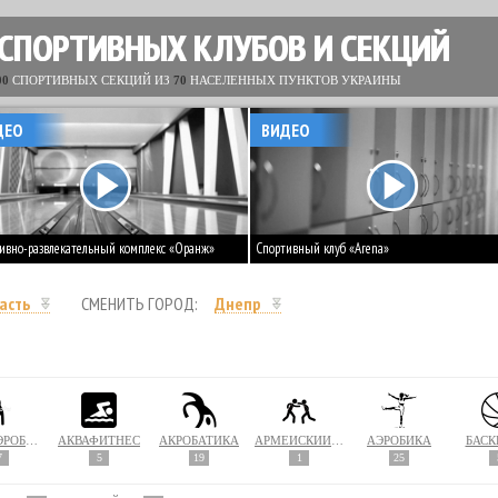
 СПОРТИВНЫХ КЛУБОВ И СЕКЦИЙ
00
СПОРТИВНЫХ СЕКЦИЙ ИЗ
70
НАСЕЛЕННЫХ ПУНКТОВ УКРАИНЫ
ДЕО
ВИДЕО
ивно-развлекательный комплекс «Оранж»
Спортивный клуб «Arena»
асть
СМЕНИТЬ ГОРОД:
Днепр
АКВААЭРОБИКА
АКВАФИТНЕС
АКРОБАТИКА
АРМЕЙСКИЙ РУКОПАШНЫЙ БОЙ
АЭРОБИКА
БАСК
7
5
19
1
25