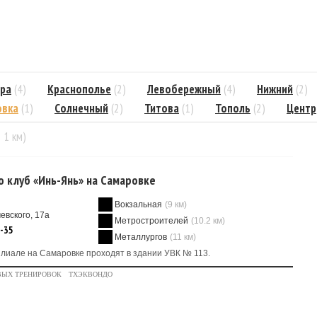
ра
(4)
Краснополье
(2)
Левобережный
(4)
Нижний
(2)
овка
(1)
Солнечный
(2)
Титова
(1)
Тополь
(2)
Центр
= 1 км)
о клуб «Инь-Янь» на Самаровке
Вокзальная
(9 км)
евского, 17а
Метростроителей
(10.2 км)
0-35
Металлургов
(11 км)
лиале на Самаровке проходят в здании УВК № 113.
ВЫХ ТРЕНИРОВОК
ТХЭКВОНДО