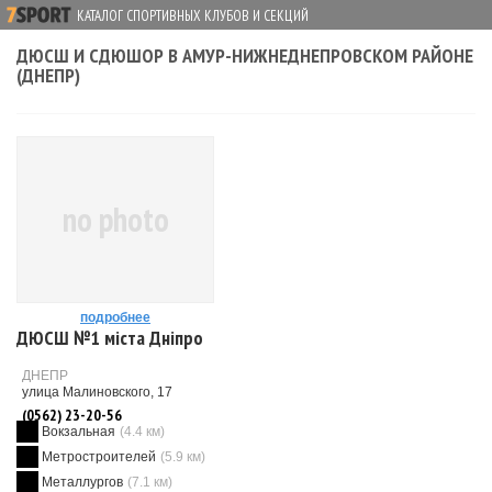
КАТАЛОГ СПОРТИВНЫХ КЛУБОВ И СЕКЦИЙ
ДЮСШ И СДЮШОР В АМУР-НИЖНЕДНЕПРОВСКОМ РАЙОНЕ
(ДНЕПР)
no photo
подробнее
ДЮСШ №1 міста Дніпро
ДНЕПР
улица Малиновского, 17
(0562) 23-20-56
Вокзальная
(4.4 км)
Метростроителей
(5.9 км)
Металлургов
(7.1 км)