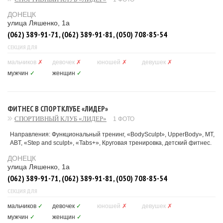
ДОНЕЦК
улица Ляшенко, 1а
(062) 389-91-71, (062) 389-91-81, (050) 708-85-54
СЕКЦИЯ ДЛЯ
мальчиков
✗
девочек
✗
юношей
✗
девушек
✗
мужчин
✓
женщин
✓
ФИТНЕС В СПОРТКЛУБЕ «ЛИДЕР»
СПОРТИВНЫЙ КЛУБ «ЛИДЕР»
1 ФОТО
Направления: Функциональный тренинг, «BodySculpt», UpperBody», MТ,
ABT, «Step and sculpt», «Tabs+», Круговая тренировка, детский фитнес.
ДОНЕЦК
улица Ляшенко, 1а
(062) 389-91-71, (062) 389-91-81, (050) 708-85-54
СЕКЦИЯ ДЛЯ
мальчиков
✓
девочек
✓
юношей
✗
девушек
✗
мужчин
✓
женщин
✓