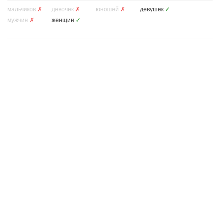
мальчиков
✗
девочек
✗
юношей
✗
девушек
✓
мужчин
✗
женщин
✓