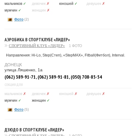
мальчиков
✓
девочек
✗
юношей
✓
девушек
✗
мужчин
✓
женщин
✗
Фото
(2)
АЭРОБИКА В СПОРТКЛУБЕ «ЛИДЕР»
СПОРТИВНЫЙ КЛУБ «ЛИДЕР»
1 ФОТО
Направления: Hi-Lo, Step(Степ), «StepMAX», Fitball(Фитбол), Interval.
ДОНЕЦК
улица Ляшенко, 1а
(062) 389-91-71, (062) 389-91-81, (050) 708-85-54
СЕКЦИЯ ДЛЯ
мальчиков
✗
девочек
✗
юношей
✗
девушек
✗
мужчин
✓
женщин
✓
Фото
(5)
ДЗЮДО В СПОРТКЛУБЕ «ЛИДЕР»
СПОРТИВНЫЙ КЛУБ «ЛИДЕР»