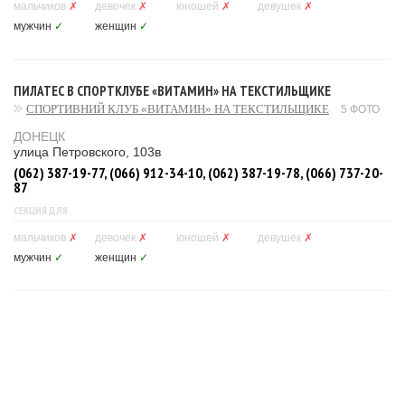
мальчиков
✗
девочек
✗
юношей
✗
девушек
✗
мужчин
✓
женщин
✓
ПИЛАТЕС В СПОРТКЛУБЕ «ВИТАМИН» НА ТЕКСТИЛЬЩИКЕ
СПОРТИВНИЙ КЛУБ «ВИТАМИН» НА ТЕКСТИЛЬЩИКЕ
5 ФОТО
ДОНЕЦК
улица Петровского, 103в
(062) 387-19-77, (066) 912-34-10, (062) 387-19-78, (066) 737-20-
87
СЕКЦИЯ ДЛЯ
мальчиков
✗
девочек
✗
юношей
✗
девушек
✗
мужчин
✓
женщин
✓