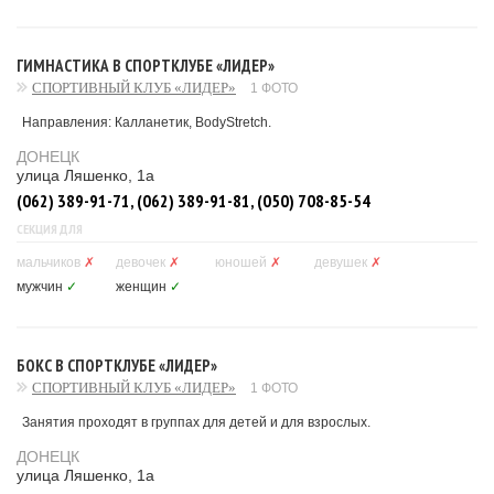
ГИМНАСТИКА В СПОРТКЛУБЕ «ЛИДЕР»
СПОРТИВНЫЙ КЛУБ «ЛИДЕР»
1 ФОТО
Направления: Калланетик, BodyStretch.
ДОНЕЦК
улица Ляшенко, 1а
(062) 389-91-71, (062) 389-91-81, (050) 708-85-54
СЕКЦИЯ ДЛЯ
мальчиков
✗
девочек
✗
юношей
✗
девушек
✗
мужчин
✓
женщин
✓
БОКС В СПОРТКЛУБЕ «ЛИДЕР»
СПОРТИВНЫЙ КЛУБ «ЛИДЕР»
1 ФОТО
Занятия проходят в группах для детей и для взрослых.
ДОНЕЦК
улица Ляшенко, 1а