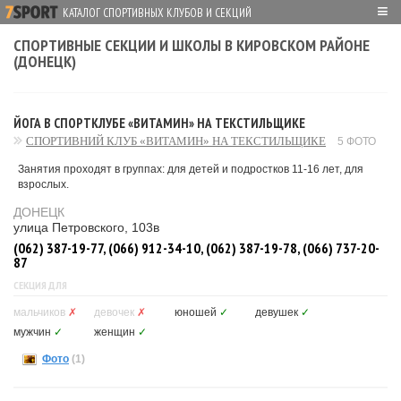
≡
КАТАЛОГ СПОРТИВНЫХ КЛУБОВ И СЕКЦИЙ
СПОРТИВНЫЕ СЕКЦИИ И ШКОЛЫ В КИРОВСКОМ РАЙОНЕ
(ДОНЕЦК)
ЙОГА В СПОРТКЛУБЕ «ВИТАМИН» НА ТЕКСТИЛЬЩИКЕ
СПОРТИВНИЙ КЛУБ «ВИТАМИН» НА ТЕКСТИЛЬЩИКЕ
5 ФОТО
Занятия проходят в группах: для детей и подростков 11-16 лет, для
взрослых.
ДОНЕЦК
улица Петровского, 103в
(062) 387-19-77, (066) 912-34-10, (062) 387-19-78, (066) 737-20-
87
СЕКЦИЯ ДЛЯ
мальчиков
✗
девочек
✗
юношей
✓
девушек
✓
мужчин
✓
женщин
✓
Фото
(1)