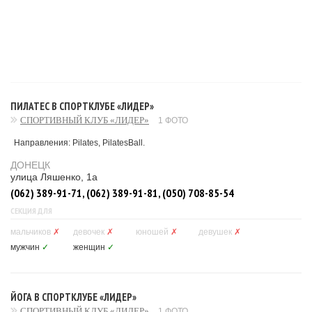
ПИЛАТЕС В СПОРТКЛУБЕ «ЛИДЕР»
СПОРТИВНЫЙ КЛУБ «ЛИДЕР»
1 ФОТО
Направления: Pilates,
PilatesВall.
ДОНЕЦК
улица Ляшенко, 1а
(062) 389-91-71, (062) 389-91-81, (050) 708-85-54
СЕКЦИЯ ДЛЯ
мальчиков
✗
девочек
✗
юношей
✗
девушек
✗
мужчин
✓
женщин
✓
ЙОГА В СПОРТКЛУБЕ «ЛИДЕР»
СПОРТИВНЫЙ КЛУБ «ЛИДЕР»
1 ФОТО