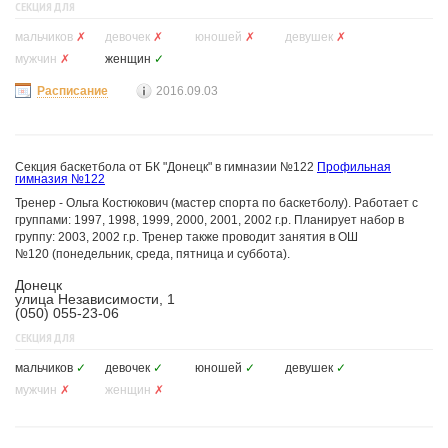
СЕКЦИЯ ДЛЯ
мальчиков
✗
девочек
✗
юношей
✗
девушек
✗
мужчин
✗
женщин
✓
Расписание
2016.09.03
Секция баскетбола от БК "Донецк" в гимназии №122
Профильная
гимназия №122
Тренер - Ольга Костюкович (мастер спорта по баскетболу). Работает с
группами: 1997, 1998, 1999, 2000, 2001, 2002 г.р. Планирует набор в
группу: 2003, 2002 г.р. Тренер также проводит занятия в ОШ
№120 (понедельник, среда, пятница и суббота).
Донецк
улица Независимости, 1
(050) 055-23-06
СЕКЦИЯ ДЛЯ
мальчиков
✓
девочек
✓
юношей
✓
девушек
✓
мужчин
✗
женщин
✗