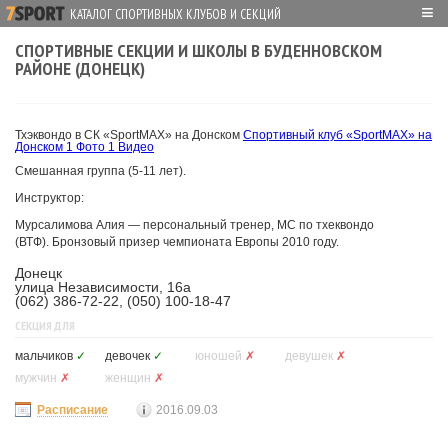
≡
КАТАЛОГ СПОРТИВНЫХ КЛУБОВ И СЕКЦИЙ
СПОРТИВНЫЕ СЕКЦИИ И ШКОЛЫ В БУДЕННОВСКОМ
РАЙОНЕ (ДОНЕЦК)
Тхэквондо в СК «SportMAX» на Донском
Спортивный клуб «SportMAX» на
Донском
1 Фото
1 Видео
Смешанная группа (5-11 лет).
Инструктор:
Мурсалимова Алия — персональный тренер, МС по тхеквондо
(ВТФ). Бронзовый призер чемпионата Европы 2010 году.
Донецк
улица Независимости, 16а
(062) 386-72-22, (050) 100-18-47
СЕКЦИЯ ДЛЯ
мальчиков
✓
девочек
✓
юношей
✗
девушек
✗
мужчин
✗
женщин
✗
Расписание
2016.09.03