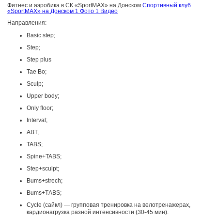
Фитнес и аэробика в СК «SportMAX» на Донском
Спортивный клуб
«SportMAX» на Донском
1 Фото
1 Видео
Направления:
Basic step;
Step;
Step plus
Tae Bo;
Sculp;
Upper body;
Only floor;
Interval;
ABT;
TABS;
Spine+TABS;
Step+sculpt;
Bums+strech;
Bums+ТABS;
Cycle (сайкл) — групповая тренировка на велотренажерах,
кардионагрузка разной интенсивности (30-45 мин).