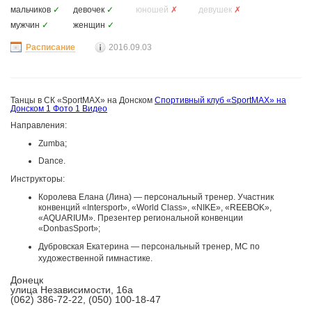
мальчиков
✓
девочек
✓
юношей
✗
девушек
✗
мужчин
✓
женщин
✓
Расписание
2016.09.03
Танцы в СК «SportMAX» на Донском
Спортивный клуб «SportMAX» на
Донском
1 Фото
1 Видео
Направления:
Zumba;
Dance.
Инструкторы:
Королева Елана (Лина) — персональный тренер. Участник
конвенций «Intersport», «World Class», «NIKE», «REEBOK»,
«AQUARIUM». Презентер региональной конвенции
«DonbasSport»;
Дубровская Екатерина — персональный тренер, МС по
художественной гимнастике.
Донецк
улица Независимости, 16а
(062) 386-72-22, (050) 100-18-47