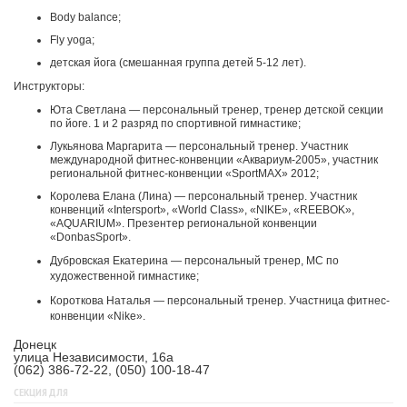
Body balance;
Fly yoga;
детская йога (смешанная группа детей 5-12 лет).
Инструкторы:
Юта Светлана — персональный тренер, тренер детской секции
по йоге. 1 и 2 разряд по спортивной гимнастике;
Лукьянова Маргарита — персональный тренер. Участник
международной фитнес-конвенции «Аквариум-2005», участник
региональной фитнес-конвенции «SportMAX» 2012;
Королева Елана (Лина) — персональный тренер. Участник
конвенций «Intersport», «World Class», «NIKE», «REEBOK»,
«AQUARIUM». Презентер региональной конвенции
«DonbasSport».
Дубровская Екатерина — персональный тренер, МС по
художественной гимнастике;
Короткова Наталья — персональный тренер. Участница фитнес-
конвенции «Nike».
Донецк
улица Независимости, 16а
(062) 386-72-22, (050) 100-18-47
СЕКЦИЯ ДЛЯ