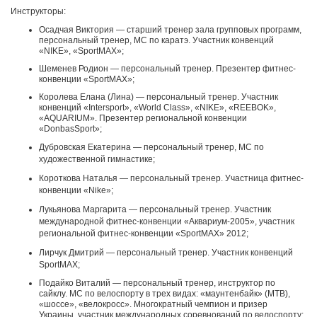
Инструкторы:
Осадчая Виктория — старший тренер зала групповых программ,
персональный тренер, МС по каратэ. Участник конвенций
«NIKE», «SportMAX»;
Шеменев Родион — персональный тренер. Презентер фитнес-
конвенции «SportMAX»;
Королева Елана (Лина) — персональный тренер. Участник
конвенций «Intersport», «World Class», «NIKE», «REEBOK»,
«AQUARIUM». Презентер региональной конвенции
«DonbasSport»;
Дубровская Екатерина — персональный тренер, МС по
художественной гимнастике;
Короткова Наталья — персональный тренер. Участница фитнес-
конвенции «Nike»;
Лукьянова Маргарита — персональный тренер. Участник
международной фитнес-конвенции «Аквариум-2005», участник
региональной фитнес-конвенции «SportMAX» 2012;
Лирчук Дмитрий — персональный тренер. Участник конвенций
SportMAX;
Подайко Виталий — персональный тренер, инструктор по
сайклу. МС по велоспорту в трех видах: «маунтенбайк» (МТВ),
«шоссе», «велокросс». Многократный чемпион и призер
Украины, участник международных соревнований по велоспорту;