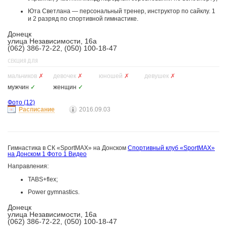
Юта Светлана — персональный тренер, инструктор по сайклу. 1
и 2 разряд по спортивной гимнастике.
Донецк
улица Независимости, 16а
(062) 386-72-22, (050) 100-18-47
СЕКЦИЯ ДЛЯ
мальчиков
✗
девочек
✗
юношей
✗
девушек
✗
мужчин
✓
женщин
✓
Фото
(12)
Расписание
2016.09.03
Гимнастика в СК «SportMAX» на Донском
Спортивный клуб «SportMAX»
на Донском
1 Фото
1 Видео
Направления:
TABS+flex;
Power gymnastics.
Донецк
улица Независимости, 16а
(062) 386-72-22, (050) 100-18-47