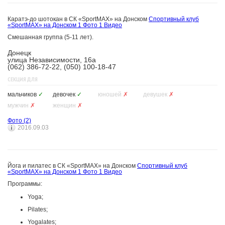
Каратэ-до шотокан в СК «SportMAX» на Донском
Спортивный клуб
«SportMAX» на Донском
1 Фото
1 Видео
Смешанная группа (5-11 лет).
Донецк
улица Независимости, 16а
(062) 386-72-22, (050) 100-18-47
СЕКЦИЯ ДЛЯ
мальчиков
✓
девочек
✓
юношей
✗
девушек
✗
мужчин
✗
женщин
✗
Фото
(2)
2016.09.03
Йога и пилатес в СК «SportMAX» на Донском
Спортивный клуб
«SportMAX» на Донском
1 Фото
1 Видео
Программы:
Yoga;
Pilates;
Yogalates;