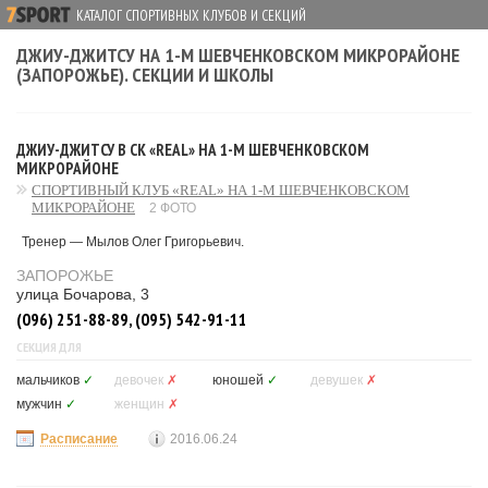
КАТАЛОГ СПОРТИВНЫХ КЛУБОВ И СЕКЦИЙ
ДЖИУ-ДЖИТСУ НА 1-М ШЕВЧЕНКОВСКОМ МИКРОРАЙОНЕ
(ЗАПОРОЖЬЕ). СЕКЦИИ И ШКОЛЫ
ДЖИУ-ДЖИТСУ В СК «REAL» НА 1-М ШЕВЧЕНКОВСКОМ
МИКРОРАЙОНЕ
СПОРТИВНЫЙ КЛУБ «REAL» НА 1-М ШЕВЧЕНКОВСКОМ
МИКРОРАЙОНЕ
2 ФОТО
Тренер — Мылов Олег Григорьевич.
ЗАПОРОЖЬЕ
улица Бочарова, 3
(096) 251-88-89, (095) 542-91-11
СЕКЦИЯ ДЛЯ
мальчиков
✓
девочек
✗
юношей
✓
девушек
✗
мужчин
✓
женщин
✗
Расписание
2016.06.24