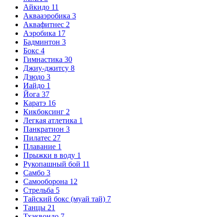
Айкидо
11
Аквааэробика
3
Аквафитнес
2
Аэробика
17
Бадминтон
3
Бокс
4
Гимнастика
30
Джиу-джитсу
8
Дзюдо
3
Иайдо
1
Йога
37
Каратэ
16
Кикбоксинг
2
Легкая атлетика
1
Панкратион
3
Пилатес
27
Плавание
1
Прыжки в воду
1
Рукопашный бой
11
Самбо
3
Самооборона
12
Стрельба
5
Тайский бокс (муай тай)
7
Танцы
21
Тхэквондо
7