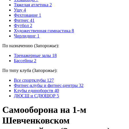
Тяжелая атлетика
2
Ушу
4
Фехтование
1
Фитнес
41
Футбол
2
Художественная гимнастика
8
Чирлидинг
1
По назначению (Запорожье):
Тренажерные залы
18
Бассейны
2
По типу клуба (Запорожье):
Все спортклубы
127
Фитнес-клубы и фитнес-центры
32
Клубы единоборств
40
ДЮСШ и СДЮШОР
5
Самооборона на 1-м
Шевченковском