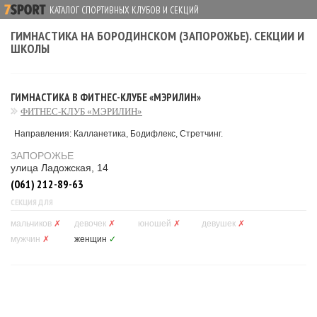
КАТАЛОГ СПОРТИВНЫХ КЛУБОВ И СЕКЦИЙ
ГИМНАСТИКА НА БОРОДИНСКОМ (ЗАПОРОЖЬЕ). СЕКЦИИ И
ШКОЛЫ
ГИМНАСТИКА В ФИТНЕС-КЛУБЕ «МЭРИЛИН»
ФИТНЕС-КЛУБ «МЭРИЛИН»
Направления: Калланетика, Бодифлекс, Стретчинг.
ЗАПОРОЖЬЕ
улица Ладожская, 14
(061) 212-89-63
СЕКЦИЯ ДЛЯ
мальчиков
✗
девочек
✗
юношей
✗
девушек
✗
мужчин
✗
женщин
✓